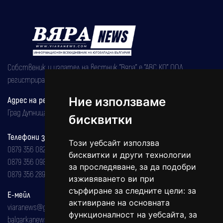
Собственик и издател на вестник "Вяра" е "АВС КО" ООД,
регистрирана на 08.05.2002 година.
Ние използваме
Адрес на редакцията
Град Дупница, ул.''Христо Ботев" 43
бисквитки
Телефони за реклама и абонаменти
Този уебсайт използва
0879 356 082
бисквитки и други технологии
0879 356 098
за проследяване, за да подобри
0879 356 289
изживяването ви при
сърфиране за следните цели:
за
Е-мейл
активиране на основната
viaranews@gmail.com
функционалност на уебсайта
,
за
balgarkanews@gmail.com