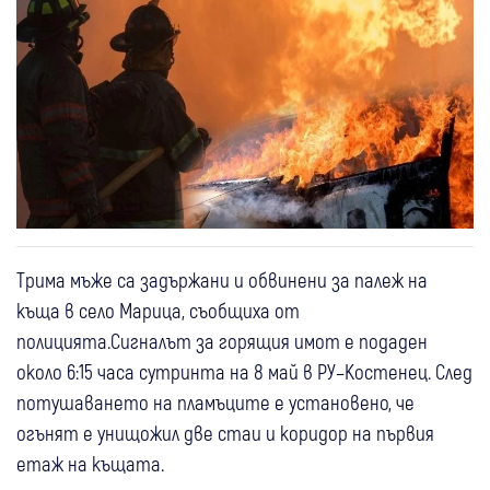
Трима мъже са задържани и обвинени за палеж на
къща в село Марица, съобщиха от
полицията.Сигналът за горящия имот е подаден
около 6:15 часа сутринта на 8 май в РУ–Костенец. След
потушаването на пламъците е установено, че
огънят е унищожил две стаи и коридор на първия
етаж на къщата.