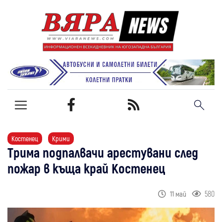
Костенец
Крими
Трима подпалвачи арестувани след
пожар в къща край Костенец
580
11 май