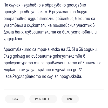
По случая незабавно е образувано досъдебно
производство за палеж. В резултат на бързи
оперативно-издирвателни действия, в които са
участвали и служители на полицейския участък в
Долна баня, извършителите са били установени и
задържани.
Арестуваните са трима мъже на 23, 31 и 36 години.
След доклад на събраните доказателства в
прокуратурата те са привлечени като обвиняеми, а
мярката им за задържане е удължена до 72
часа.Разследването по случая продължава.
11:51
Петрич
12:48
Невестино
Крими
“Когато телефонът позвъни, оставяме
Пожар обхвана 100 дка смесена гора край
ПОЖАР
РУ–КОСТЕНЕЦ
СДВР
07 авг
Кюстендил
Невестино
Крими
всичко“: Доброволците в Петрич, които
Тишаново
07 авг
България
Пожар край кметството в Еремия:
се изправят срещу огъня