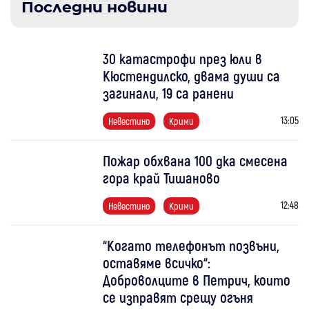
Последни новини
30 катастрофи през юли в
Кюстендилско, двама души са
загинали, 19 са ранени
13:05
Невестино
Крими
Пожар обхвана 100 дка смесена
гора край Тишаново
12:48
Невестино
Крими
“Когато телефонът позвъни,
оставяме всичко“:
Доброволците в Петрич, които
се изправят срещу огъня