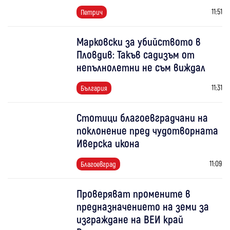
11:51
Петрич
Марковски за убийството в
Пловдив: Такъв садизъм от
непълнолетни не съм виждал
11:31
България
Стотици благоевградчани на
поклонение пред чудотворната
Иверска икона
11:09
Благоевград
Проверяват промените в
предназначението на земи за
изграждане на ВЕИ край