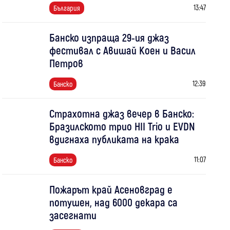
13:47
България
Банско изпраща 29-ия джаз
фестивал с Авишай Коен и Васил
Петров
12:39
Банско
Страхотна джаз вечер в Банско:
Бразилското трио HII Trio и EVDN
вдигнаха публиката на крака
11:07
Банско
Пожарът край Асеновград е
потушен, над 6000 декара са
засегнати