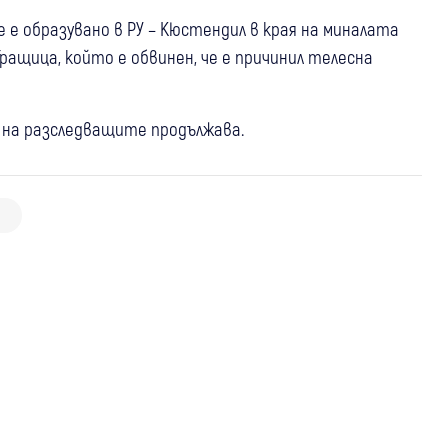
 е образувано в РУ – Кюстендил в края на миналата
ращица, който е обвинен, че е причинил телесна
а на разследващите продължава.
07 авг
Кюстендил
Крими
07 авг
Петрич
Крими
17 декара стърнища изгоряха край
Задържаха домашен насилник от
07 авг
Рила
Крими
Дупница, пожарът в гората до
Петрич
Хванаха шофьор с 1,61 промила, колата
Цървище вече е локализиран
му остана в полицията