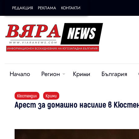
РЕДАКЦИЯ
РЕКЛАМА
КОНТАКТИ
Начало
Регион
Крими
България
Кюстендил
Крими
Арест за домашно насилие в Кюсте