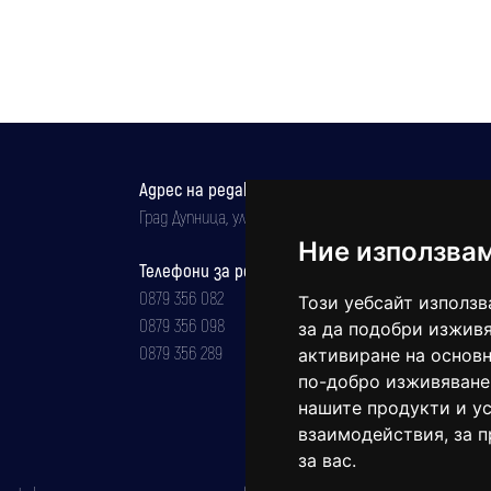
Адрес на редакцията
Град Дупница, ул.''Христо Ботев" 43
Ние използва
Телефони за реклама и абонаменти
0879 356 082
Този уебсайт използв
0879 356 098
за да подобри изживя
0879 356 289
активиране на основн
по-добро изживяване
нашите продукти и ус
взаимодействия
,
за 
за вас
.