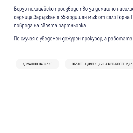
Бързо полицейско производство за домашно насилие
седмица.Задържан е 55-годишен мъж от село Горна Г
повреда на своята партньорка.
По случая е уведомен дежурен прокурор, а работат
08 авг
Бобошево
Пожар над Бобошево: четири екипа
07 авг
Кюстендил
Крими
07 авг
Кюстендил
Крими
гасят огъня, локализирани са
ДОМАШНО НАСИЛИЕ
ОБЛАСТНА ДИРЕКЦИЯ НА МВР-КЮСТЕНДИЛ
Монети за 100 евро изчезнаха от
Стрелба с въздушна пушка в жилищен
пожарите в Тишаново и Еремия
закусвалня в Кюстендил – полицията
блок в Кюстендил:Полицията разследва
бързо откри извършителя