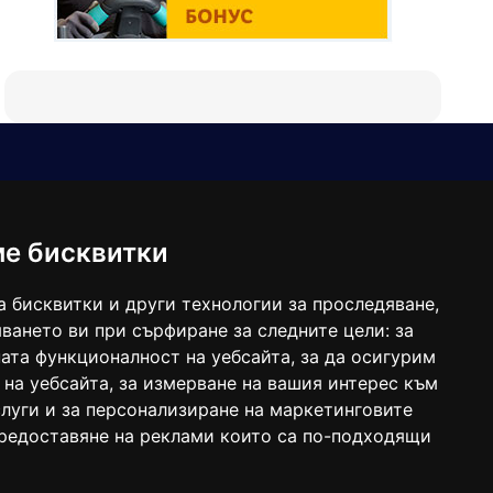
Е-мейл
Следвайте ни:
viaranews@gmail.com
balgarkanews@gmail.com
ме бисквитки
viara_reklama@mail.bg
а бисквитки и други технологии за проследяване,
ването ви при сърфиране за следните цели:
за
ата функционалност на уебсайта
,
за да осигурим
 на уебсайта
,
за измерване на вашия интерес към
луги и за персонализиране на маркетинговите
предоставяне на реклами които са по-подходящи