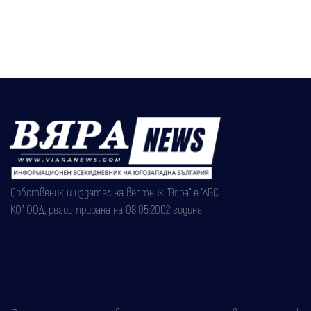
Собственик и издател на вестник "Вяра" е "АВС
КО" ООД, регистрирана на 08.05.2002 година.