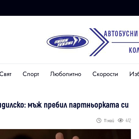
Свят
Спорт
Любопитно
Скорости
Из
ндилско: мъж пребил партньорката си
412
11 май