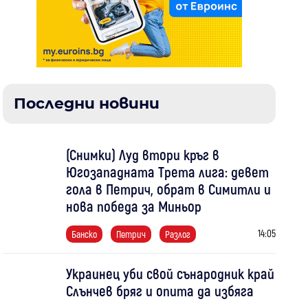
Последни новини
(Снимки) Луд втори кръг в
Югозападната Трета лига: девет
гола в Петрич, обрат в Симитли и
нова победа за Миньор
14:05
Банско
Петрич
Разлог
Украинец уби свой сънародник край
Слънчев бряг и опита да избяга