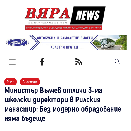
Рила
България
Министър Вълчев отличи 3-ма
школски директори в Рилския
манастир: Без модерно образование
няма бъдеще