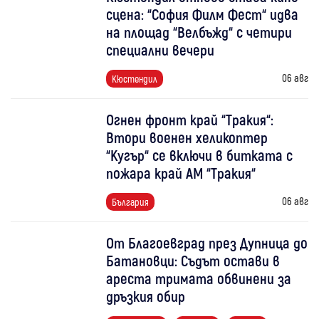
сцена: “София Филм Фест“ идва
на площад “Велбъжд“ с четири
специални вечери
06 авг
Кюстендил
Огнен фронт край “Тракия“:
Втори военен хеликоптер
“Кугър“ се включи в битката с
пожара край АМ “Тракия“
06 авг
България
От Благоевград през Дупница до
Батановци: Съдът остави в
ареста тримата обвинени за
дръзкия обир