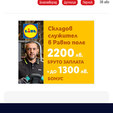
06 авг
Благоевград
Дупница
Перник