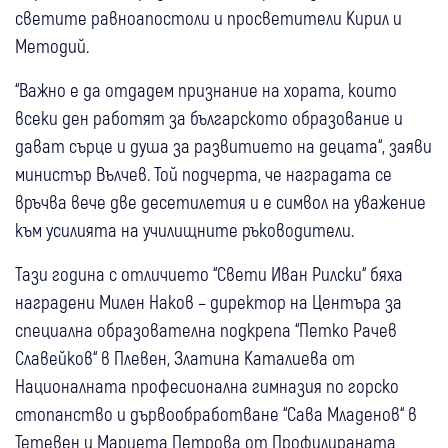
светите равноапостоли и просветители Кирил и
Методий.
“Важно е да отдадем признание на хората, които
всеки ден работят за българското образование и
дават сърце и душа за развитието на децата“, заяви
министър Вълчев. Той подчерта, че наградата се
връчва вече две десетилетия и е символ на уважение
към усилията на училищните ръководители.
Тази година с отличието “Свети Иван Рилски“ бяха
наградени Милен Наков – директор на Центъра за
специална образователна подкрепа “Петко Рачев
Славейков“ в Плевен, Златина Каталиева от
Националната професионална гимназия по горско
стопанство и дървообработване “Сава Младенов“ в
Тетевен и Мариета Петрова от Профилираната