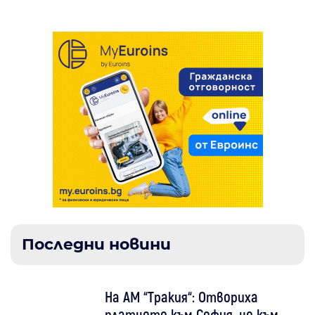
Последни новини
На АМ “Тракия“: Отвориха
платното към София, но към