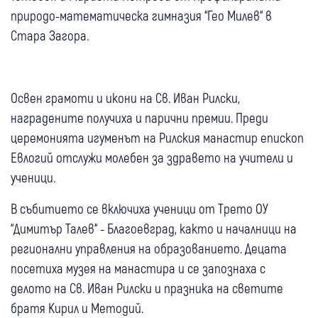
природо-математическа гимназия “Гео Милев“ в
Стара Загора.
Освен грамоти и икони на Св. Иван Рилски,
наградените получиха и парични премии. Преди
церемонията игуменът на Рилския манастир епископ
Евлогий отслужи молебен за здравето на учители и
ученици.
В събитието се включиха ученици от Трето ОУ
“Димитър Талев“ - Благоевград, както и началници на
регионални управления на образованието. Децата
посетиха музея на манастира и се запознаха с
делото на Св. Иван Рилски и празника на светите
братя Кирил и Методий.