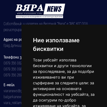
Собственик и издател на вестник "Вяра" е "АВС КО" ООД,
регистрирана на 08.05.2002 година.
Ние използваме
Адрес на редакцията
Град Дупница, ул.''Христо Ботев" 43
бисквитки
Телефони за реклама и абонаменти
Този уебсайт използва
0879 356 082
бисквитки и други технологии
0879 356 098
за проследяване, за да подобри
0879 356 289
изживяването ви при
сърфиране за следните цели:
за
Е-мейл
активиране на основната
viaranews@gmail.com
функционалност на уебсайта
,
за
balgarkanews@gmail.com
да осигурим по-добро
viara_reklama@mail.bg
изживяване на уебсайта
,
за