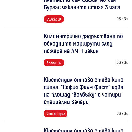
Бургас чакането стига 3 часа
06 авг
България
Километрично задръстване по
обходните маршрути след
пожара на АМ "Тракия
06 авг
България
Кюстендил отново става кино
сцена: “София Филм Фест“ идва
на площад “Велбъжд“ с четири
специални вечери
06 авг
Кюстендил
Кюстендил отново става кино