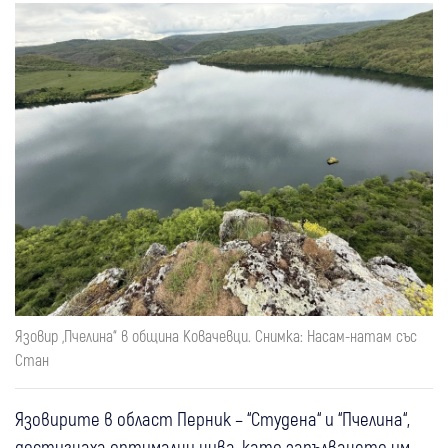
Язовир „Пчелина“ в община Ковачевци. Снимка: Насам-натам със
Стан
Язовирите в област Перник – “Студена“ и “Пчелина“,
достигнаха оптимални нива, като запълването им