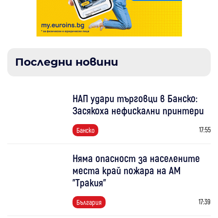
Последни новини
НАП удари търговци в Банско:
Засякоха нефискални принтери
17:55
Банско
Няма опасност за населените
места край пожара на АМ
"Тракия"
17:39
България