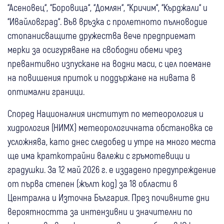
“Асеновец“, “Боровица“, “Домлян“, “Кричим“, “Кърджали“ и
“Ивайловград“. Във връзка с пролетното пълноводие
стопанисващите дружества вече предприемат
мерки за осигуряване на свободни обеми чрез
превантивно изпускане на водни маси, с цел поемане
на повишения приток и поддържане на нивата в
оптимални граници.
Според Националния институт по метеорология и
хидрология (НИМХ) метеорологичната обстановка се
усложнява, като днес следобед и утре на много места
ще има краткотрайни валежи с гръмотевици и
градушки. За 12 май 2026 г. е издадено предупреждение
от първа степен (жълт код) за 18 области в
Централна и Източна България. През почивните дни
вероятността за интензивни и значителни по