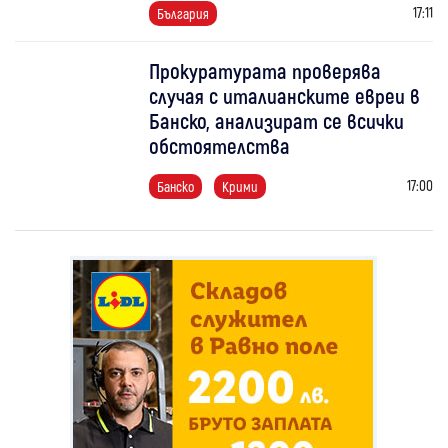
17:11
България
Прокуратурата проверява
случая с италианските евреи в
Банско, анализират се всички
обстоятелства
17:00
Банско
Крими