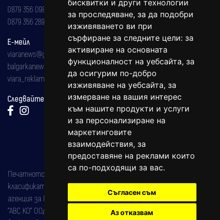
бисквитки и други технологии
0879 356 098
за проследяване, за да подобри
0879 356 289
изживяването ви при
сърфиране за следните цели:
за
Е-мейл
активиране на основната
viaranews@gmail.com
функционалност на уебсайта
,
за
balgarkanews@gmail.com
да осигурим по-добро
viara_reklama@mail.bg
изживяване на уебсайта
,
за
измерване на вашия интерес
Следвайте ни:
към нашите продукти и услуги
и за персонализиране на
маркетинговите
взаимодействия
,
за
предоставяне на реклами които
са по-подходящи за вас
.
Печатното издание на вестника е регистрирано в националния
класификатор на печатните издания (Българска национална
Съгласен съм
агенция за ISSN) под номер: ISSN 1312-4722.
"АВС КО" ООД е притежател на марката: Вяра информационен
Аз отказвам