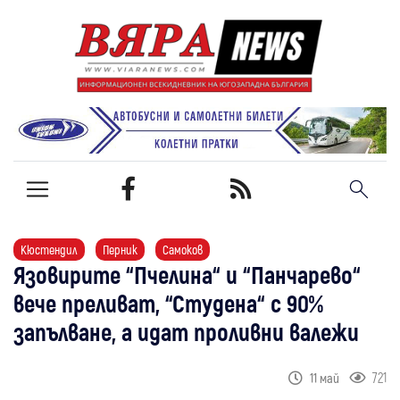
Кюстендил
Перник
Самоков
Язовирите “Пчелина“ и “Панчарево“
вече преливат, “Студена“ с 90%
запълване, а идат проливни валежи
721
11 май