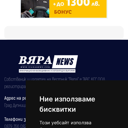
Собственик и издател на вестник "Вяра" е "АВС КО" ООД,
регистрирана на 08.05.2002 година.
Ние използваме
Адрес на редакцията
Град Дупница, ул.''Христо Ботев" 43
бисквитки
Телефони за реклама и абонаменти
Този уебсайт използва
0879 356 082