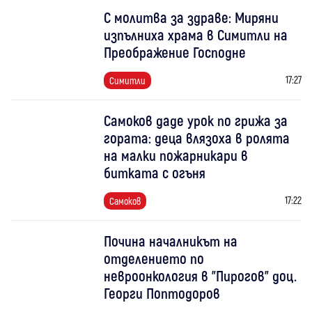
С молитва за здраве: Миряни
изпълниха храма в Симитли на
Преображение Господне
17:27
Симитли
Самоков даде урок по грижа за
гората: деца влязоха в ролята
на малки пожарникари в
битката с огъня
17:22
Самоков
Почина началникът на
отделението по
невроонкология в "Пирогов" доц.
Георги Поптодоров