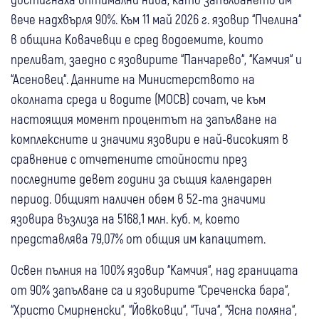
вече надхвърля 90%. Към 11 май 2026 г. язовир “Пчелина“
в община Ковачевци е сред водоемите, които
преливат, заедно с язовирите “Панчарево“, “Камчия“ и
“Асеновец“. Данните на Министерството на
околната среда и водите (МОСВ) сочат, че към
настоящия момент процентът на запълване на
комплексните и значими язовири е най-високият в
сравнение с отчетените стойности през
последните девет години за същия календарен
период. Общият наличен обем в 52-та значими
язовира възлиза на 5168,1 млн. куб. м, което
представлява 79,07% от общия им капацитет.
Освен пълния на 100% язовир “Камчия“, над границата
от 90% запълване са и язовирите “Среченска бара“,
“Христо Смирненски“, “Йовковци“, “Тича“, “Ясна поляна“,