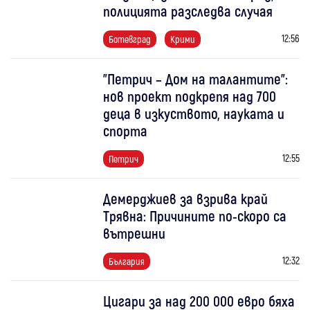
полицията разследва случая
12:56
Ботевград
Крими
"Петрич – Дом на талантите":
нов проект подкрепя над 700
деца в изкуството, науката и
спорта
12:55
Петрич
Демерджиев за взрива край
Трявна: Причините по-скоро са
вътрешни
12:32
България
Цигари за над 200 000 евро бяха