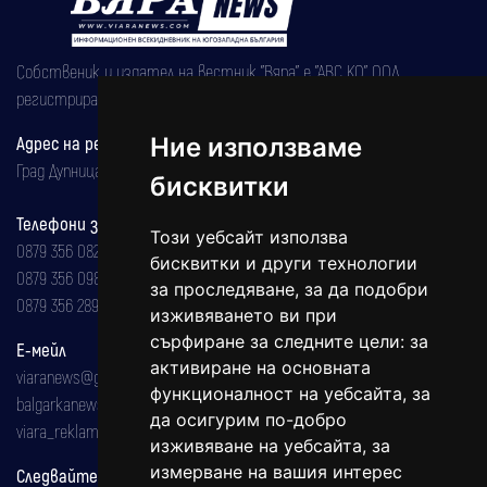
Собственик и издател на вестник "Вяра" е "АВС КО" ООД,
регистрирана на 08.05.2002 година.
Ние използваме
Адрес на редакцията
Град Дупница, ул.''Христо Ботев" 43
бисквитки
Телефони за реклама и абонаменти
Този уебсайт използва
0879 356 082
бисквитки и други технологии
0879 356 098
за проследяване, за да подобри
0879 356 289
изживяването ви при
сърфиране за следните цели:
за
Е-мейл
активиране на основната
viaranews@gmail.com
функционалност на уебсайта
,
за
balgarkanews@gmail.com
да осигурим по-добро
viara_reklama@mail.bg
изживяване на уебсайта
,
за
измерване на вашия интерес
Следвайте ни: