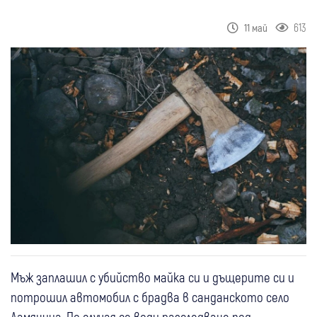
613
11 май
Мъж заплашил с убийство майка си и дъщерите си и
потрошил автомобил с брадва в санданското село
Дамяница. По случая се води разследване под