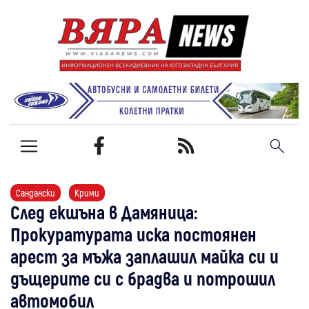
Сандански
Крими
След екшъна в Дамяница:
Прокуратурата иска постоянен
арест за мъжа заплашил майка си и
дъщерите си с брадва и потрошил
автомобил