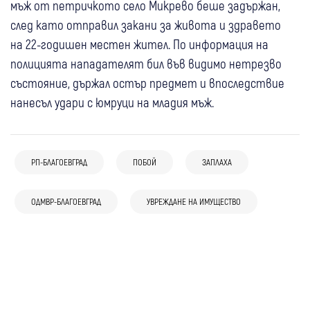
мъж от петричкото село Микрево беше задържан,
след като отправил закани за живота и здравето
на 22-годишен местен жител. По информация на
полицията нападателят бил във видимо нетрезво
състояние, държал остър предмет и впоследствие
нанесъл удари с юмруци на младия мъж.
08:35
Радомир
Крими
РП-БЛАГОЕВГРАД
ПОБОЙ
ЗАПЛАХА
Разкриха подробности за бруталния
07 авг
Благоевград
Крими
побой в Радомир: Децата се познавали и
ОДМВР-БЛАГОЕВГРАД
УВРЕЖДАНЕ НА ИМУЩЕСТВО
Пиян и без книжка: 67-годишен пострада
спортували заедно
06 авг
Ботевград
Крими
07 авг
Петрич
Крими
с мотор край Катунци
06 авг
Разлог
Крими
Задържаха мъж за побой над жената, с
Задържаха домашен насилник от Петрич
06 авг
Благоевград
Крими
Задържаха двама мъже в Разлог след
която живее в Новачене
Откриха близо 300 грама канабис в къща
открит канабис в автомобила им
в Петричко