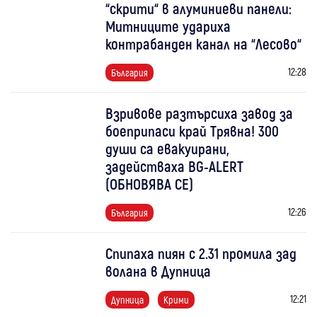
“скрити“ в алуминиеви панели:
Митниците удариха
контрабанден канал на “Лесово“
12:28
България
Взривове разтърсиха завод за
боеприпаси край Трявна! 300
души са евакуирани,
задействаха BG-ALERT
(ОБНОВЯВА СЕ)
12:26
България
Спипаха пиян с 2.31 промила зад
волана в Дупница
12:21
Дупница
Крими