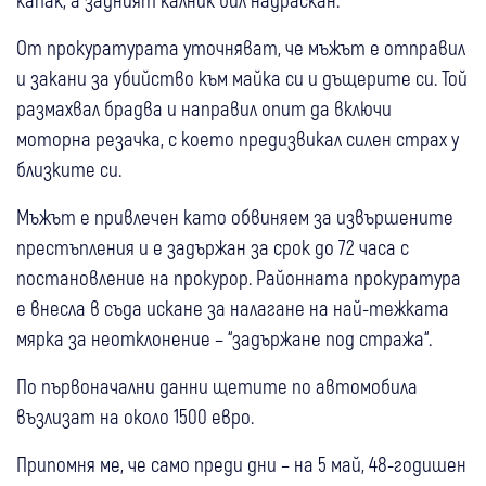
От прокуратурата уточняват, че мъжът е отправил
и закани за убийство към майка си и дъщерите си. Той
размахвал брадва и направил опит да включи
моторна резачка, с което предизвикал силен страх у
близките си.
Мъжът е привлечен като обвиняем за извършените
престъпления и е задържан за срок до 72 часа с
постановление на прокурор. Районната прокуратура
е внесла в съда искане за налагане на най-тежката
мярка за неотклонение – “задържане под стража“.
По първоначални данни щетите по автомобила
възлизат на около 1500 евро.
Припомня ме, че само преди дни – на 5 май, 48-годишен