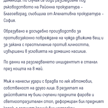
ръководството на Районна прокуратура –
Благоевград, съобщиха от Апелативна прокуратура –
София.
Образувано е досъдебно производство за
противозаконно повреждане на чужда движима вещ и
за закана с престъпление против личността,
извършени в условията на домашно насилие.
По данни на разследването инцидентът е станал
през нощта на 8 май.
Мъж е нанесъл удари с брадва по лек автомобил,
собственост на друго лице. В резултат на
действията му били счупени предните фарове и
светлоотразителен стоп, деформиран бил предният
капак, а задният калник бил надраскан.