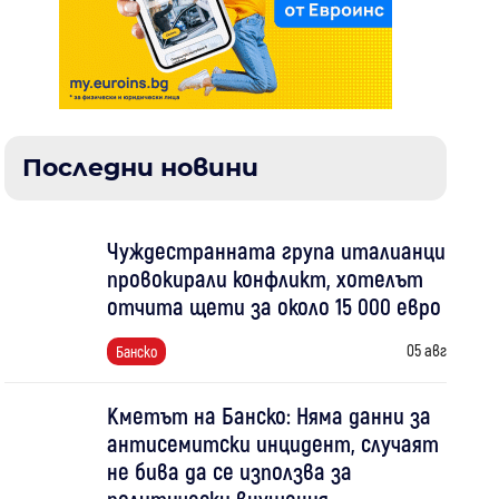
Последни новини
Чуждестранната група италианци
провокирали конфликт, хотелът
отчита щети за около 15 000 евро
05 авг
Банско
Кметът на Банско: Няма данни за
антисемитски инцидент, случаят
не бива да се използва за
политически внушения