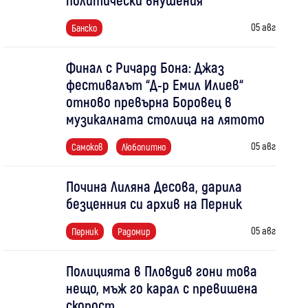
05 авг
Банско
Финал с Ричард Бона: Джаз
фестивалът “Д-р Емил Илиев“
отново превърна Боровец в
музикалната столица на лятото
05 авг
Самоков
Любопитно
Почина Лиляна Десова, дарила
безценния си архив на Перник
05 авг
Перник
Радомир
Полицията в Пловдив гони това
нещо, мъж го карал с превишена
скорост