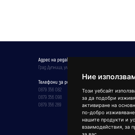
Адрес на редакцията
Град Дупница, ул.''Христо Ботев" 43
Ние използва
Телефони за реклама и абонаменти
0879 356 082
Този уебсайт използв
0879 356 098
за да подобри изживя
0879 356 289
активиране на основн
по-добро изживяване
нашите продукти и ус
взаимодействия
,
за 
за вас
.