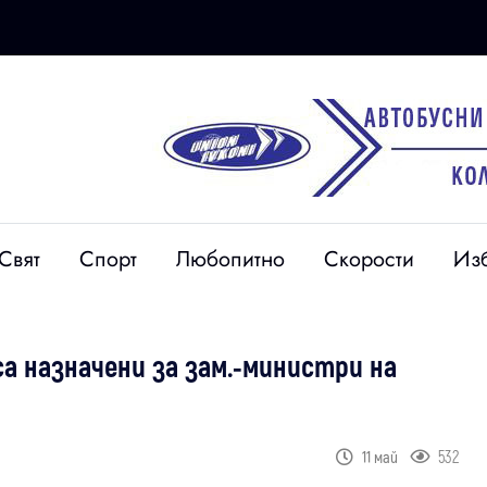
Свят
Спорт
Любопитно
Скорости
Из
а назначени за зам.-министри на
532
11 май