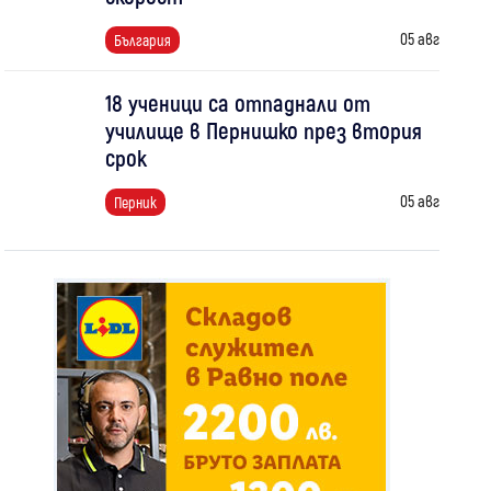
05 авг
България
18 ученици са отпаднали от
училище в Пернишко през втория
срок
05 авг
Перник