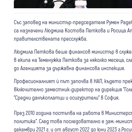
Със заповед на министър-председателя Румен Рад
са назначени Людмила Костова Петкова и Росица 
правителствената пресслужба.
Людмила Петкова беше финансов министър в служе
в екипа на Теменужка Петкова за няколко месеца, с
до Агенцията за държавна финансова инспекция.
Професионалният ѝ път започва в НАП, където прек
включително заместник-директор на дирекция "Гол
"Средни данъкоплатци и осигурители" в София.
През 2010 година постъпва на работа в Министер
политика". След това последователно е зам.-министъ
декември 2021 г. и от август 2022 до юни 2023 г.Р