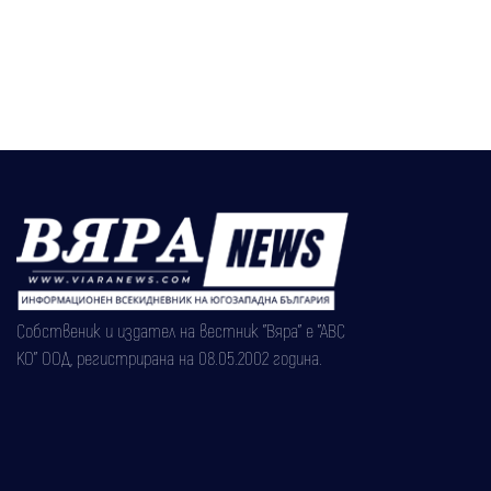
Собственик и издател на вестник "Вяра" е "АВС
КО" ООД, регистрирана на 08.05.2002 година.