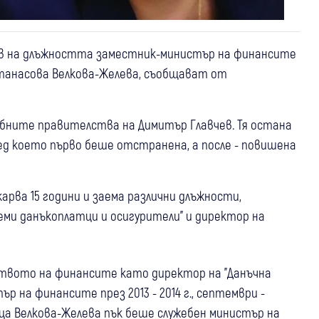
ев на длъжността заместник-министър на финансите
Атанасова Велкова-Желева, съобщават от
бните правителства на Димитър Главчев. Тя остана
лед което първо беше отстранена, а после - повишена
арва 15 години и заема различни длъжности,
еми данъкоплатци и осигурители" и директор на
ството на финансите като директор на "Данъчна
р на финансите през 2013 - 2014 г., септември -
осица Велкова-Желева пък беше служебен министър на