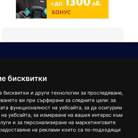
Е-мейл
Следвайте ни:
viaranews@gmail.com
balgarkanews@gmail.com
ме бисквитки
viara_reklama@mail.bg
а бисквитки и други технологии за проследяване,
ването ви при сърфиране за следните цели:
за
ата функционалност на уебсайта
,
за да осигурим
 на уебсайта
,
за измерване на вашия интерес към
луги и за персонализиране на маркетинговите
предоставяне на реклами които са по-подходящи