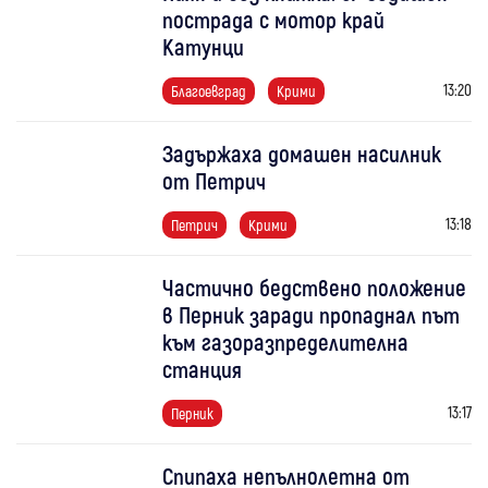
пострада с мотор край
Катунци
13:20
Благоевград
Крими
Задържаха домашен насилник
от Петрич
13:18
Петрич
Крими
Частично бедствено положение
в Перник заради пропаднал път
към газоразпределителна
станция
13:17
Перник
Спипаха непълнолетна от