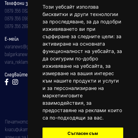
Телефони за реклама и абонаменти
Този уебсайт използва
0879 356 082
бисквитки и други технологии
0879 356 098
за проследяване, за да подобри
0879 356 289
изживяването ви при
сърфиране за следните цели:
за
Е-мейл
активиране на основната
viaranews@gmail.com
функционалност на уебсайта
,
за
balgarkanews@gmail.com
да осигурим по-добро
viara_reklama@mail.bg
изживяване на уебсайта
,
за
измерване на вашия интерес
Следвайте ни:
към нашите продукти и услуги
и за персонализиране на
маркетинговите
взаимодействия
,
за
предоставяне на реклами които
са по-подходящи за вас
.
Печатното издание на вестника е регистрирано в националния
класификатор на печатните издания (Българска национална
Съгласен съм
агенция за ISSN) под номер: ISSN 1312-4722.