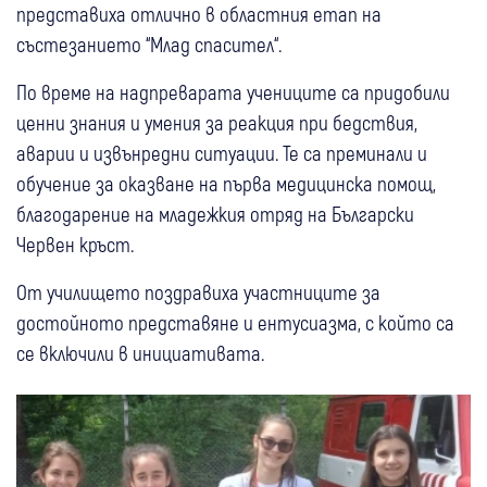
представиха отлично в областния етап на
състезанието “Млад спасител“.
По време на надпреварата учениците са придобили
ценни знания и умения за реакция при бедствия,
аварии и извънредни ситуации. Те са преминали и
обучение за оказване на първа медицинска помощ,
благодарение на младежкия отряд на Български
Червен кръст.
От училището поздравиха участниците за
достойното представяне и ентусиазма, с който са
се включили в инициативата.