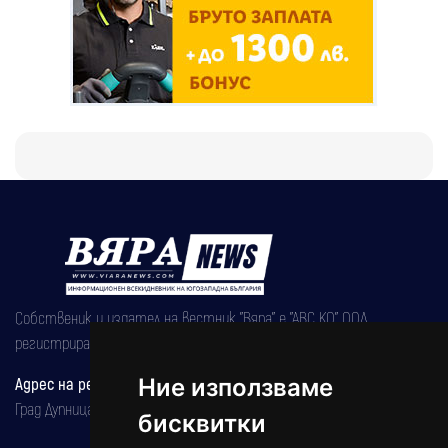
Собственик и издател на вестник "Вяра" е "АВС КО" ООД,
регистрирана на 08.05.2002 година.
Ние използваме
Адрес на редакцията
Град Дупница, ул.''Христо Ботев" 43
бисквитки