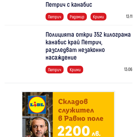
Петрич с канабис
13:11
Петрич
Радомир
Крими
Полицията откри 352 килограма
канабис край Петрич,
разследват незаконно
насаждение
13:06
Петрич
Крими