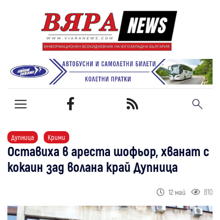
Дупница
Крими
Оставиха в ареста шофьор, хванат с
кокаин зад волана край Дупница
810
12 май