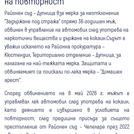
на повторност
Районен съд – Дупница взе мярка за неотклонение
“Задържане под стража“ спрямо 36-годишен мъж,
обвинен в управление на автомобил след употреба на
наркотични вещества и държане на кокаин.Съдът е
уважил искането на Районна прокуратура –
Кюстендил, Териториално отделение – Дупница, за
налагане на най-тежката мярка. Защитата и
обвиняемият са поискали по-лека мярка – “Домашен
арест“.
Според обвинението на 8 май 2026 г. мъжът е
управлявал лек автомобил след употреба на кокаин,
като деянието е извършено в условията на
повторност, след предишна присъда за същото
престъпление от Районен съд – Чепеларе през 2022