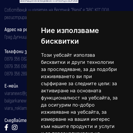
Собственик и издател на вестник "Вяра" е "АВС КО" ООД,
регистрирана на 08.05.2002 година.
Ние използваме
Адрес на редакцията
Град Дупница, ул.''Христо Ботев" 43
бисквитки
Телефони за реклама и абонаменти
Този уебсайт използва
0879 356 082
бисквитки и други технологии
0879 356 098
за проследяване, за да подобри
0879 356 289
изживяването ви при
сърфиране за следните цели:
за
Е-мейл
активиране на основната
viaranews@gmail.com
функционалност на уебсайта
,
за
balgarkanews@gmail.com
да осигурим по-добро
viara_reklama@mail.bg
изживяване на уебсайта
,
за
измерване на вашия интерес
Следвайте ни:
към нашите продукти и услуги