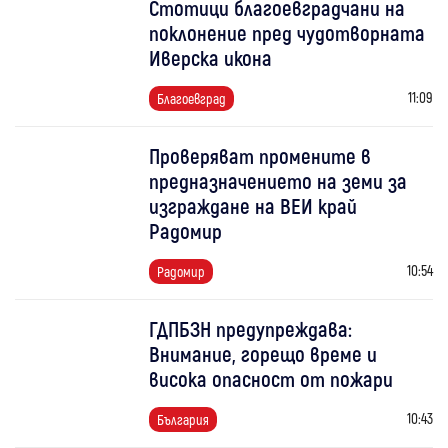
Стотици благоевградчани на
поклонение пред чудотворната
Иверска икона
11:09
Благоевград
Проверяват промените в
предназначението на земи за
изграждане на ВЕИ край
Радомир
10:54
Радомир
ГДПБЗН предупреждава:
Внимание, горещо време и
висока опасност от пожари
10:43
България