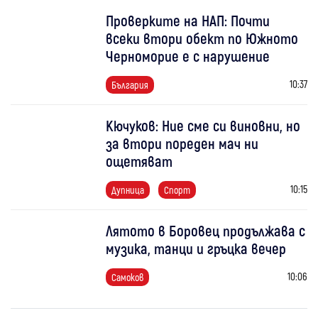
Проверките на НАП: Почти
всеки втори обект по Южното
Черноморие е с нарушение
10:37
България
Кючуков: Ние сме си виновни, но
за втори пореден мач ни
ощетяват
10:15
Дупница
Спорт
Лятото в Боровец продължава с
музика, танци и гръцка вечер
10:06
Самоков