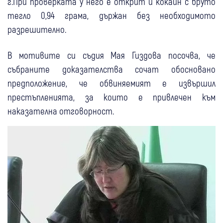
г.При проверката у него е открит и кокаин с бруто
тегло 0,94 грама, държан без необходимото
разрешително.
В мотивите си съдия Мая Гиздова посочва, че
събраните доказателства сочат обосновано
предположение, че обвиняемият е извършил
престъпленията, за които е привлечен към
наказателна отговорност.