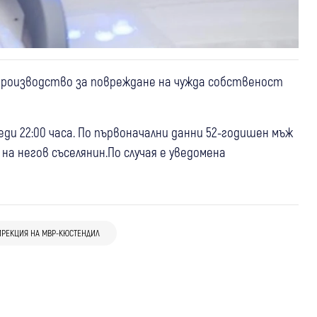
 производство за повреждане на чужда собственост
ди 22:00 часа. По първоначални данни 52-годишен мъж
на негов съселянин.По случая е уведомена
11:55
Дупница
Кюстендил
Крими
11:32
Кюстендил
Крими
Откриха канабис при обиски и
05 авг
Кюстендил
Крими
Четири пожара гасиха огнеборците в
задържаха трима в Кюстендилско и
ИРЕКЦИЯ НА МВР-КЮСТЕНДИЛ
Кюстендилец благодари на полицаи за
региона, автомобил е унищожен при
Дупница
бързо разкритата кражба на
пожар в Сапарева баня
велосипед