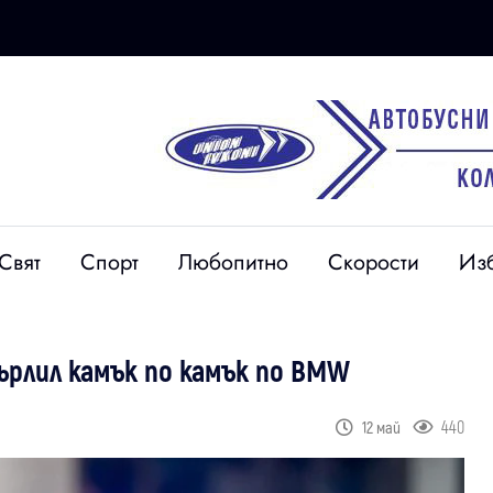
Свят
Спорт
Любопитно
Скорости
Из
ърлил камък по камък по BMW
440
12 май