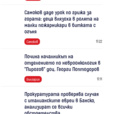
Самоков даде урок по грижа за
гората: деца влязоха в ролята на
малки пожарникари в битката с
огъня
17:22
Самоков
Почина началникът на
отделението по невроонкология в
"Пирогов" доц. Георги Поптодоров
17:11
България
Прокуратурата проверява случая
с италианските евреи в Банско,
анализират се всички
обстоятелства