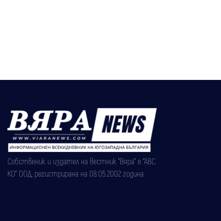
Собственик и издател на вестник "Вяра" е "АВС
КО" ООД, регистрирана на 08.05.2002 година.