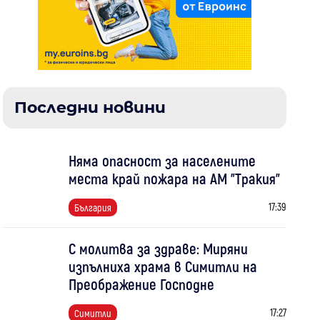
Последни новини
Няма опасност за населените
места край пожара на АМ "Тракия"
17:39
България
С молитва за здраве: Миряни
изпълниха храма в Симитли на
Преображение Господне
17:27
Симитли