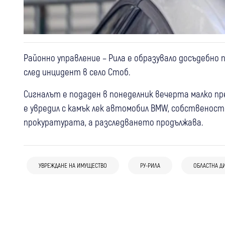
Районно управление – Рила е образувало досъдебно
след инцидент в село Стоб.
Сигналът е подаден в понеделник вечерта малко пре
е увредил с камък лек автомобил BMW, собственост 
прокуратурата, а разследването продължава.
11:38
Дупница
Крими
12:55
Дупница
Крими
05 авг
Кюстендил
27-годишен мъж от Дупница прати
Спипаха жена в Дупница, издирвана от
УВРЕЖДАНЕ НА ИМУЩЕСТВО
РУ-РИЛА
ОБЛАСТНА Д
Полицаи и служебно куче Ирко
партньорката си в Спешното след
властите в Гърция
гостуваха на децата от Лятната
домашно насилие
академия в Кюстендил