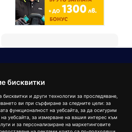
Е-мейл
Следвайте ни:
viaranews@gmail.com
balgarkanews@gmail.com
ме бисквитки
viara_reklama@mail.bg
а бисквитки и други технологии за проследяване,
ването ви при сърфиране за следните цели:
за
ата функционалност на уебсайта
,
за да осигурим
 на уебсайта
,
за измерване на вашия интерес към
луги и за персонализиране на маркетинговите
предоставяне на реклами които са по-подходящи