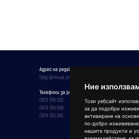
Адрес на редакцията
Град Дупница, ул.''Христо Ботев" 43
Ние използва
Телефони за реклама и абонаменти
0879 356 082
Този уебсайт използв
0879 356 098
за да подобри изживя
0879 356 289
активиране на основн
по-добро изживяване
нашите продукти и ус
взаимодействия
,
за 