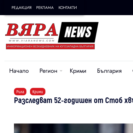
РЕДАКЦИЯ
РЕКЛАМА
КОНТАКТИ
Начало
Регион
Крими
България
Рила
Крими
Разследват 52-годишен от Стоб хв