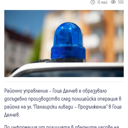
596
12 май
Районно управление – Гоце Делчев е образувало
досъдебно производство след полицейска операция в
района на ул. “Панаирски ливади – Продължение“ в Гоце
Делчев.
По информация от полицията в обедните часове на