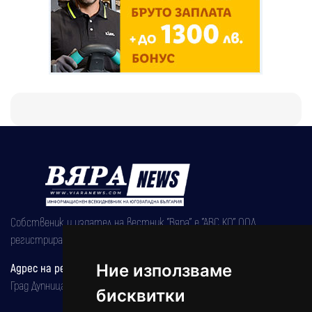
Собственик и издател на вестник "Вяра" е "АВС КО" ООД,
регистрирана на 08.05.2002 година.
Адрес на редакцията
Ние използваме
Град Дупница, ул.''Христо Ботев" 43
бисквитки