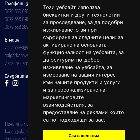
Телефони за реклама и абонаменти
Този уебсайт използва
0879 356 082
бисквитки и други технологии
0879 356 098
за проследяване, за да подобри
0879 356 289
изживяването ви при
сърфиране за следните цели:
за
Е-мейл
активиране на основната
viaranews@gmail.com
функционалност на уебсайта
,
за
balgarkanews@gmail.com
да осигурим по-добро
viara_reklama@mail.bg
изживяване на уебсайта
,
за
измерване на вашия интерес
Следвайте ни:
към нашите продукти и услуги
и за персонализиране на
маркетинговите
взаимодействия
,
за
предоставяне на реклами които
са по-подходящи за вас
.
Печатното издание на вестника е регистрирано в националния
класификатор на печатните издания (Българска национална
Съгласен съм
агенция за ISSN) под номер: ISSN 1312-4722.