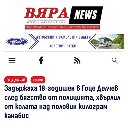
Гоце Делчев
Крими
Задържаха 18-годишен в Гоце Делчев
след бягство от полицията, хвърлил
от колата над половин килограм
канабис