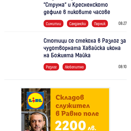
“Струма“ и Кресненското
дефиле в пиковите часове
08:27
Симитли
Сандански
Перник
Стотици се стекоха в Разлог за
чудотворната Хавайска икона
на Божията Майка
08:10
Разлог
Любопитно