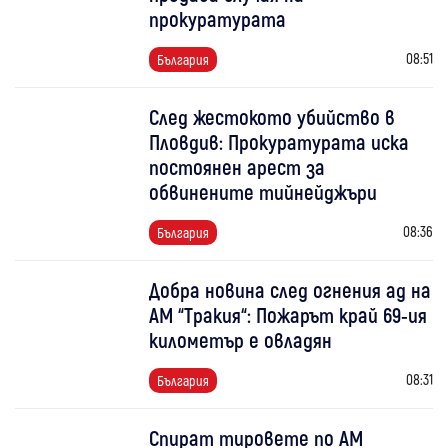
прокуратурата
08:51
България
След жестокото убийство в
Пловдив: Прокуратурата иска
постоянен арест за
обвинените тийнейджъри
08:36
България
Добра новина след огнения ад на
АМ “Тракия“: Пожарът край 69-ия
километър е овладян
08:31
България
Спират тировете по АМ