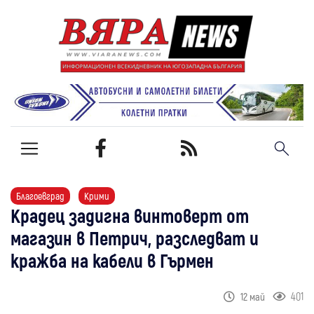
Благоевград
Крими
Крадец задигна винтоверт от
магазин в Петрич, разследват и
кражба на кабели в Гърмен
401
12 май