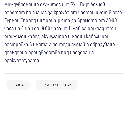
Междувременно служители на РУ – Гоце Делчев
работят по сигнал за кражба от частен имот в село
Гърмен.Според информацията за времето от 20:00
часа на 4 май до 18:00 часа на 11 май са откраднати
трижилен кабел, акумулатор и медни кабели от
постройка в имота.И по този случай е образувано
досъдебно производство под надзора на
прокуратурата.
11:51
Кюстендил
Крими
13:20
Благоевград
Крими
Монети за 100 евро изчезнаха от
Пиян и без книжка: 67-годишен пострада
КРАЖБА
ОДМВР-БЛАГОЕВГРАД
06 авг
Разлог
Крими
закусвалня в Кюстендил – полицията
с мотор край Катунци
06 авг
Благоевград
Крими
Задържаха двама мъже в Разлог след
бързо откри извършителя
06 авг
Благоевград
Крими
Откриха близо 300 грама канабис в къща
открит канабис в автомобила им
05 авг
Банско
Крими
Шофьор блъсна 17-годишен младеж в
в Петричко
МВнР с остра позиция след инцидента с
Благоевградско
италиански ученици в Банско