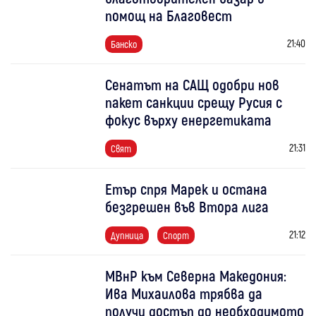
помощ на Благовест
21:40
Банско
Сенатът на САЩ одобри нов
пакет санкции срещу Русия с
фокус върху енергетиката
21:31
Свят
Етър спря Марек и остана
безгрешен във Втора лига
21:12
Дупница
Спорт
МВнР към Северна Македония:
Ива Михаилова трябва да
получи достъп до необходимото