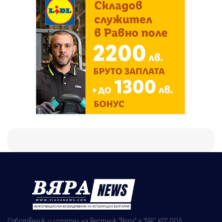
Собственик и издател на вестник "Вяра" е "АВС КО" ООД,