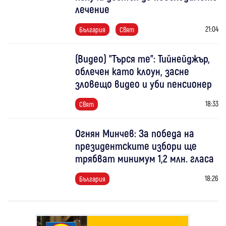
лечение
21:04
България
Свят
(Видео) "Търся те": Тийнейджър,
облечен като клоун, засне
зловещо видео и уби пенсионер
18:33
Свят
Огнян Минчев: За победа на
президентските избори ще
трябват минимум 1,2 млн. гласа
18:26
България