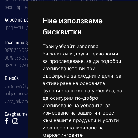
регистрирана на 08.05.2002 година.
Адрес на редакцията
Ние използваме
Град Дупница, ул.''Христо Ботев" 43
бисквитки
Телефони за реклама и абонаменти
Този уебсайт използва
0879 356 082
бисквитки и други технологии
0879 356 098
за проследяване, за да подобри
0879 356 289
изживяването ви при
сърфиране за следните цели:
за
Е-мейл
активиране на основната
viaranews@gmail.com
функционалност на уебсайта
,
за
balgarkanews@gmail.com
да осигурим по-добро
viara_reklama@mail.bg
изживяване на уебсайта
,
за
измерване на вашия интерес
Следвайте ни:
към нашите продукти и услуги
и за персонализиране на
маркетинговите