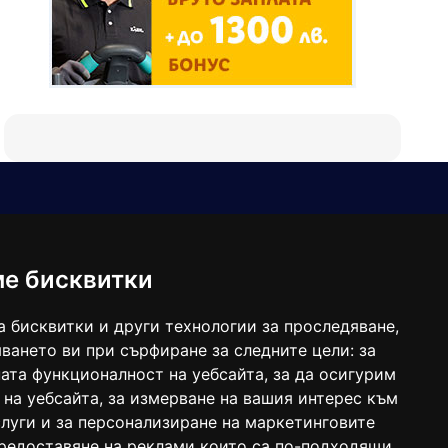
Е-мейл
Следвайте ни:
viaranews@gmail.com
balgarkanews@gmail.com
ме бисквитки
viara_reklama@mail.bg
а бисквитки и други технологии за проследяване,
ването ви при сърфиране за следните цели:
за
ата функционалност на уебсайта
,
за да осигурим
 на уебсайта
,
за измерване на вашия интерес към
луги и за персонализиране на маркетинговите
предоставяне на реклами които са по-подходящи