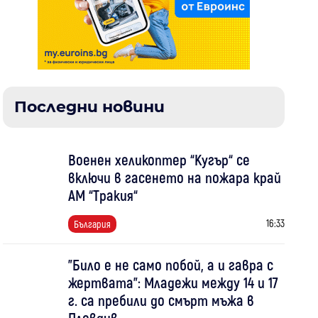
Последни новини
Военен хеликоптер “Кугър“ се
включи в гасенето на пожара край
АМ “Тракия“
16:33
България
"Било е не само побой, а и гавра с
жертвата": Младежи между 14 и 17
г. са пребили до смърт мъжа в
Пловдив