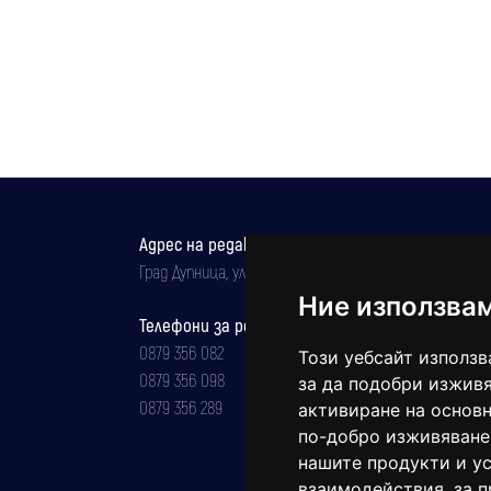
Адрес на редакцията
Град Дупница, ул.''Христо Ботев" 43
Ние използва
Телефони за реклама и абонаменти
0879 356 082
Този уебсайт използв
0879 356 098
за да подобри изживя
0879 356 289
активиране на основн
по-добро изживяване
нашите продукти и ус
взаимодействия
,
за 