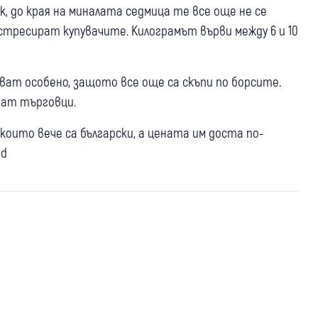
, до края на миналата седмица те все още не се
 стресират купувачите. Килограмът върви между 6 и 10
уват особено, защото все още са скъпи по борсите.
яват търговци.
които вече са български, а цената им доста по-
01 авг
България
ed
Омбудсманът атакува пред
Конституционния съд промените за
29 юли
България
Скорости
минималната заплата и стажа: Над
Пътят до морето излиза с до 20 евро
300 000 души могат да бъдат
27 юли
България
по-скъп, имаме гарантирани доставки
засегнати
Горивата продължават да поскъпват,
на горива за 3 месеца
но българинът продължава да зарежда