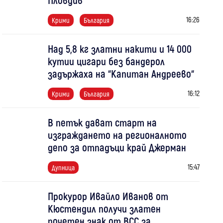
16:26
Крими
България
Над 5,8 кг златни накити и 14 000
кутии цигари без бандерол
задържаха на “Капитан Андреево“
16:12
Крими
България
В петък дават старт на
изграждането на регионалното
депо за отпадъци край Джерман
15:47
Дупница
Прокурор Ивайло Иванов от
Кюстендил получи златен
почетен знак от ВСС за