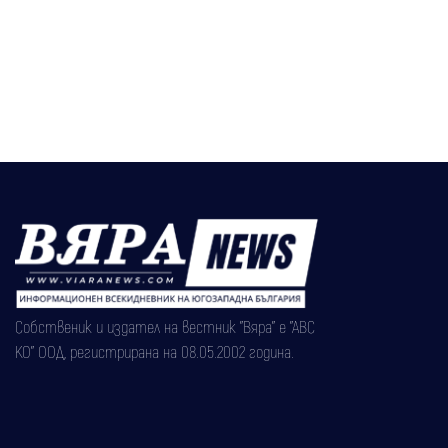
Собственик и издател на вестник "Вяра" е "АВС
КО" ООД, регистрирана на 08.05.2002 година.