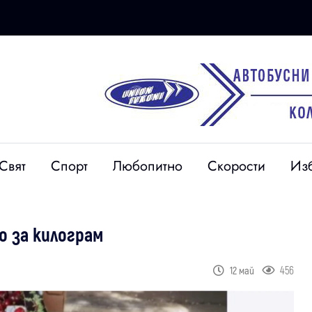
Свят
Спорт
Любопитно
Скорости
Из
о за килограм
456
12 май