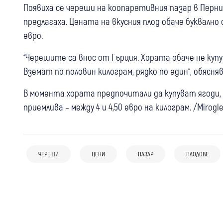
Появиха се череши на коопаретивния пазар в Перник
предлагаха. Цената на вкусния плод обаче буквално
евро.
“Черешите са внос от Гърция. Хората обаче не куп
Вземат по половин килограм, рядко по един“, обясн
В момента хората предпочитали да купуват ягоди, 
приемлива – между 4 и 4,50 евро на килограм. /Mirogl
02 авг
България
Започват масови проверки за вноса на
29 юли
България
29 юли
България
плодове и зеленчуци по границите с
ЧЕРЕШИ
ЦЕНИ
ПАЗАР
ПЛОДОВЕ
1,5 млн. работещи българи изнемогват
С 30% нагоре: Годишната винетка
Турция и Северна Македония
финансово, семействата все повече се
става 64,50 евро от август
ограничават