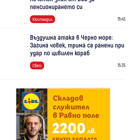
пенсионирането си
15:43
Кюстендил
Въздушна атака в Черно море:
Загина човек, трима са ранени при
удар по цивилен кораб
15:35
Свят