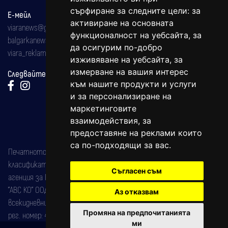
сърфиране за следните цели:
за
Е-мейл
активиране на основната
viaranews@gmail.com
функционалност на уебсайта
,
за
balgarkanews@gmail.com
да осигурим по-добро
viara_reklama@mail.bg
изживяване на уебсайта
,
за
измерване на вашия интерес
Следвайте ни:
към нашите продукти и услуги
и за персонализиране на
маркетинговите
взаимодействия
,
за
предоставяне на реклами които
са по-подходящи за вас
.
Печатното издание на вестника е регистрирано в националния
класификатор на печатните издания (Българска национална
Съгласен съм
агенция за ISSN) под номер: ISSN 1312-4722.
"АВС КО" ООД е притежател на марката: Вяра информационен
Аз отказвам
всекидневник на югозападна България, със свидетелство за марка
Промяна на предпочитанията
рег. номер: 47857/11.05.2004 година.
ми