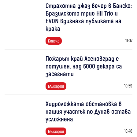
Страхотна джаз вечер в Банско:
Бразилското трио HII Trio и
EVDN вдигнаха публиката на
крака
11:07
Банско
Пожарът край Асеновград е
потушен, над 6000 декара са
засегнати
10:59
България
Хидроложката обстановка в
нашия участък по Дунав остава
усложнена
10:46
България