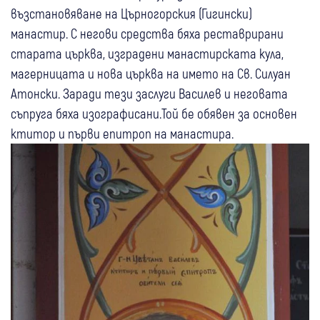
възстановяване на Църногорския (Гигински)
манастир. С негови средства бяха реставрирани
старата църква, изградени манастирската кула,
магерницата и нова църква на името на Св. Силуан
Атонски. Заради тези заслуги Василев и неговата
съпруга бяха изографисани.Той бе обявен за основен
ктитор и първи епитроп на манастира.