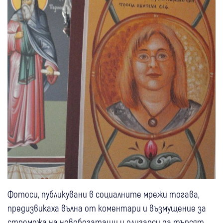
Фотоси, публикувани в социалните мрежи тогава,
предизвикаха вълна от коментари и възмущение за
стремежа на новобогаташи и олигарси да търсят