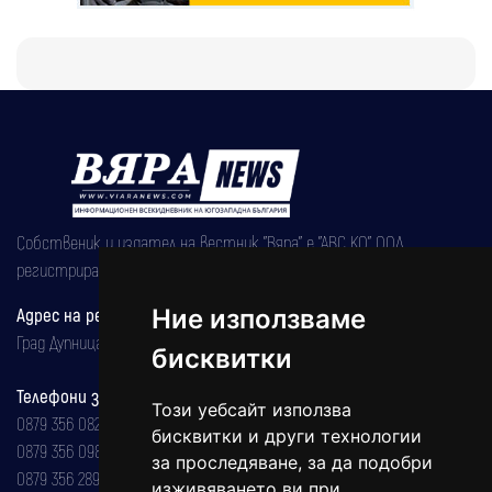
Собственик и издател на вестник "Вяра" е "АВС КО" ООД,
регистрирана на 08.05.2002 година.
Адрес на редакцията
Ние използваме
Град Дупница, ул.''Христо Ботев" 43
бисквитки
Телефони за реклама и абонаменти
Този уебсайт използва
0879 356 082
бисквитки и други технологии
0879 356 098
за проследяване, за да подобри
0879 356 289
изживяването ви при