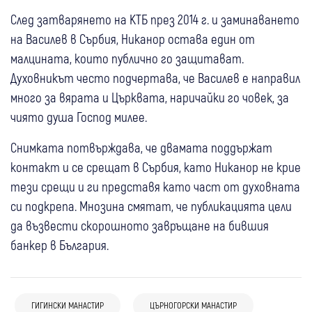
След затварянето на КТБ през 2014 г. и заминаването
на Василев в Сърбия, Никанор остава един от
малцината, които публично го защитават.
Духовникът често подчертава, че Василев е направил
много за вярата и Църквата, наричайки го човек, за
чиято душа Господ милее.
Снимката потвърждава, че двамата поддържат
контакт и се срещат в Сърбия, като Никанор не крие
тези срещи и ги представя като част от духовната
си подкрепа. Мнозина смятат, че публикацията цели
да възвести скорошното завръщане на бившия
банкер в България.
31 юли
Благоевград
Брезник
България
ГИГИНСКИ МАНАСТИР
ЦЪРНОГОРСКИ МАНАСТИР
31 юли
Брезник
Перник