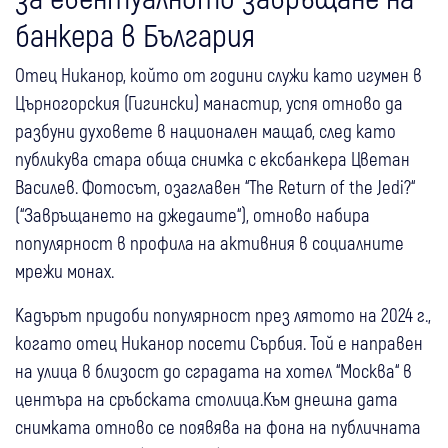
банкера в България
Отец Никанор, който от години служи като игумен в
Църногорския (Гигински) манастир, успя отново да
разбуни духовете в национален мащаб, след като
публикува стара обща снимка с ексбанкера Цветан
Василев. Фотосът, озаглавен “The Return of the Jedi?“
(“Завръщането на джедаите“), отново набира
популярност в профила на активния в социалните
мрежи монах.
Кадърът придоби популярност през лятото на 2024 г.,
когато отец Никанор посети Сърбия. Той е направен
на улица в близост до сградата на хотел “Москва“ в
центъра на сръбската столица.Към днешна дата
снимката отново се появява на фона на публичната