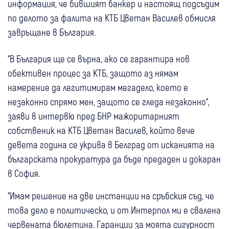
информация, че бившият банкер и настоящ подсъдим
по делото за фалита на КТБ Цветан Василев обмисля
завръщане в България.
“В България ще се върна, ако се гарантира нов
обективен процес за КТБ, защото аз нямам
намерение да легитимирам мегадело, което е
незаконно спрямо мен, защото се гледа незаконно“,
заяви в интервю пред БНР мажоритарният
собственик на КТБ Цветан Василев, който вече
девета година се укрива в Белград от исканията на
българската прокуратура да бъде предаден и докаран
в София.
“Имам решение на две инстанции на сръбския съд, че
това дело е политическо, и от Интерпол ми е свалена
червената бюлетина. Гаранции за моята сигурност