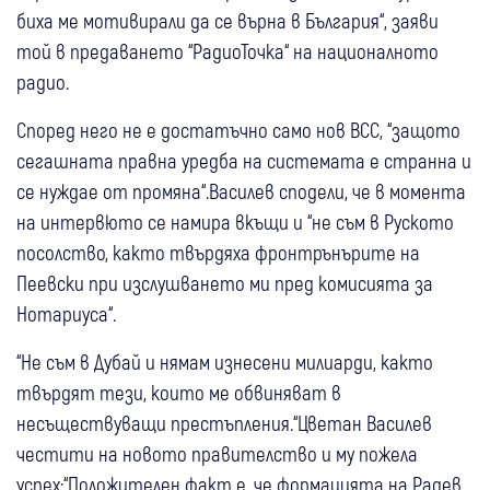
биха ме мотивирали да се върна в България“, заяви
той в предаването “РадиоТочка“ на националното
радио.
Според него не е достатъчно само нов ВСС, “защото
сегашната правна уредба на системата е странна и
се нуждае от промяна“.Василев сподели, че в момента
на интервюто се намира вкъщи и “не съм в Руското
посолство, както твърдяха фронтрънърите на
Пеевски при изслушването ми пред комисията за
Нотариуса“.
“Не съм в Дубай и нямам изнесени милиарди, както
твърдят тези, които ме обвиняват в
несъществуващи престъпления.“Цветан Василев
честити на новото правителство и му пожела
успех:“Положителен факт е, че формацията на Радев