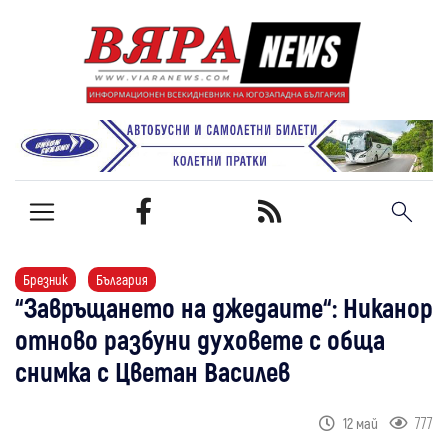
Брезник
България
“Завръщането на джедаите“: Никанор
отново разбуни духовете с обща
снимка с Цветан Василев
777
12 май