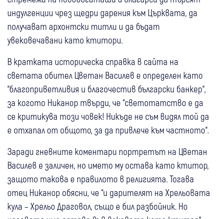
индулгенции чрез щедри дарения към Църквата, да
получават архонтски титли и да бъдат
увековечавани като ктитори.
В кратката историческа справка в сайта на
светата обител Цветан Василев е определен като
“благоприветливия и благочестив български банкер“,
за когото Никанор твърди, че “светотатство е да
се критикува този човек! Никъде не съм видял той да
е отхапал от общото, за да привлече към частното“.
Заради гневните коментари портретът на Цветан
Василев е заличен, но името му остава като ктитор,
защото такова е правилото в религията. Тогава
отец Никанор обясни, че “и дарителят на Хрельовата
кула – Хрельо Драговол, също е бил разбойник. Но