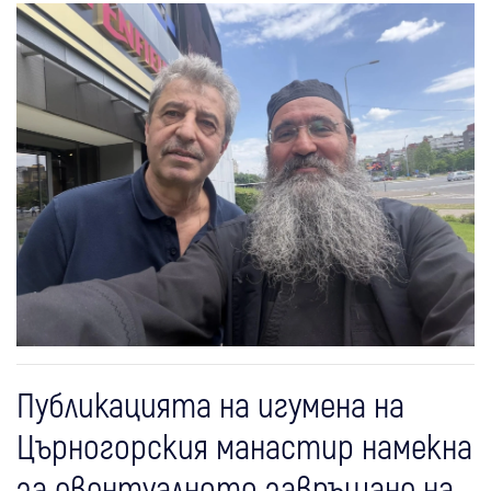
Публикацията на игумена на
Църногорския манастир намекна
за евентуалното завръщане на