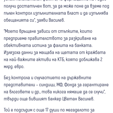
получи достатъчен вот, за да може поне да вземе под
пълен контрол изпълнителната власт и да изпълнява
обещанията си“, заяви Василев.
“Моето връщане зависи от стъпките, които
предприеме правителството за разкриване на
обективната истина за фалита на банката.
Излязоха данни за мащаба на щетата от кражбата
на най-важните активи на КТБ, която доближава 2
млрд. евро.
Без контрола и съучастието на държавните
представители – синдици, МФ, Фонда за гарантиране
на влоговете и др., това никога нямаше да се случи“,
твърди още бившият банкер Цветан Василев.
Той е подсъдим с още 17 души по мегаделото за