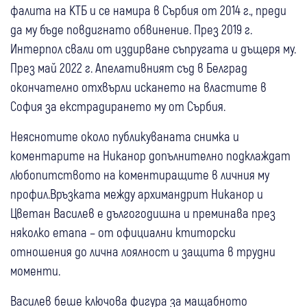
фалита на КТБ и се намира в Сърбия от 2014 г., преди
да му бъде повдигнато обвинение. През 2019 г.
Интерпол свали от издирване съпругата и дъщеря му.
През май 2022 г. Апелативният съд в Белград
окончателно отхвърли искането на властите в
София за екстрадирането му от Сърбия.
Неяснотите около публикуваната снимка и
коментарите на Никанор допълнително подклаждат
любопитството на коментиращите в личния му
профил.Връзката между архимандрит Никанор и
Цветан Василев е дългогодишна и преминава през
няколко етапа – от официални ктиторски
отношения до лична лоялност и защита в трудни
моменти.
Василев беше ключова фигура за мащабното