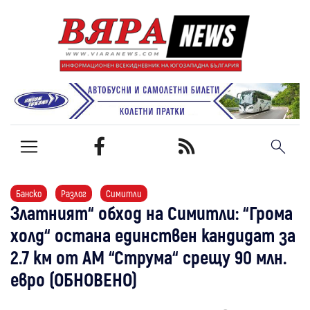
Банско
Разлог
Симитли
Златният“ обход на Симитли: “Грома
холд“ остана единствен кандидат за
2.7 км от АМ “Струма“ срещу 90 млн.
евро (ОБНОВЕНО)