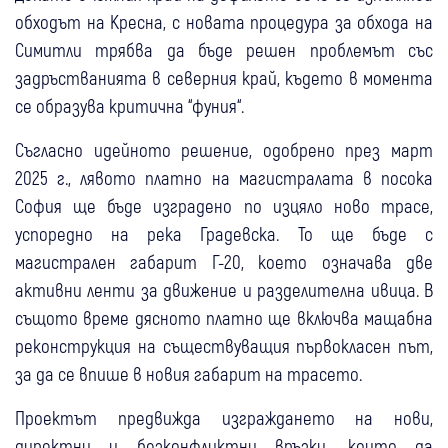
обходът на Кресна, с новата процедура за обхода на
Симитли трябва да бъде решен проблемът със
задръстванията в северния край, където в момента
се образува критична “фуния“.
Съгласно идейното решение, одобрено през март
2025 г., лявото платно на магистралата в посока
София ще бъде изградено по изцяло ново трасе,
успоредно на река Градевска. То ще бъде с
магистрален габарит Г-20, което означава две
активни ленти за движение и разделителна ивица. В
същото време дясното платно ще включва мащабна
реконструкция на съществуващия първокласен път,
за да се впише в новия габарит на трасето.
Проектът предвижда изграждането на нови,
директни и безконфликтни връзки, които да