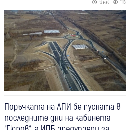
1118
12 май
Поръчката на АПИ бе пусната в
последните дни на кабинета
“Гюров“, а ИПБ предупреди за