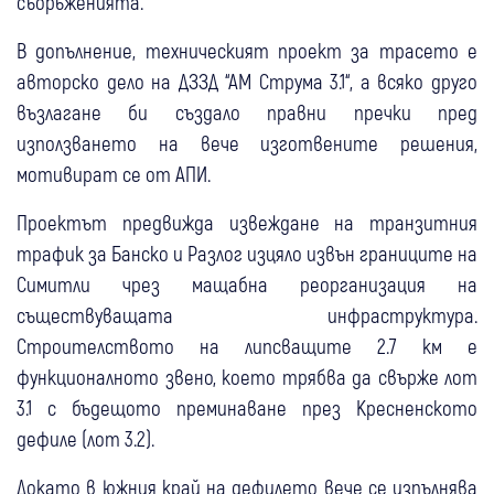
съоръженията.
В допълнение, техническият проект за трасето е
авторско дело на ДЗЗД “АМ Струма 3.1“, а всяко друго
възлагане би създало правни пречки пред
използването на вече изготвените решения,
мотивират се от АПИ.
Проектът предвижда извеждане на транзитния
трафик за Банско и Разлог изцяло извън границите на
Симитли чрез мащабна реорганизация на
съществуващата инфраструктура.
Строителството на липсващите 2.7 км е
функционалното звено, което трябва да свърже лот
3.1 с бъдещото преминаване през Кресненското
дефиле (лот 3.2).
Докато в южния край на дефилето вече се изпълнява