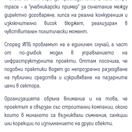
трасе – е “учебникарски пример“ за съчетание между
директно договаряне, липса на реална конкуренция и
изключително висок бюджет, реализиран в
чувствителен политически момент.
Според ИПБ проблемът не е единичен случай, а част
от по-дълбок модел в управлението на
инфраструктурните проекти. Оттам посочиха, че
подобни практики водят до непрозрачно разходване
на публични средства и изкривяване на пазарните
цени в сектора.
Организацията обръна внимание и на това, че
проектът е свързан със строителни компании, около
които в миналото са възниквали съмнения, санкции
или корекции по изпълнението на други обекти.