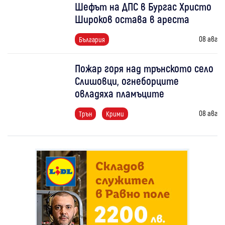
Шефът на ДПС в Бургас Христо
Широков остава в ареста
08 авг
България
Пожар горя над трънското село
Слишовци, огнеборците
овладяха пламъците
08 авг
Трън
Крими