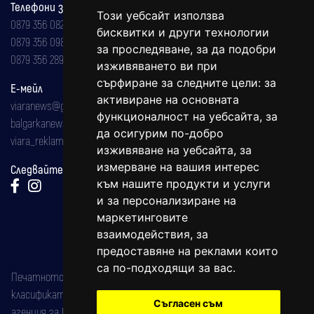
Телефони за реклама и абонаменти
Този уебсайт използва
0879 356 082
бисквитки и други технологии
0879 356 098
за проследяване, за да подобри
0879 356 289
изживяването ви при
сърфиране за следните цели:
за
Е-мейл
активиране на основната
viaranews@gmail.com
функционалност на уебсайта
,
за
balgarkanews@gmail.com
да осигурим по-добро
viara_reklama@mail.bg
изживяване на уебсайта
,
за
измерване на вашия интерес
Следвайте ни:
към нашите продукти и услуги
и за персонализиране на
маркетинговите
взаимодействия
,
за
предоставяне на реклами които
са по-подходящи за вас
.
Печатното издание на вестника е регистрирано в националния
класификатор на печатните издания (Българска национална
Съгласен съм
агенция за ISSN) под номер: ISSN 1312-4722.