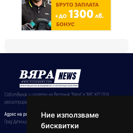
Собственик и издател на вестник "Вяра" е "АВС КО" ООД,
регистрирана на 08.05.2002 година.
Адрес на редакцията
Ние използваме
Град Дупница, ул.''Христо Ботев" 43
бисквитки