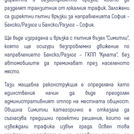
разделят транзитния от локалния трафик. Заложени
са директни пътни връзки за направленията София –
Банско/Разлог и Банско/Разлог – София.
Ще бъде изградена и връзка с пътния възел “Симитли“,
която ще осигури безпроблемно движение по
направлението Банско/Разлог – ГКПП “Кулата“, без
автомобилите да преминават през населеното
място.
Тази мащабна реконструкция е определяна като
единствения начин да бъде преодолян
административният отпор на местната общност.
Община Симитли категорично е отказала да
съгласува предишни проектни решения, които не
извеждали трафика извън града. Освен това