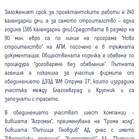
Заложеният срок за проектантските работи е 240
календарни дни, а за самото строителство – една
година (365 календарни дни).Средствата в размер на
90 млн. евро са по линия на програма “Ново
строителство“ на АПИ, посочено е в тръжната
документация. Обществената поръчка е обявена по
процедура “договаряне без обявление“. Пътната
агенция е поканила за участие фирмите от
обединението ДЗЗД “АМ Струма 3.1“, които изградиха
участъка между Благоевград и Крупник и са
запознати с трасето.
В обединението участват шест компании –
бившата “Агромах“, преименувана на “Грома холд“,
бившата “Пътища Пловдив“ АД, днес с името
“Европейски пътища“, “Хидрострой“ АД, “Пътища