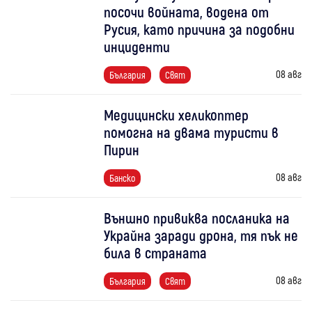
посочи войната, водена от
Русия, като причина за подобни
инциденти
08 авг
България
Свят
Медицински хеликоптер
помогна на двама туристи в
Пирин
08 авг
Банско
Външно привиква посланика на
Украйна заради дрона, тя пък не
била в страната
08 авг
България
Свят