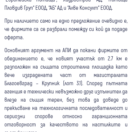
Пловдив Груп“ ЕООД, “АБ“ АД и “Алве Консулт“ ЕООД.
При наличието само на едно предложение очевидно е,
че фирмите са се разбрали помежду си кой да подаде
оферта.
Основният аргумент на АПИ да покани фирмите от
обединението е, че новият участък от 2.7 км е
разположен на същата строителна площадка като
вече изградената част от магистралата
Благоевград – Крупник (лот 3.1). Според пътната
агенция е технически невъзможно друг изпълнител да
влезе на същия терен, без това да доведе до
прекъсване на технологичната последователност и
сериозни спорове относно гаранционната
отговорност за качеството на настилките и