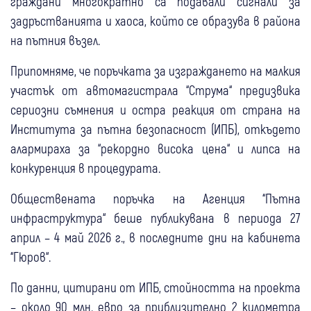
граждани многократно са подавали сигнали за
задръстванията и хаоса, който се образува в района
на пътния възел.
Припомняме, че поръчката за изграждането на малкия
участък от автомагистрала “Струма“ предизвика
сериозни съмнения и остра реакция от страна на
Института за пътна безопасност (ИПБ), откъдето
алармираха за “рекордно висока цена“ и липса на
конкуренция в процедурата.
Обществената поръчка на Агенция “Пътна
инфраструктура“ беше публикувана в периода 27
април – 4 май 2026 г., в последните дни на кабинета
“Гюров“.
По данни, цитирани от ИПБ, стойността на проекта
– около 90 млн. евро за приблизително 2 километра