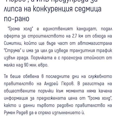
липса на конкуренция седмица
по-рано
“Грома холд“ е единственият кандидат, подал
оферта за строителството на 2.7 км от обхода на
Симитли, който ще бъде част от автомагистрала
“Струма“ и има за цел да изведе транзитния трафик
извън града. Поръчката е с прогнозна стойност от
малко над 90 млн. евро.
Тя беше обявена в последните дни на служебното
правителство на Андрей Гюров. В регистъра на
обществените поръчки към момента няма качена
информация за предложената цена от “Грома холд“,
както и данни първото редовно правителство на
Румен Радев да е спряло изпълнението ѝ.