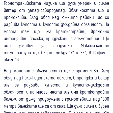
Горнотракийската низина ще духа умерен и силен
вятър от запад-северозапад. Облачността ще е
променлива. След обяд над южните райони ще се
развива купеста и купесто-дъждовна облачност. На
места там ще има краткотрайни, временно
интензивни валежи, придружени с гръмотевици. Ще
има условия за градушки. Максималните
температури ще бъдат между 17° и 22°, в София –
около 16
Над планините облачността ще е променлива. След
обяд над Рило-Родопската област, Странджа и Сакар
ще се развива купеста и купесто-дъждовна
облачност и на много места ще има краткотрайни
валежи от дъжд, придружени с гръмотевици, над 1800
метра валежите ще са от сняг. Ще духа силен и бурен
вятър от запад-северозапад. С него ще нахлува