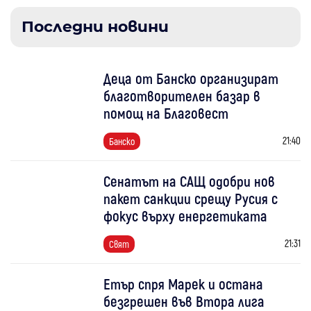
Последни новини
Деца от Банско организират
благотворителен базар в
помощ на Благовест
21:40
Банско
Сенатът на САЩ одобри нов
пакет санкции срещу Русия с
фокус върху енергетиката
21:31
Свят
Етър спря Марек и остана
безгрешен във Втора лига