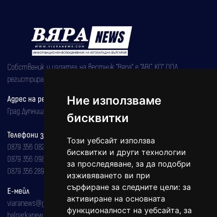
Собственик и издател на вестник "Вяра" е "АВС КО" ООД,
регистрирана на 08.05.2002 година.
Ние използваме
Адрес на редакцията
Град Дупница, ул.''Христо Ботев" 43
бисквитки
Телефони за реклама и абонаменти
Този уебсайт използва
0879 356 082
бисквитки и други технологии
0879 356 098
за проследяване, за да подобри
0879 356 289
изживяването ви при
сърфиране за следните цели:
за
Е-мейл
активиране на основната
viaranews@gmail.com
функционалност на уебсайта
,
за
balgarkanews@gmail.com