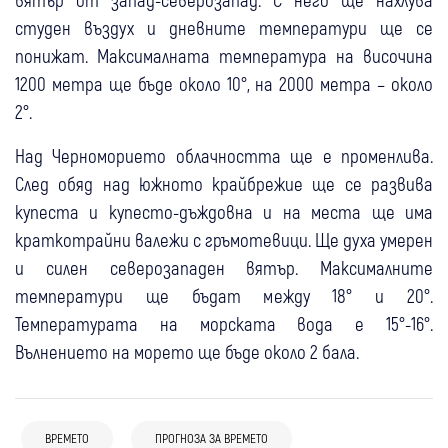
студен въздух и дневните температури ще се
понижат. Максималната температура на височина
1200 метра ще бъде около 10°, на 2000 метра – около
2°.
Над Черноморието облачността ще е променлива.
След обяд над южното крайбрежие ще се развива
купеста и купесто-дъждовна и на места ще има
краткотрайни валежи с гръмотевици. Ще духа умерен
и силен северозападен вятър. Максималните
температури ще бъдат между 18° и 20°.
Температурата на морската вода е 15°-16°.
Вълнението на морето ще бъде около 2 бала.
07:34
България
06 авг
Благоевград
Кюстендил
България
Жегата не отстъпва! До 40 градуса
Опасни горещини: Оранжев код за
удрят Благоевград и Кюстендил, обявен е
05 авг
България
ВРЕМЕТО
ПРОГНОЗА ЗА ВРЕМЕТО
06 авг
България