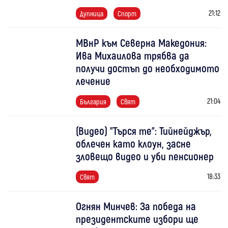
21:12
Дупница
Спорт
МВнР към Северна Македония:
Ива Михаилова трябва да
получи достъп до необходимото
лечение
21:04
България
Свят
(Видео) "Търся те": Тийнейджър,
облечен като клоун, засне
зловещо видео и уби пенсионер
18:33
Свят
Огнян Минчев: За победа на
президентските избори ще