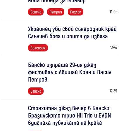
14:05
Банско
Петрич
Разлог
Украинец уби свой сънародник край
Слънчев бряг и опита да избяга
13:47
България
Банско изпраща 29-ия джаз
фестивал с Авишай Коен и Васил
Петров
12:39
Банско
Страхотна джаз вечер в Банско:
Бразилското трио HII Trio и EVDN
вдигнаха публиката на крака