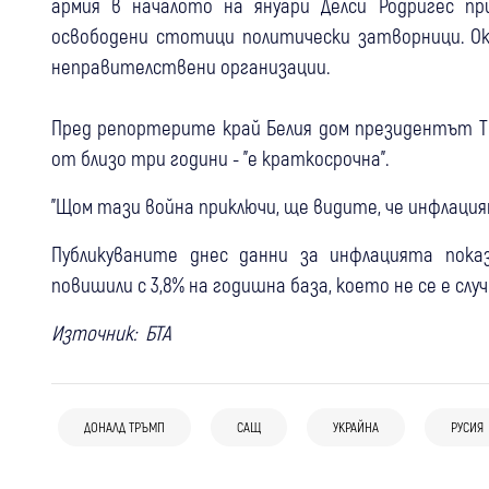
армия в началото на януари Делси Родригес п
освободени стотици политически затворници. О
неправителствени организации.
Пред репортерите край Белия дом президентът Тр
от близо три години - "е краткосрочна".
"Щом тази война приключи, ще видите, че инфлацият
Публикуваните днес данни за инфлацията пока
повишили с 3,8% на годишна база, което не се е случ
Източник: БТА
10:41
България
08 авг
България
Свят
Йотова: Държавата трябва да
08 авг
България
Свят
Външно привиква посланика на Украйна
подпомогне производителите на
ДОНАЛД ТРЪМП
САЩ
УКРАЙНА
РУСИЯ
Мирчев за дрона: Руска връзка би
заради дрона, тя пък не била в
дронове и антидрон системи
означавала сплашване и проверка на
страната