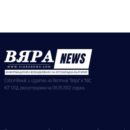
реакциите ни
Собственик и издател на вестник "Вяра" е "АВС
КО" ООД, регистрирана на 08.05.2002 година.