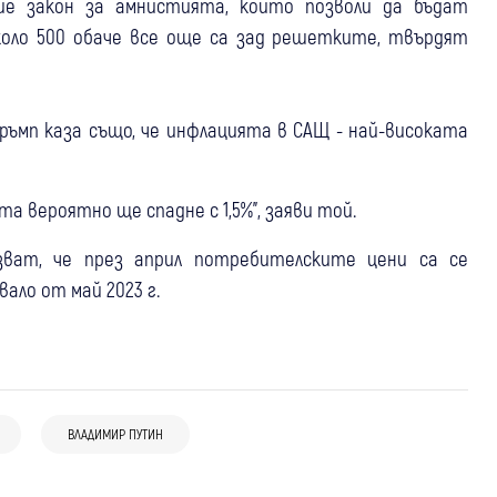
рие закон за амнистията, който позволи да бъдат
коло 500 обаче все още са зад решетките, твърдят
ъмп каза също, че инфлацията в САЩ - най-високата
а вероятно ще спадне с 1,5%", заяви той.
зват, че през април потребителските цени са се
вало от май 2023 г.
08 авг
България
Свят
Украйна увери, че не е атакувала
умишлено България и посочи войната,
07 авг
Свят
08 авг
България
водена от Русия, като причина за
ВЛАДИМИР ПУТИН
Сенатът на САЩ одобри нов пакет
Костадинов: “Какъв е дронът –
подобни инциденти
санкции срещу Русия с фокус върху
украински, руски или ирански?“