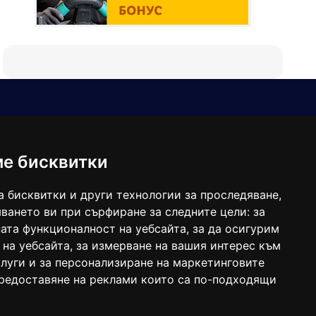
Е-мейл
Следвайте ни:
viaranews@gmail.com
balgarkanews@gmail.com
ме бисквитки
viara_reklama@mail.bg
а бисквитки и други технологии за проследяване,
ването ви при сърфиране за следните цели:
за
ата функционалност на уебсайта
,
за да осигурим
 на уебсайта
,
за измерване на вашия интерес към
луги и за персонализиране на маркетинговите
предоставяне на реклами които са по-подходящи