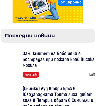
Последни новини
Зам.-кметът на Бобошево е
пострадал при пожара край Висока
могила
15:28
Бобошево
(Снимки) Луд втори кръг в
Югозападната Трета лига: девет
гола в Петрич, обрат в Симитли и
нова победа за Миньор