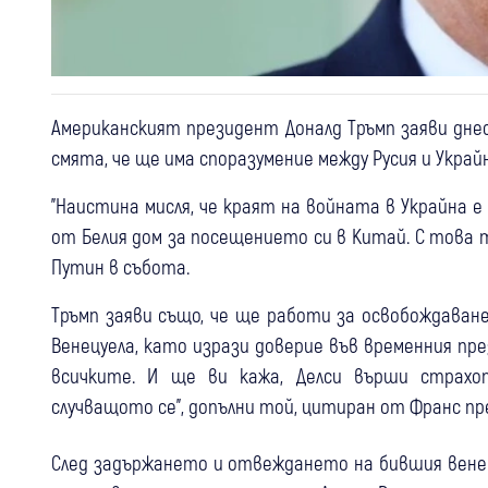
Американският президент Доналд Тръмп заяви днес
смята, че ще има споразумение между Русия и Украй
"Наистина мисля, че краят на войната в Украйна е
от Белия дом за посещението си в Китай. С това
Путин в събота.
Тръмп заяви също, че ще работи за освобождаван
Венецуела, като изрази доверие във временния пр
всичките. И ще ви кажа, Делси върши страхо
случващото се", допълни той, цитиран от Франс пр
След задържането и отвеждането на бившия вене