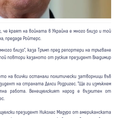
, че краят на войната в Украйна е много близо и той
на, предаде Ройтерс.
 много близо", каза Тръмп пред репортери на тръгване
 той повтори казаното от руския президент Владимир
ето на всички останали политически затворници във
езидент на страната Делси Родригес. "Ще ги измъкнем
тна работа. Венецуелският народ е възхитен от
ес.
цуелски президент Николас Мадуро от американската