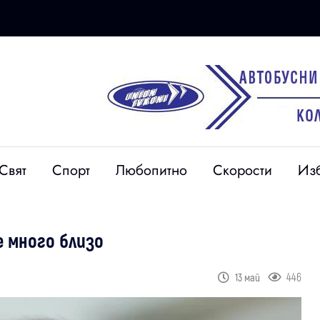
Свят
Спорт
Любопитно
Скорости
Из
е много близо
446
13 май