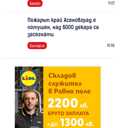
11:07
Банско
Пожарът край Асеновград е
потушен, над 6000 декара са
засегнати
10:59
България