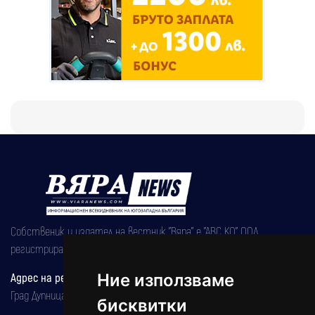
Собственик и издател на вестник "Вяра" е "АВС КО" ООД,
регистрирана на 08.05.2002 година.
Ние използваме
Адрес на редакцията
Град Дупница, ул.''Христо Ботев" 43
бисквитки