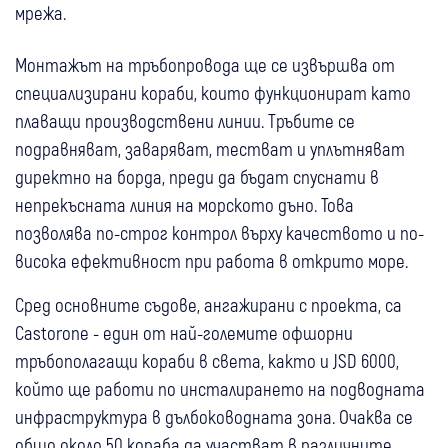
мрежа.
Монтажът на тръбопровода ще се извършва от
специализирани кораби, които функционират като
плаващи производствени линии. Тръбите се
подравняват, заваряват, тестват и уплътняват
директно на борда, преди да бъдат спуснати в
непрекъсната линия на морското дъно. Това
позволява по-строг контрол върху качеството и по-
висока ефективност при работа в открито море.
Сред основните съдове, ангажирани с проекта, са
Castorone - един от най-големите офшорни
тръбополагащи кораби в света, както и JSD 6000,
който ще работи по инсталирането на подводната
инфраструктура в дълбоководната зона. Очаква се
общо около 50 кораба да участват в различните