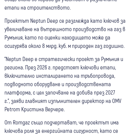
етапи на строителството.
Проектът Neptun Deep се разглежда като ключов за
увеличаване на вътрешното производство на газ в
Румъния, като по оценки находището може да
осигурява около 8 млрд. куб. м природен газ годишно.
"Neptun Deep е стратегически проект за Румъния и
региона. През 2026 г. предстоят ключови етапи,
включително инсталирането на тръбопровода,
подводното оборудване и производствената
платформа, с цел започване на добива през 2027
г.", заяви главният изпълнителен директор на OMV
Petrom Кристина Верчере.
От Romgaz също подчертават, че проектът има
ключова роля за енергийната сигурност, като се