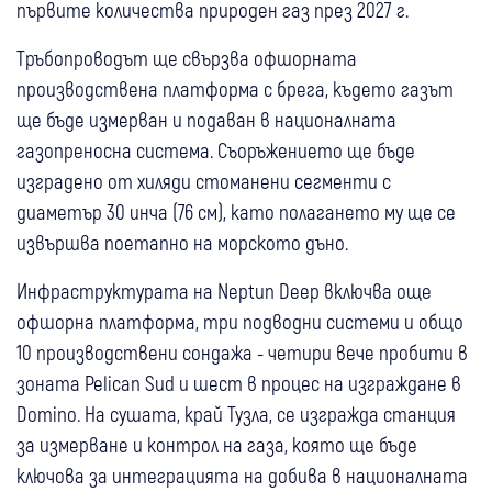
първите количества природен газ през 2027 г.
Тръбопроводът ще свързва офшорната
производствена платформа с брега, където газът
ще бъде измерван и подаван в националната
газопреносна система. Съоръжението ще бъде
изградено от хиляди стоманени сегменти с
диаметър 30 инча (76 см), като полагането му ще се
извършва поетапно на морското дъно.
Инфраструктурата на Neptun Deep включва още
офшорна платформа, три подводни системи и общо
10 производствени сондажа - четири вече пробити в
зоната Pelican Sud и шест в процес на изграждане в
Domino. На сушата, край Тузла, се изгражда станция
за измерване и контрол на газа, която ще бъде
ключова за интеграцията на добива в националната