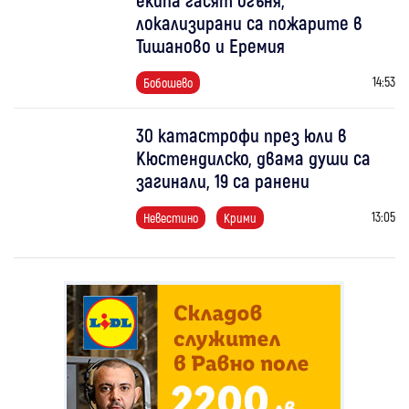
локализирани са пожарите в
Тишаново и Еремия
14:53
Бобошево
30 катастрофи през юли в
Кюстендилско, двама души са
загинали, 19 са ранени
13:05
Невестино
Крими