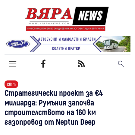
Свят
Стратегически проект за €4
милиарда: Румъния започва
строителството на 160 км
газопровод от Neptun Deep