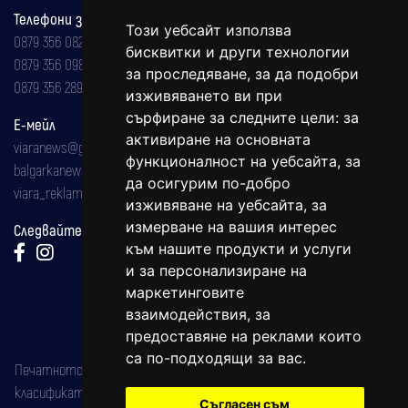
Телефони за реклама и абонаменти
Този уебсайт използва
0879 356 082
бисквитки и други технологии
0879 356 098
за проследяване, за да подобри
0879 356 289
изживяването ви при
сърфиране за следните цели:
за
Е-мейл
активиране на основната
viaranews@gmail.com
функционалност на уебсайта
,
за
balgarkanews@gmail.com
да осигурим по-добро
viara_reklama@mail.bg
изживяване на уебсайта
,
за
измерване на вашия интерес
Следвайте ни:
към нашите продукти и услуги
и за персонализиране на
маркетинговите
взаимодействия
,
за
предоставяне на реклами които
са по-подходящи за вас
.
Печатното издание на вестника е регистрирано в националния
класификатор на печатните издания (Българска национална
Съгласен съм