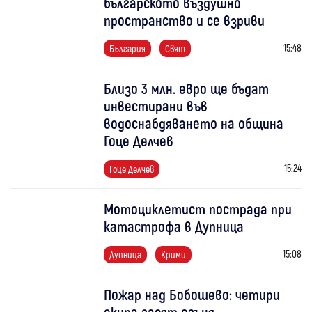
българското въздушно
пространство и се взриви
15:48
България
Свят
Близо 3 млн. евро ще бъдат
инвестирани във
водоснабдяването на община
Гоце Делчев
15:24
Гоце Делчев
Мотоциклетист пострада при
катастрофа в Дупница
15:08
Дупница
Крими
Пожар над Бобошево: четири
екипа гасят огъня,