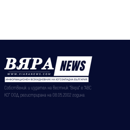
Собственик и издател на вестник "Вяра" е "АВС
КО" ООД, регистрирана на 08.05.2002 година.