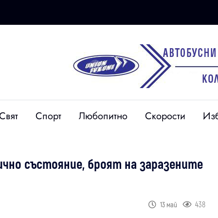
Свят
Спорт
Любопитно
Скорости
Из
ично състояние, броят на заразените
438
13 май