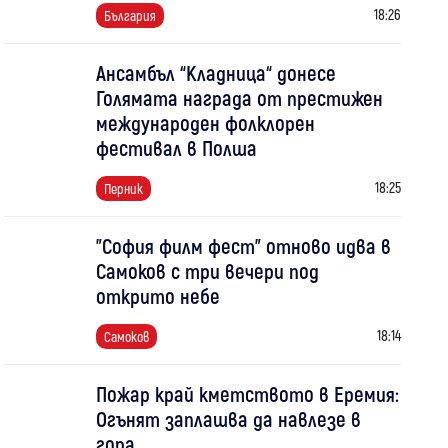
18:26
България
Ансамбъл “Кладница“ донесе
Голямата награда от престижен
международен фолклорен
фестивал в Полша
18:25
Перник
"София филм фест" отново идва в
Самоков с три вечери под
открито небе
18:14
Самоков
Пожар край кметството в Еремия:
Огънят заплашва да навлезе в
гора