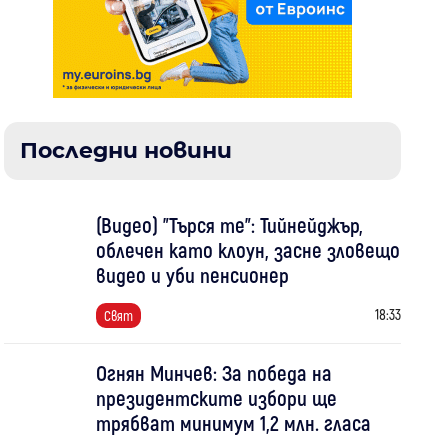
Последни новини
(Видео) "Търся те": Тийнейджър,
облечен като клоун, засне зловещо
видео и уби пенсионер
18:33
Свят
Огнян Минчев: За победа на
президентските избори ще
трябват минимум 1,2 млн. гласа