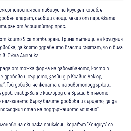
смъртоносния хантавирус на круизен кораб, е
лодробен апарат, съобщи снощи лекар от парижката
цитиран от Асошиейтед прес.
 от които 9 са потвърдени.Трима пътници на круизния
а двойка, за която здравните власти смятат, че е била
е в Южна Америка.
рада от тежка форма на заболяването, която е
дробове и сърцето, заяви д-р Ксавие Лекюр,
а". Той добави, че жената е на хивотоподдържащ
дроб, снабдява я с кислород и я връща в тялото.
налягането върху белите дробове и сърцето, за да
 "последния етап на поддържащото лечение".
ленове на екипажа приключи, корабът "Хондиус" се