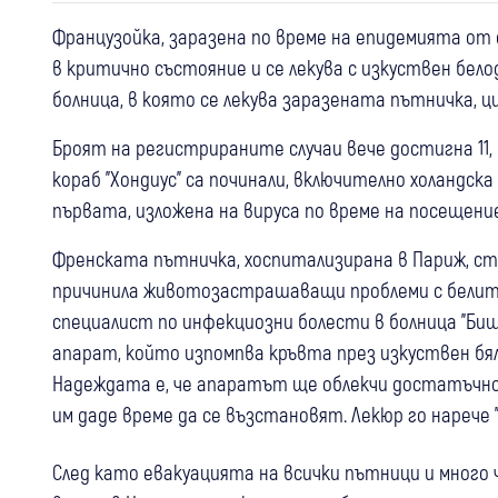
Французойка, заразена по време на епидемията от 
в критично състояние и се лекува с изкуствен бе
болница, в която се лекува заразената пътничка, 
Броят на регистрираните случаи вече достигна 11,
кораб "Хондиус" са починали, включително холандск
първата, изложена на вируса по време на посещени
Френската пътничка, хоспитализирана в Париж, ст
причинила животозастрашаващи проблеми с белите 
специалист по инфекциозни болести в болница "Биш
апарат, който изпомпва кръвта през изкуствен бял 
Надеждата е, че апаратът ще облекчи достатъчно 
им даде време да се възстановят. Лекюр го нарече
След като евакуацията на всички пътници и много ч