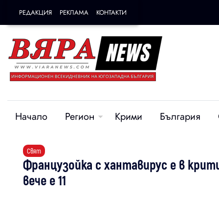
РЕДАКЦИЯ
РЕКЛАМА
КОНТАКТИ
Начало
Регион
Крими
България
Свят
Французойка с хантавирус е в крит
вече е 11