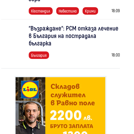
18:09
Кюстендил
Невестино
Крими
“Възраждане“: РСМ отказа лечение
в България на пострадала
българка
18:00
България