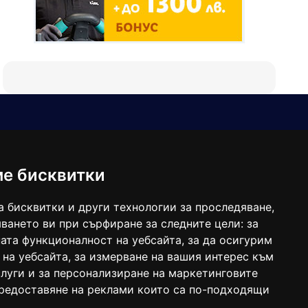
Е-мейл
Следвайте ни:
viaranews@gmail.com
balgarkanews@gmail.com
ме бисквитки
viara_reklama@mail.bg
а бисквитки и други технологии за проследяване,
ването ви при сърфиране за следните цели:
за
ата функционалност на уебсайта
,
за да осигурим
 на уебсайта
,
за измерване на вашия интерес към
луги и за персонализиране на маркетинговите
предоставяне на реклами които са по-подходящи