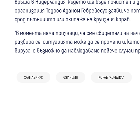
връща в Нидерландия, където ще бъде почистен и
организация Тедрос Аданом Гебрейесус заяви, че по
сред пътниците или екипажа на круизния кораб.
"В момента няма признаци, че сме свидетели на нача
разбира се, ситуацията може да се промени и, като
вируса, е възможно да наблюдаваме повече случаи п
29 юли
Свят
28 юли
Свят
Хиляди се върнаха по домовете си в
ХАНТАВИРУС
ФРАНЦИЯ
КОРАБ "ХОНДИУС"
25 юли
Свят
Дипломатичекси скандал, САЩ
района на Мадрид
Огнен ад край Мадрид: пожарът е извън
бойкотираха Франция в ООН
контрол, хиляди са евакуирани