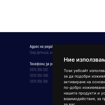
Адрес на редакцията
Град Дупница, ул.''Христо Ботев" 43
Ние използва
Телефони за реклама и абонаменти
0879 356 082
Този уебсайт използв
0879 356 098
за да подобри изживя
0879 356 289
активиране на основн
по-добро изживяване
нашите продукти и ус
взаимодействия
,
за 
за вас
.