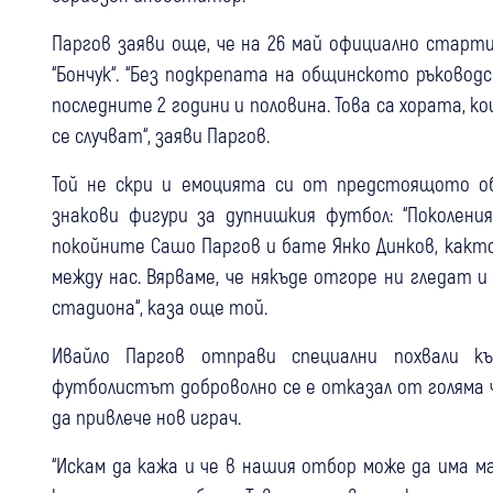
Паргов заяви още, че на 26 май официално ста
“Бончук“. “Без подкрепата на общинското ръково
последните 2 години и половина. Това са хората, 
се случват“, заяви Паргов.
Той не скри и емоцията си от предстоящото о
знакови фигури за дупнишкия футбол: “Поколени
покойните Сашо Паргов и бате Янко Динков, както
между нас. Вярваме, че някъде отгоре ни гледат 
стадиона“, каза още той.
Ивайло Паргов отправи специални похвали къ
футболистът доброволно се е отказал от голяма ч
да привлече нов играч.
“Искам да кажа и че в нашия отбор може да има м