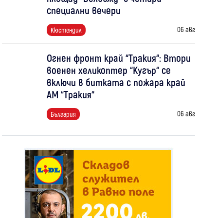
специални вечери
06 авг
Кюстендил
Огнен фронт край “Тракия“: Втори
военен хеликоптер “Кугър“ се
включи в битката с пожара край
АМ “Тракия“
06 авг
България