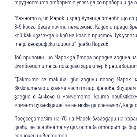
трудностите отборът е успял да се пребори и да
“Важното е, че Марек и град Дупница отново ще с
8-9 кръга беше почти немислимо. Казах и преди вр
кой как изглежда и кой на кого е приятел. Тук успе
тези географски ширини“, заяви Паргов.
Той припомни, че Марек за втора поредна година и
футболистите са показали характер в решаващи
“Фактите са такива: две години поред Марек иг
включително и голяма част т.нар. фенове, визирам
заедно с Анжело и момчетата, които привлякохм
момент изглеждаше, че не може да спечелят“, каза 
Председателят на УС на Марек благодари на хорат
заяви, че основната му цел остава отборът да бъ
сериозен инвеститор.