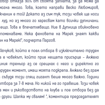
говор отказа 90% от своята заплата, за да може да
огна много. Това, което направи Веско Любомиров,
екчанин е той! Докато аз съм тук, този човек ще носи
 луд, но аз много го харесвам като всички дупничани.
нещо. Това е впечатляващо. Ние в Дупница обикновено
споменаваме. Нека феновете на Марек знаят какви
н на Марек!“, подчерта Паргов.
Кючуков, който е поел отбора в изключително труден
жа е човекът, който прие нещата присърце – Анжело
ишния треньор аз се срещнах с него и директно го
руден момент, имаш моята подкрепа. Анжело без грам
да събудя този спящ гигант беше много важно. Години
отбора за 7-8 мача. Но никой не го правеше. Този човек
а мен и ръководството на клуба и пое отбора без да
 други. Шапка му свалям! “, коментира председателят