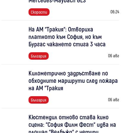
06:24
Скорости
На АМ “Тракия“: Отвориха
платното към София, но към
Бургас чакането стига 3 часа
06 авг
България
Километрично задръстване по
обходните маршрути след пожара
на АМ "Тракия
06 авг
България
Кюстендил отново става кино
сцена: “София Филм Фест“ идва на
площад “Велбъжд“ с четири