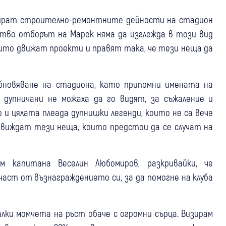
ртират строително-ремонтните дейности на стадион
дство отборът на Марек няма да изглежда в този вид
които движат проекти и правят така, че тези неща да
бновяване на стадиона, като припомни имената на
я дупничани не можаха да го видят, за съжаление и
 и цялата плеада дупнишки легенди, които не са вече
и виждат тези неща, които предстои да се случат на
м капитана Веселин Любомиров, разкривайки, че
аст от възнаграждението си, за да помогне на клуба
алки момчета на ръст обаче с огромни сърца. Визирам