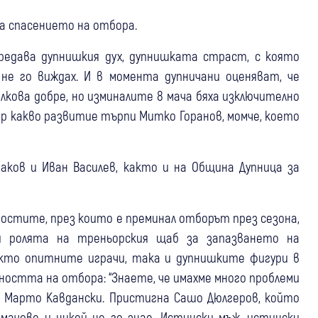
за спасението на отбора.
предава дупнишкия дух, дупнишката страст, с която
не го виждах. И в момента дупничани оценяват, че
лкова добре, но изминалите 8 мача бяха изключително
р какво развитие търпи Митко Горанов, момче, което
аков и Иван Василев, както и на Община Дупница за
ностите, през които е преминал отборът през сезона,
 ролята на треньорския щаб за запазването на
акто опитните играчи, така и дупнишките фигури в
чността на отбора: “Знаете, че имахме много проблеми
 Марто Кавдански. Пристигна Сашо Дюлгеров, който
мачове и никой не го знае. Истински мъж, истински