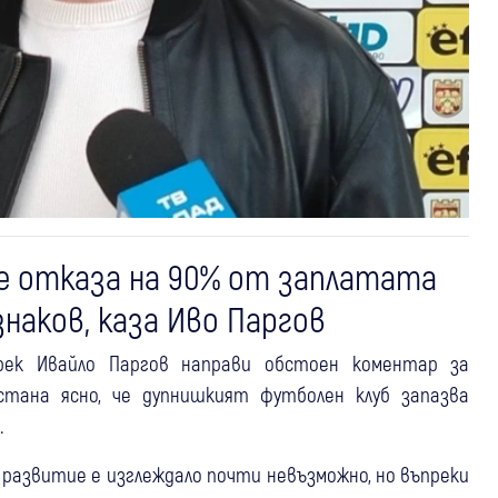
е отказа на 90% от заплатата
наков, каза Иво Паргов
рек Ивайло Паргов направи обстоен коментар за
тана ясно, че дупнишкият футболен клуб запазва
.
 развитие е изглеждало почти невъзможно, но въпреки