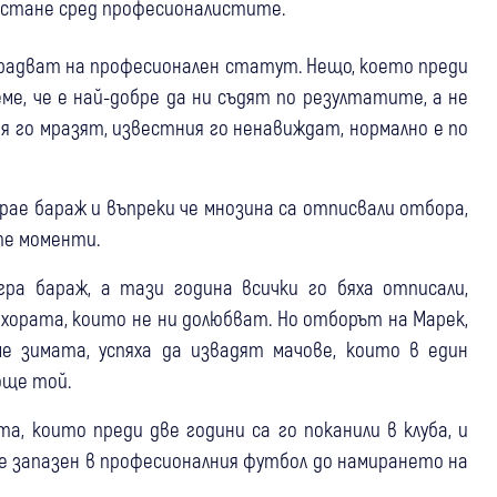
 остане сред професионалистите.
е радват на професионален статут. Нещо, което преди
еме, че е най-добре да ни съдят по резултатите, а не
лия го мразят, известния го ненавиждат, нормално е по
грае бараж и въпреки че мнозина са отписвали отбора,
те моменти.
ра бараж, а тази година всички го бяха отписали,
 хората, които не ни долюбват. Но отборът на Марек,
е зимата, успяха да извадят мачове, които в един
още той.
а, които преди две години са го поканили в клуба, и
де запазен в професионалния футбол до намирането на