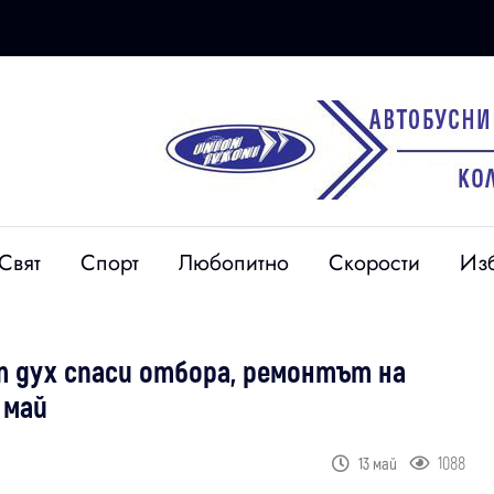
Свят
Спорт
Любопитно
Скорости
Из
 дух спаси отбора, ремонтът на
 май
1088
13 май