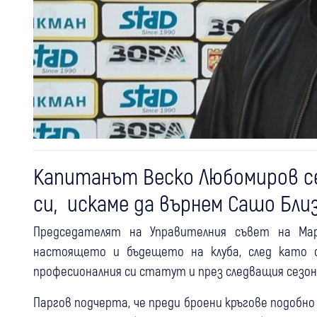
Капитанът Веско Любомиров с
си, искаме да върнем Сашо Близ
Председателят на Управителния съвет на Ма
настоящето и бъдещето на клуба, след като с
професионалния си статут и през следващия сезон
Паргов подчерта, че преди броени кръгове подобно