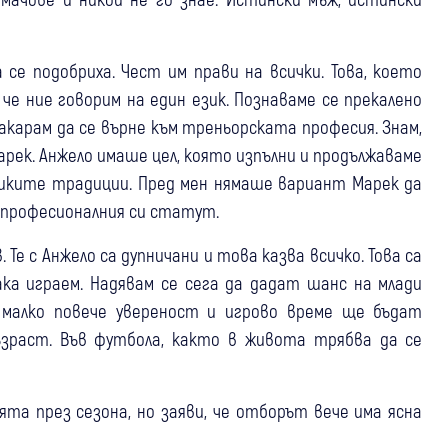
се подобриха. Чест им прави на всички. Това, което
че ние говорим на един език. Познаваме се прекалено
 накарам да се върне към треньорската професия. Знам,
арек. Анжело имаше цел, която изпълни и продължаваме
ишките традиции. Пред мен нямаше вариант Марек да
и професионалния си статут.
 Те с Анжело са дупничани и това казва всичко. Това са
ака играем. Надявам се сега да дадат шанс на млади
 малко повече увереност и игрово време ще бъдат
ъзраст. Във футбола, както в живота трябва да се
ята през сезона, но заяви, че отборът вече има ясна