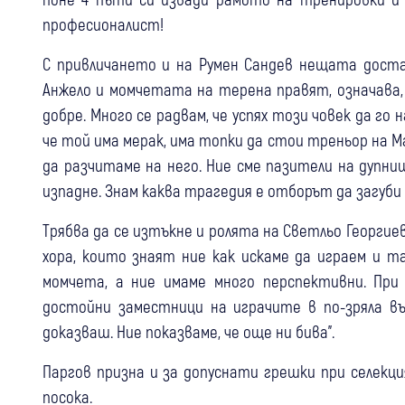
професионалист!
С привличането и на Румен Сандев нещата доста 
Анжело и момчетата на терена правят, означава, 
добре. Много се радвам, че успях този човек да го
че той има мерак, има топки да стои треньор на М
да разчитаме на него. Ние сме пазители на дупн
изпадне. Знам каква трагедия е отборът да загуб
Трябва да се изтъкне и ролята на Светльо Георгиев.
хора, които знаят ние как искаме да играем и т
момчета, а ние имаме много перспективни. При
достойни заместници на играчите в по-зряла в
доказваш. Ние показваме, че още ни бива”.
Паргов призна и за допуснати грешки при селекци
посока.