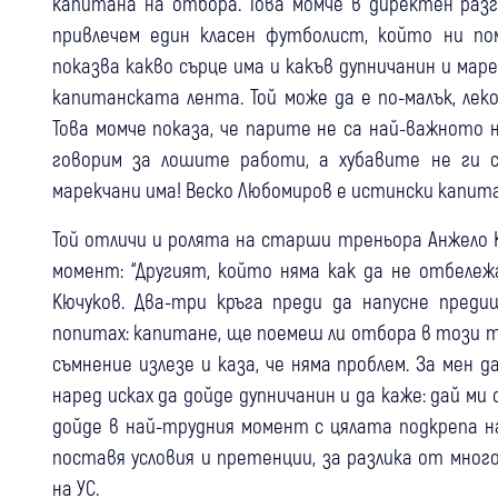
капитана на отбора. Това момче в директен раз
привлечем един класен футболист, който ни пом
показва какво сърце има и какъв дупничанин и мар
капитанската лента. Той може да е по-малък, леко
Това момче показа, че парите не са най-важното 
говорим за лошите работи, а хубавите не ги 
марекчани има! Веско Любомиров е истински капита
Той отличи и ролята на старши треньора Анжело 
момент: “Другият, който няма как да не отбеле
Кючуков. Два-три кръга преди да напусне пред
попитах: капитане, ще поемеш ли отбора в този т
съмнение излезе и каза, че няма проблем. За мен 
наред исках да дойде дупничанин и да каже: дай ми 
дойде в най-трудния момент с цялата подкрепа н
поставя условия и претенции, за разлика от много
на УС.