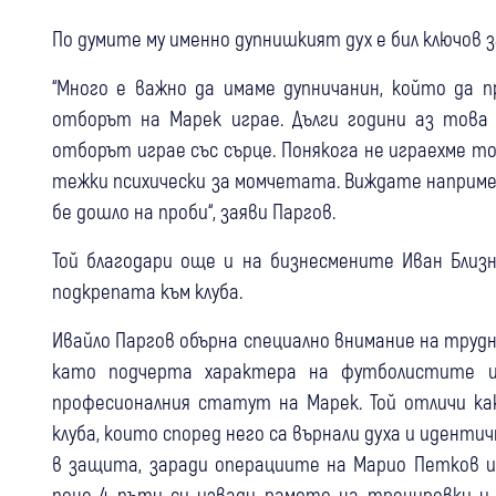
По думите му именно дупнишкият дух е бил ключов 
“Много е важно да имаме дупничанин, който да 
отборът на Марек играе. Дълги години аз това 
отборът играе със сърце. Понякога не играехме то
тежки психически за момчетата. Виждате наприме
бе дошло на проби“, заяви Паргов.
Той благодари още и на бизнесмените Иван Близн
подкрепата към клуба.
Ивайло Паргов обърна специално внимание на труд
като подчерта характера на футболистите и
професионалния статут на Марек. Той отличи к
клуба, които според него са върнали духа и иденти
в защита, заради операциите на Марио Петков и
поне 4 пъти си извади рамото на тренировки и 