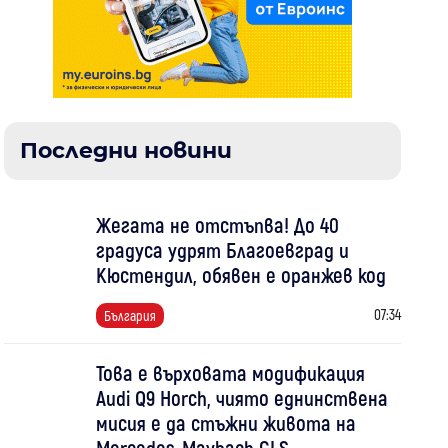
Последни новини
Жегата не отстъпва! До 40
градуса удрят Благоевград и
Кюстендил, обявен е оранжев код
07:34
България
Това е върховата модификация
Audi Q9 Horch, чиято еднинствена
мисия е да стъжни живота на
Mercedes-Maybach GLS