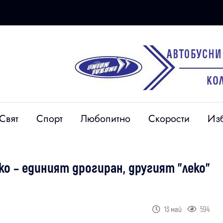
Свят
Спорт
Любопитно
Скорости
Из
о – единият дрогиран, другият "леко"
594
13 май