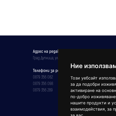
Адрес на редакцията
Град Дупница, ул.''Христо Ботев" 43
Ние използва
Телефони за реклама и абонаменти
0879 356 082
Този уебсайт използв
0879 356 098
за да подобри изживя
0879 356 289
активиране на основн
по-добро изживяване
нашите продукти и ус
взаимодействия
,
за 
за вас
.