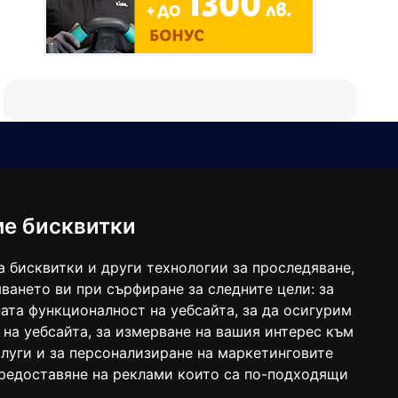
Е-мейл
Следвайте ни:
viaranews@gmail.com
balgarkanews@gmail.com
ме бисквитки
viara_reklama@mail.bg
а бисквитки и други технологии за проследяване,
ването ви при сърфиране за следните цели:
за
ата функционалност на уебсайта
,
за да осигурим
 на уебсайта
,
за измерване на вашия интерес към
луги и за персонализиране на маркетинговите
предоставяне на реклами които са по-подходящи