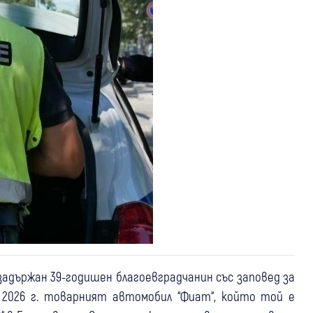
 задържан 39-годишен благоевградчанин със заповед за
ай 2026 г. товарният автомобил “Фиат“, който той е