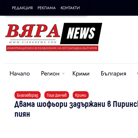
РЕДАКЦИЯ
РЕКЛАМА
КОНТАКТИ
Начало
Регион
Крими
България
Благоевград
Гоце Делчев
Крими
Двама шофьори задържани в Пиринск
пиян