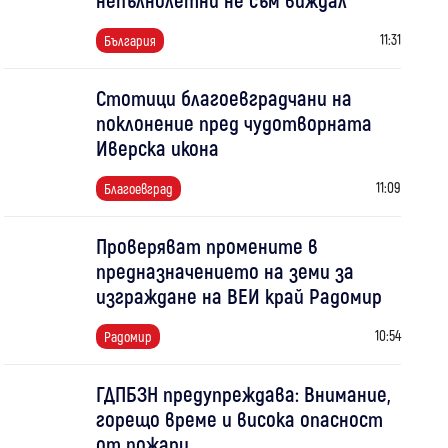
11:31
България
Стотици благоевградчани на
поклонение пред чудотворната
Иверска икона
11:09
Благоевград
Проверяват промените в
предназначението на земи за
изграждане на ВЕИ край Радомир
10:54
Радомир
ГДПБЗН предупреждава: Внимание,
горещо време и висока опасност
от пожари