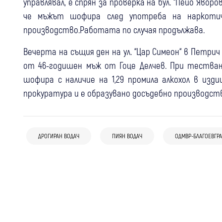
управлявал, е спрян за проверка на бул. “Пейо Явор
че мъжът шофира след употреба на наркотич
производство.Работата по случая продължава.
Вечерта на същия ден на ул. “Цар Симеон“ в Петрич 
от 46-годишен мъж от Гоце Делчев. При тестван
шофира с наличие на 1,29 промила алкохол в изд
прокуратура и е образувано досъдебно производст
07 авг
Благоевград
Крими
07 авг
Перник
Крими
Пиян и без книжка: 67-годишен
ДРОГИРАН ВОДАЧ
ПИЯН ВОДАЧ
ОДМВР-БЛАГОЕВГР
06 авг
Благоевград
Крими
Пиян шофьор от Рударци бе спипан
пострада с мотор край Катунци
Откриха близо 300 грама канабис в
посред нощ с 1,59 промила зад волана
къща в Петричко