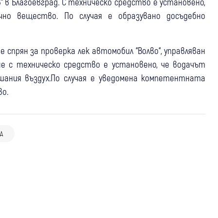
ов“ в Благоевград. С техническо средство е установено,
но вещество. По случая е образувано досъдебно
е спрян за проверка лек автомобил “Волво“, управляван
е с техническо средство е установено, че водачът
ишания въздух.По случая е уведомена компетентната
во.
07 авг
Рила
Крими
06 авг
Разлог
Крими
Хванаха шофьор с 1,61 промила, колата
АД
06 авг
Благоевград
Крими
Задържаха двама мъже в Разлог след
му остана в полицията
Шофьор блъсна 17-годишен младеж в
открит канабис в автомобила им
Благоевградско