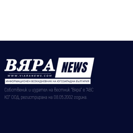
Собственик и издател на вестник "Вяра" е "АВС
КО" ООД, регистрирана на 08.05.2002 година.