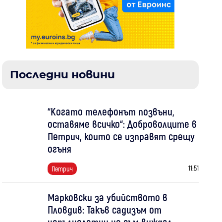
Последни новини
“Когато телефонът позвъни,
оставяме всичко“: Доброволците в
Петрич, които се изправят срещу
огъня
11:51
Петрич
Марковски за убийството в
Пловдив: Такъв садизъм от
непълнолетни не съм виждал