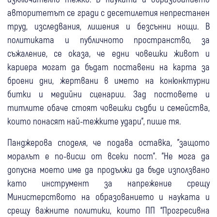
авторитетът се гради с десетилетия непрестанен
труд, изследвания, лишения и безсънни нощи. В
политиката и публичното пространство, за
съжаление, се оказа, че едни човешки живот и
кариера могат да бъдат поставени на карта за
броени дни, жертвани в името на конюнктурни
битки и медийни сценарии. Зад постовете и
титлите обаче стоят човешки съдби и семейства,
които понасят най-тежките удари", пише тя.
Панджерова споделя, че подава оставка, "защото
моралът е по-висш от всеки пост". "Не мога да
допусна моето име да продължи да бъде използвано
като инструмент за напрежение срещу
Министерството на образованието и науката и
срещу важните политики, които ПП “Прогресивна