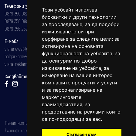
Телефони за реклама и абонаменти
Този уебсайт използва
0879 356 082
бисквитки и други технологии
0879 356 098
за проследяване, за да подобри
0879 356 289
изживяването ви при
сърфиране за следните цели:
за
Е-мейл
активиране на основната
viaranews@gmail.com
функционалност на уебсайта
,
за
balgarkanews@gmail.com
да осигурим по-добро
viara_reklama@mail.bg
изживяване на уебсайта
,
за
измерване на вашия интерес
Следвайте ни:
към нашите продукти и услуги
и за персонализиране на
маркетинговите
взаимодействия
,
за
предоставяне на реклами които
са по-подходящи за вас
.
Печатното издание на вестника е регистрирано в националния
класификатор на печатните издания (Българска национална
Съгласен съм