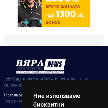
Собственик и издател на вестник "Вяра" е "АВС КО" ООД,
регистрирана на 08.05.2002 година.
Ние използваме
Адрес на редакцията
Град Дупница, ул.''Христо Ботев" 43
бисквитки