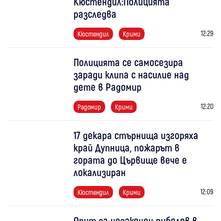
Кюстендил:Полицията
разследва
12:29
Кюстендил
Крими
Полицията се самосезира
заради клипа с насилие над
дете в Радомир
12:20
Радомир
Крими
17 декара стърнища изгоряха
край Дупница, пожарът в
гората до Цървище вече е
локализиран
12:09
Кюстендил
Крими
Опит за незаконен риболов в