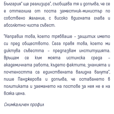
България“ ще реализира", съобщава тя и допълва, че се
е оттеглила от поста заместник-министър по
собствено желание, с високо вдигната глава и
абсолютно чиста съвест.
"Направих това, което трябваше – защитих името
си пред обществото. Сега правя това, което ми
диктува съвестта – предпазвам институцията.
Връщам се към моята истинска среда –
академичната работа, където фактите, знанията и
почтеността са единствената валидна валута",
пише Панджерова и допълва, че оставането в
политиката и заемането на постове за нея не е на
всяка цена.
Снимка:личен профил