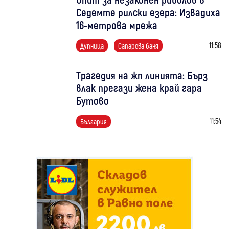
Седемте рилски езера: Извадиха
16-метрова мрежа
11:58
Дупница
Сапарева баня
Трагедия на жп линията: Бърз
влак прегази жена край гара
Бутово
11:54
България