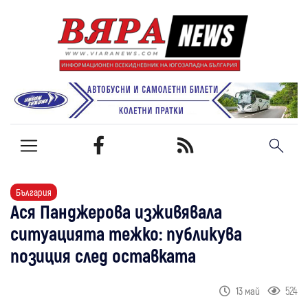
България
Ася Панджерова изживявала
ситуацията тежко: публикува
позиция след оставката
524
13 май