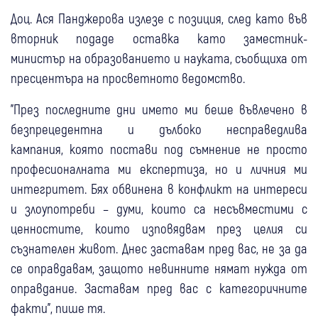
Доц. Ася Панджерова излезе с позиция, след като във
вторник подаде оставка като заместник-
министър на образованието и науката, съобщиха от
пресцентъра на просветното ведомство.
"През последните дни името ми беше въвлечено в
безпрецедентна и дълбоко несправедлива
кампания, която постави под съмнение не просто
професионалната ми експертиза, но и личния ми
интегритет. Бях обвинена в конфликт на интереси
и злоупотреби – думи, които са несъвместими с
ценностите, които изповядвам през целия си
съзнателен живот. Днес заставам пред вас, не за да
се оправдавам, защото невинните нямат нужда от
оправдание. Заставам пред вас с категоричните
факти", пише тя.