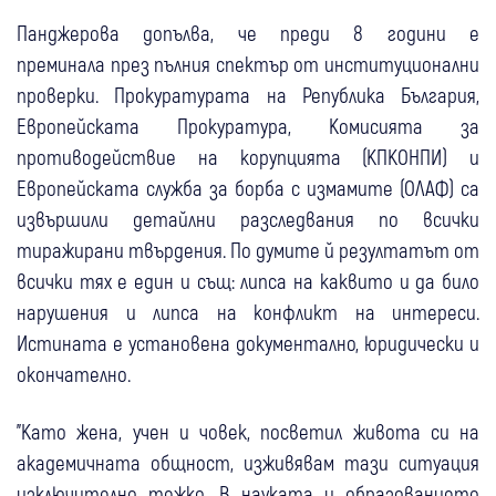
Панджерова допълва, че преди 8 години е
преминала през пълния спектър от институционални
проверки. Прокуратурата на Република България,
Европейската Прокуратура, Комисията за
противодействие на корупцията (КПКОНПИ) и
Европейската служба за борба с измамите (ОЛАФ) са
извършили детайлни разследвания по всички
тиражирани твърдения. По думите й резултатът от
всички тях е един и същ: липса на каквито и да било
нарушения и липса на конфликт на интереси.
Истината е установена документално, юридически и
окончателно.
"Като жена, учен и човек, посветил живота си на
академичната общност, изживявам тази ситуация
изключително тежко. В науката и образованието