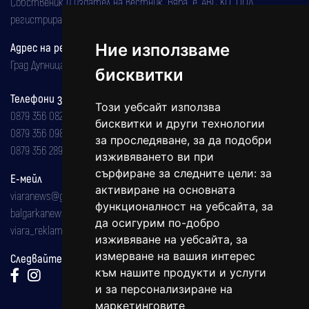
Собственик и издател на вестник "Вяра" е "АВС КО" ООД,
регистрирана на 08.05.2002 година.
Ние използваме
Адрес на редакцията
Град Дупница, ул.''Христо Ботев" 43
бисквитки
Телефони за реклама и абонаменти
Този уебсайт използва
0879 356 082
бисквитки и други технологии
0879 356 098
за проследяване, за да подобри
0879 356 289
изживяването ви при
сърфиране за следните цели:
за
Е-мейл
активиране на основната
viaranews@gmail.com
функционалност на уебсайта
,
за
balgarkanews@gmail.com
да осигурим по-добро
viara_reklama@mail.bg
изживяване на уебсайта
,
за
измерване на вашия интерес
Следвайте ни:
към нашите продукти и услуги
и за персонализиране на
маркетинговите