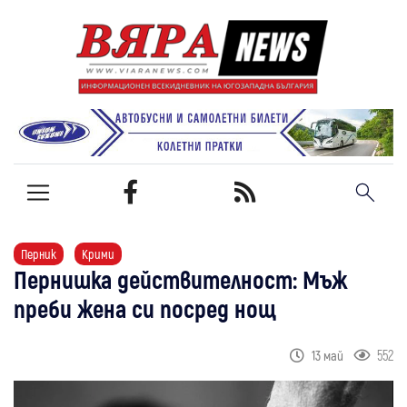
Перник
Крими
Пернишка действителност: Мъж
преби жена си посред нощ
552
13 май