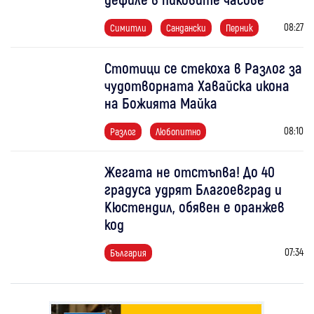
08:27
Симитли
Сандански
Перник
Стотици се стекоха в Разлог за
чудотворната Хавайска икона
на Божията Майка
08:10
Разлог
Любопитно
Жегата не отстъпва! До 40
градуса удрят Благоевград и
Кюстендил, обявен е оранжев
код
07:34
България