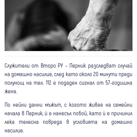
Служители от Второ РУ – Перник разследват случай
на домашно насилие, след като около 20 минути преди
полунощ на тел. 112 е подаден сигнал от 57-годишна
жена.
По нейни данни мъжът, с когото живее на семейни
начала в Перник, ѝ е нанесъл побой, като ѝ е причинил
лека телесна повреда в условията на домашно
насилие.