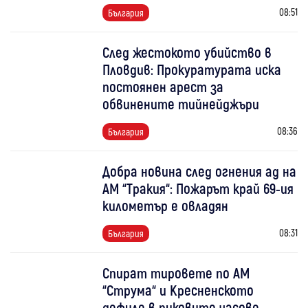
08:51
България
След жестокото убийство в
Пловдив: Прокуратурата иска
постоянен арест за
обвинените тийнейджъри
08:36
България
Добра новина след огнения ад на
АМ “Тракия“: Пожарът край 69-ия
километър е овладян
08:31
България
Спират тировете по АМ
“Струма“ и Кресненското
дефиле в пиковите часове