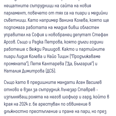
нещатните сътрудници на сайта на новия
парламент, повечето от тях са на пиари и медийни
съветници. Като например Ванина Колева, която ще
подпомага работата на младия бивш областен
управител на София и новобранец депутат Стефан
Арсов. Също и Радка Петрова, която дълги години
работеше с Вежди Рашидов. Както и партийните
пиари Лидия Колева и Найо Тицин (“Продължаваме
промяната”), Петя Кантарева (“Да, България”) и
Наталия Димитрова (ДСБ).
Също като в предишните мандати Асен Василев
отново е взел за сътрудник Лъчезар Ставрев -
изпълняващ ролята на негов шофьор и гард, който в
края на 2024 г. бе арестуван по обвинение в
длъжностно престъпление и пране на пари, но през