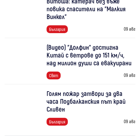
Витоша: катерач без въже
повика спасители на "Малкия
Винкел"
09 авг
България
(Видео) "Долфин" достигна
Китай с ветрове до 151 км/ч,
над милион души са евакуирани
09 авг
Свят
Голям пожар затвори за два
часа Подбалканския път край
Сливен
09 авг
България