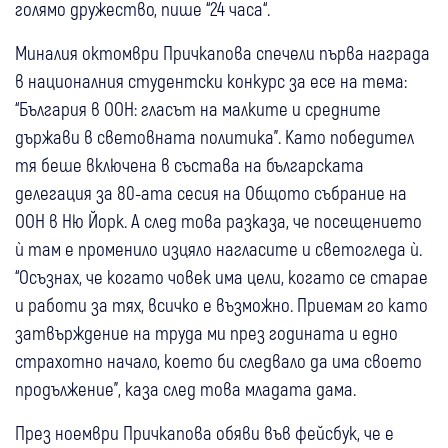
голямо дружество, пише “24 часа“.
Миналия октомври Причкапова спечели първа награда
в националния студентски конкурс за есе на тема:
“България в ООН: гласът на малките и средните
държави в световната политика”. Като победител
тя беше включена в състава на българската
делегация за 80-ата сесия на Общото събрание на
ООН в Ню Йорк. А след това разказа, че посещението
ѝ там е променило изцяло нагласите и светогледа ѝ.
“Осъзнах, че когато човек има цели, когато се старае
и работи за тях, всичко е възможно. Приемам го като
затвърждение на труда ми през годината и едно
страхотно начало, което би следвало да има своето
продължение”, каза след това младата дама.
През ноември Причкапова обяви във фейсбук, че е