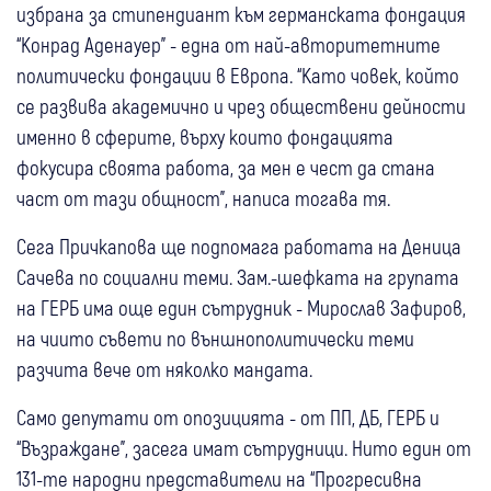
избрана за стипендиант към германската фондация
“Конрад Аденауер” - една от най-авторитетните
политически фондации в Европа. “Като човек, който
се развива академично и чрез обществени дейности
именно в сферите, върху които фондацията
фокусира своята работа, за мен е чест да стана
част от тази общност”, написа тогава тя.
Сега Причкапова ще подпомага работата на Деница
Сачева по социални теми. Зам.-шефката на групата
на ГЕРБ има още един сътрудник - Мирослав Зафиров,
на чиито съвети по външнополитически теми
разчита вече от няколко мандата.
Само депутати от опозицията - от ПП, ДБ, ГЕРБ и
“Възраждане”, засега имат сътрудници. Нито един от
131-те народни представители на “Прогресивна