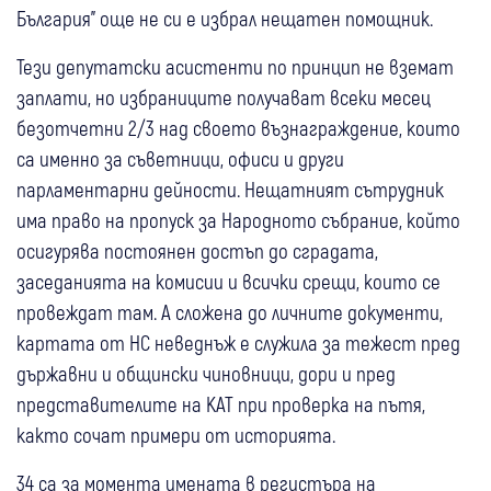
България” още не си е избрал нещатен помощник.
Тези депутатски асистенти по принцип не вземат
заплати, но избраниците получават всеки месец
безотчетни 2/3 над своето възнаграждение, които
са именно за съветници, офиси и други
парламентарни дейности. Нещатният сътрудник
има право на пропуск за Народното събрание, който
осигурява постоянен достъп до сградата,
заседанията на комисии и всички срещи, които се
провеждат там. А сложена до личните документи,
картата от НС неведнъж е служила за тежест пред
държавни и общински чиновници, дори и пред
представителите на КАТ при проверка на пътя,
както сочат примери от историята.
34 са за момента имената в регистъра на