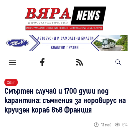
Свят
Смъртен случай и 1700 души под
карантина: съмнения за норовирус на
круизен кораб във Франция
614
13 май