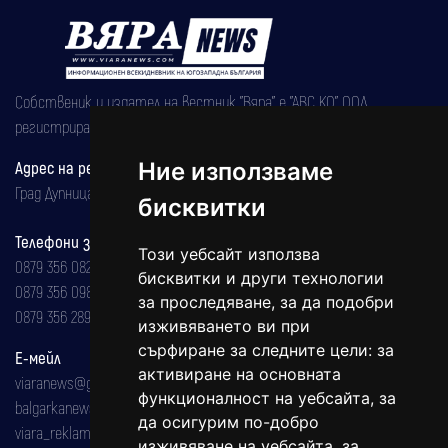
Собственик и издател на вестник "Вяра" е "АВС КО" ООД,
регистрирана на 08.05.2002 година.
Адрес на редакцията
Ние използваме
Град Дупница, ул.''Христо Ботев" 43
бисквитки
Телефони за реклама и абонаменти
Този уебсайт използва
0879 356 082
бисквитки и други технологии
0879 356 098
за проследяване, за да подобри
0879 356 289
изживяването ви при
сърфиране за следните цели:
за
Е-мейл
активиране на основната
viaranews@gmail.com
функционалност на уебсайта
,
за
balgarkanews@gmail.com
да осигурим по-добро
viara_reklama@mail.bg
изживяване на уебсайта
,
за