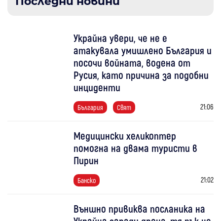
Последни новини
Украйна увери, че не е
атакувала умишлено България и
посочи войната, водена от
Русия, като причина за подобни
инциденти
21:06
България
Свят
Медицински хеликоптер
помогна на двама туристи в
Пирин
21:02
Банско
Външно привиква посланика на
Украйна заради дрона, тя пък не