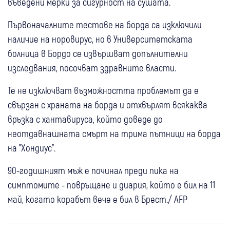
въведени мерки за сигурност на сушата.
Първоначалните тестове на борда са изключили
наличие на норовирус, но в Университетската
болница в Бордо се извършват допълнителни
изследвания, посочват здравните власти.
Те не изключват възможността проблемът да е
свързан с храната на борда и отхвърлят всякаква
връзка с хантавируса, който доведе до
неотдавнашната смърт на трима пътници на борда
на "Хондиус".
90-годишният мъж е починал преди пика на
симптомите - повръщане и диария, който е бил на 11
май, когато корабът вече е бил в Брест./ AFP
13 май
Свят
28 юли
България