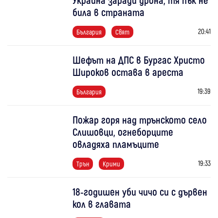
била в страната
20:41
България
Свят
Шефът на ДПС в Бургас Христо
Широков остава в ареста
19:39
България
Пожар горя над трънското село
Слишовци, огнеборците
овладяха пламъците
19:33
Трън
Крими
18-годишен уби чичо си с дървен
кол в главата