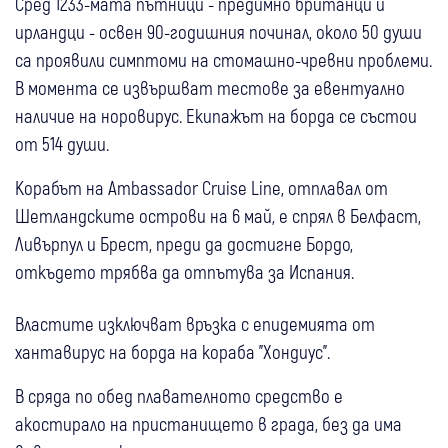
Сред 1233-мата пътници - предимно британци и
ирландци - освен 90-годишния починал, около 50 души
са проявили симптоми на стомашно-чревни проблеми.
В момента се извършват тестове за евентуално
наличие на норовирус. Екипажът на борда се състои
от 514 души.
Корабът на Ambassador Cruise Line, отплавал от
Шетландските острови на 6 май, е спрял в Белфаст,
Ливърпул и Брест, преди да достигне Бордо,
откъдето трябва да отпътува за Испания.
Властите изключват връзка с епидемията от
хантавирус на борда на кораба "Хондиус".
В сряда по обед плавателното средство е
акостирало на пристанището в града, без да има