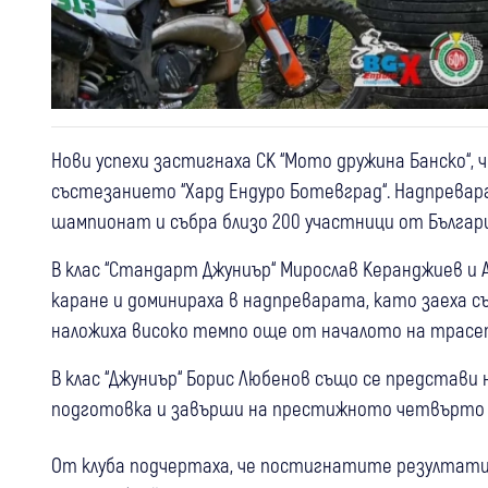
Нови успехи застигнаха СК “Мото дружина Банско“,
състезанието “Хард Ендуро Ботевград“. Надпрева
шампионат и събра близо 200 участници от Българи
В клас “Стандарт Джуниър“ Мирослав Керанджиев и
каране и доминираха в надпреварата, като заеха
наложиха високо темпо още от началото на трасет
В клас “Джуниър“ Борис Любенов също се представи
подготовка и завърши на престижното четвърто м
От клуба подчертаха, че постигнатите резултати 