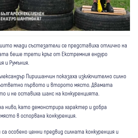
 чиито млади състезатели се представиха отлично на
рата беше трети кръг от Екстремния ендуро
я и Румъния.
 Александър Пиришанчин показаха изключително силно
 съответно първото и второто място. Двамата
о и не оставиха шанс на конкуренцията.
 на ниво, като демонстрира характер и добра
ясто в оспорвана конкуренция.
са особено ценни предвид силната конкуренция и