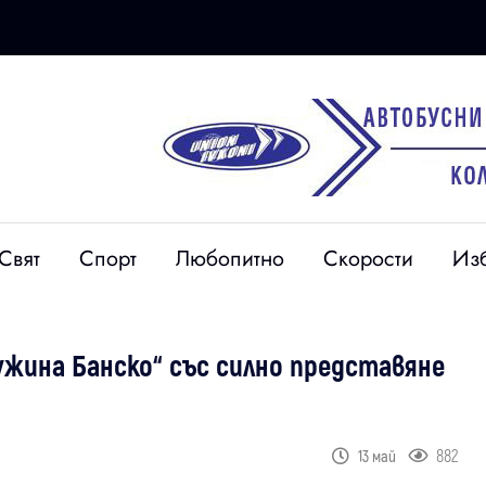
Свят
Спорт
Любопитно
Скорости
Из
жина Банско“ със силно представяне
882
13 май