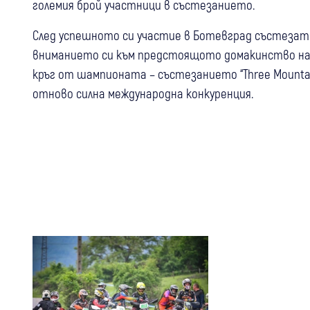
големия брой участници в състезанието.
След успешното си участие в Ботевград състезат
вниманието си към предстоящото домакинство на кл
кръг от шампионата – състезанието “Three Mountain
отново силна международна конкуренция.