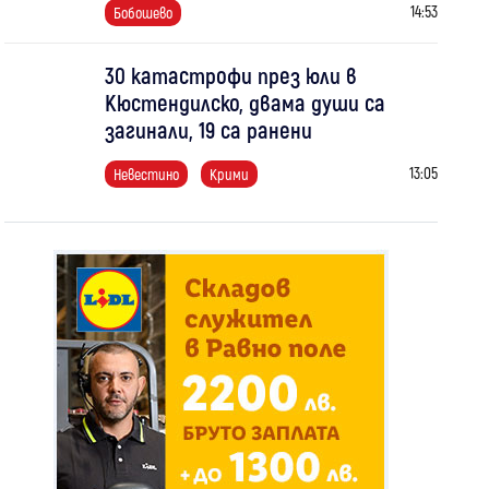
14:53
Бобошево
30 катастрофи през юли в
Кюстендилско, двама души са
загинали, 19 са ранени
13:05
Невестино
Крими