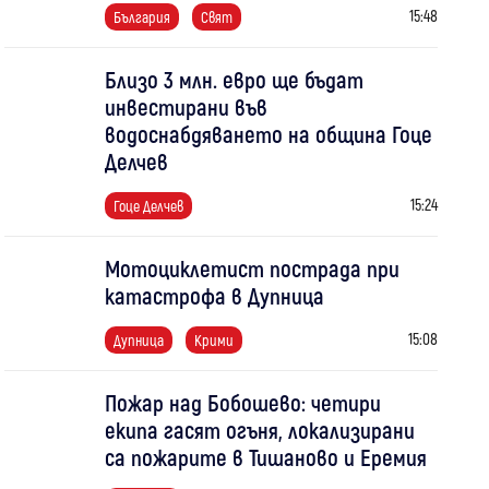
15:48
България
Свят
Близо 3 млн. евро ще бъдат
инвестирани във
водоснабдяването на община Гоце
Делчев
15:24
Гоце Делчев
Мотоциклетист пострада при
катастрофа в Дупница
15:08
Дупница
Крими
Пожар над Бобошево: четири
екипа гасят огъня, локализирани
са пожарите в Тишаново и Еремия