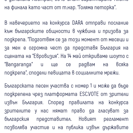
на финала като част от т.нар. “Голяма петорка“.
В навечерието на конкурса DARA отправи послание
към българските общности в чужбина и призова за
подкрепа. “Подготвям се за този момент от месеци и
за мен е огромна чест да представя България на
сцената на “Евровизия“. На 14 май откриваме шоуто с
“Bangaranga“ и ще се радвам на всяка
подкрепа“, сподели певицата в социалните мрежи.
Българската песен участва с номер 1 и може да бъде
подкрепена чрез платформата ESC.VOTE от зрители
извън България. Според правилата на конкурса
зрителите у нас нямат право да гласуват за
българския представител. Новият регламент
позволява участие и на публика извън държавите