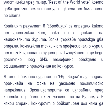
участнички чрез т.нар. “Rest of the World vote“, което
дава допълнителен шанс за подкрепа от българите
по света.
Крайният резултат в “Евровизия“ се определя както
от зрителския вот, така и от оценките на
националните журита. Всяка държава присъжда два
отделни комплекта точки – от професионално жури и
от телевизионната аудитория. Гласуването ще бъде
достъпно чрез SMS, телефонно обаждане и
официалното приложение на конкурса.
70-ото юбилейно издание на “Евровизия“ тази година
преминава на фона на засилено политическо
напрежение. Организаторите са изправени пред
критики и дебати около участието на Израел, а в
някои страни конкурсът е бойкотиран или няма да