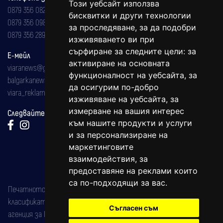
Този уебсайт използва
0879 356 082
бисквитки и други технологии
0879 356 098
за проследяване, за да подобри
0879 356 289
изживяването ви при
сърфиране за следните цели:
за
Е-мейл
активиране на основната
viaranews@gmail.com
функционалност на уебсайта
,
за
balgarkanews@gmail.com
да осигурим по-добро
viara_reklama@mail.bg
изживяване на уебсайта
,
за
измерване на вашия интерес
Следвайте ни:
към нашите продукти и услуги
и за персонализиране на
маркетинговите
взаимодействия
,
за
предоставяне на реклами които
са по-подходящи за вас
.
Печатното издание на вестника е регистрирано в националния
класификатор на печатните издания (Българска национална
Съгласен съм
агенция за ISSN) под номер: ISSN 1312-4722.