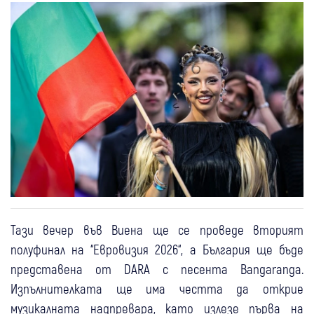
Тази вечер във Виена ще се проведе вторият
полуфинал на “Евровизия 2026“, а България ще бъде
представена от DARA с песента Bangaranga.
Изпълнителката ще има честта да открие
музикалната надпревара, като излезе първа на