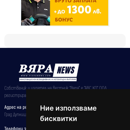
Собственик и издател на вестник "Вяра" е "АВС КО" ООД,
регистрирана на 08.05.2002 година.
Ние използваме
Адрес на редакцията
Град Дупница, ул.''Христо Ботев" 43
бисквитки
Телефони за реклама и абонаменти