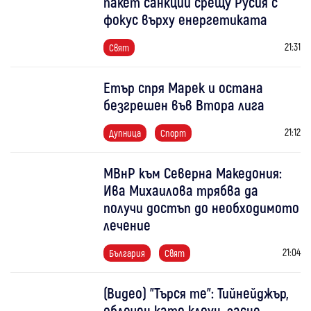
пакет санкции срещу Русия с
фокус върху енергетиката
21:31
Свят
Етър спря Марек и остана
безгрешен във Втора лига
21:12
Дупница
Спорт
МВнР към Северна Македония:
Ива Михаилова трябва да
получи достъп до необходимото
лечение
21:04
България
Свят
(Видео) "Търся те": Тийнейджър,
облечен като клоун, засне