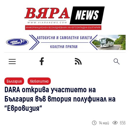
България
Любопитно
DARA открива участието на
България във втория полуфинал на
“Евровизия“
656
14 май