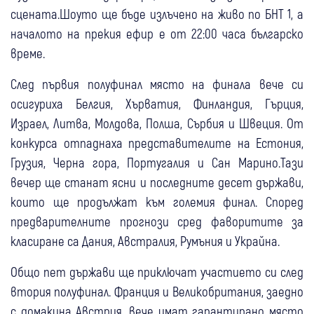
сцената.Шоуто ще бъде излъчено на живо по БНТ 1, а
началото на прекия ефир е от 22:00 часа българско
време.
След първия полуфинал място на финала вече си
осигуриха Белгия, Хърватия, Финландия, Гърция,
Израел, Литва, Молдова, Полша, Сърбия и Швеция. От
конкурса отпаднаха представителите на Естония,
Грузия, Черна гора, Португалия и Сан Марино.Тази
вечер ще станат ясни и последните десет държави,
които ще продължат към големия финал. Според
предварителните прогнози сред фаворитите за
класиране са Дания, Австралия, Румъния и Украйна.
Общо пет държави ще приключат участието си след
втория полуфинал. Франция и Великобритания, заедно
с домакина Австрия, вече имат гарантирано място