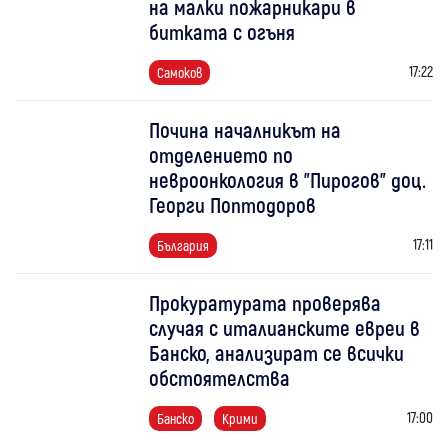
на малки пожарникари в
битката с огъня
17:22
Самоков
Почина началникът на
отделението по
невроонкология в "Пирогов" доц.
Георги Поптодоров
17:11
България
Прокуратурата проверява
случая с италианските евреи в
Банско, анализират се всички
обстоятелства
17:00
Банско
Крими