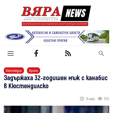
Кюстендил
Крими
Задържаха 32-годишен мъж с канабис
в Кюстендилско
653
14 май