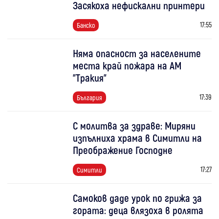
Засякоха нефискални принтери
17:55
Банско
Няма опасност за населените
места край пожара на АМ
"Тракия"
17:39
България
С молитва за здраве: Миряни
изпълниха храма в Симитли на
Преображение Господне
17:27
Симитли
Самоков даде урок по грижа за
гората: деца влязоха в ролята