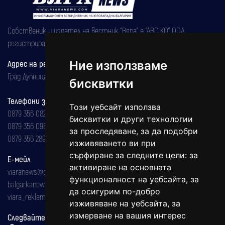
Собственик и издател на вестник "Вяра" е "АВС КО" ООД,
регистрирана на 08.05.2002 година.
Ние използваме
Адрес на редакцията
Град Дупница, ул.''Христо Ботев" 43
бисквитки
Телефони за реклама и абонаменти
Този уебсайт използва
0879 356 082
бисквитки и други технологии
0879 356 098
за проследяване, за да подобри
0879 356 289
изживяването ви при
сърфиране за следните цели:
за
Е-мейл
активиране на основната
viaranews@gmail.com
функционалност на уебсайта
,
за
balgarkanews@gmail.com
да осигурим по-добро
viara_reklama@mail.bg
изживяване на уебсайта
,
за
измерване на вашия интерес
Следвайте ни: