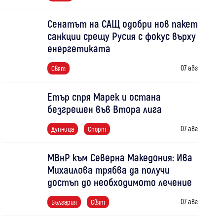
Сенатът на САЩ одобри нов пакет
санкции срещу Русия с фокус върху
енергетиката
07 авг
Свят
Етър спря Марек и остана
безгрешен във Втора лига
07 авг
Дупница
Спорт
МВнР към Северна Македония: Ива
Михаилова трябва да получи
достъп до необходимото лечение
07 авг
България
Свят