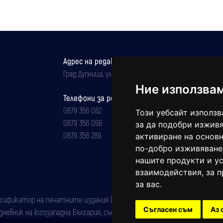
Адрес на редакцията
Град Дупница, ул.''Христо Ботев" 43
Ние използва
Телефони за реклама и абонаменти
0879 356 082
Този уебсайт използв
0879 356 098
за да подобри изживя
0879 356 289
активиране на основн
по-добро изживяване
нашите продукти и ус
взаимодействия
,
за 
за вас
.
фикатор на печатните издания (Българска национална агенция за ISSN)
Съгласен съм
Аз 
евник на югозападна България, със свидетелство за марка рег. номер: 