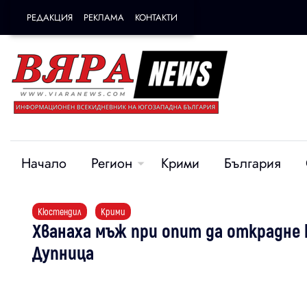
РЕДАКЦИЯ
РЕКЛАМА
КОНТАКТИ
Начало
Регион
Крими
България
Кюстендил
Крими
Хванаха мъж при опит да открадне 
Дупница