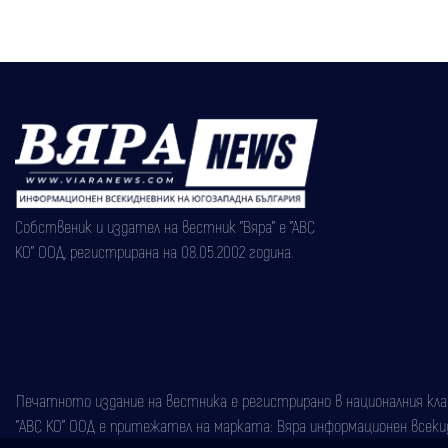
Собственик и издател на вестник "Вяра" е "АВС
КО" ООД, регистрирана на 08.05.2002 година.
Печатното издание на вестника е регистрирано в националния класи
"АВС КО" ООД е притежател на марката: Вяра информационен всекидн