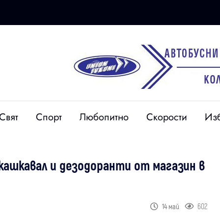
Свят
Спорт
Любопитно
Скорости
Из
кашкавал и дезодоранти от магазин в
602
14 май