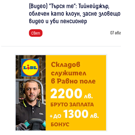
(Видео) "Търся те": Тийнейджър,
облечен като клоун, засне зловещо
видео и уби пенсионер
07 авг
Свят