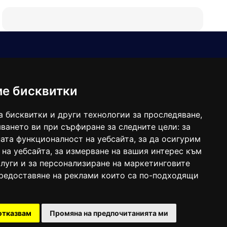
Е-мейл
Следвайте ни:
viaranews@gmail.com
balgarkanews@gmail.com
ме бисквитки
viara_reklama@mail.bg
а бисквитки и други технологии за проследяване,
ването ви при сърфиране за следните цели:
за
ата функционалност на уебсайта
,
за да осигурим
 на уебсайта
,
за измерване на вашия интерес към
луги и за персонализиране на маркетинговите
предоставяне на реклами които са по-подходящи
 под номер: ISSN 1312-4722.
отказвам
Промяна на предпочитанията ми
47857/11.05.2004 година.