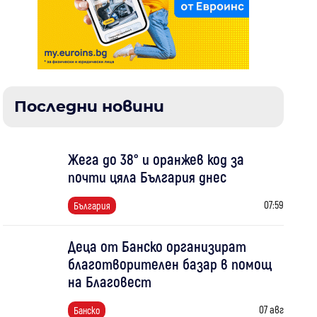
Последни новини
Жега до 38° и оранжев код за
почти цяла България днес
07:59
България
Деца от Банско организират
благотворителен базар в помощ
на Благовест
07 авг
Банско