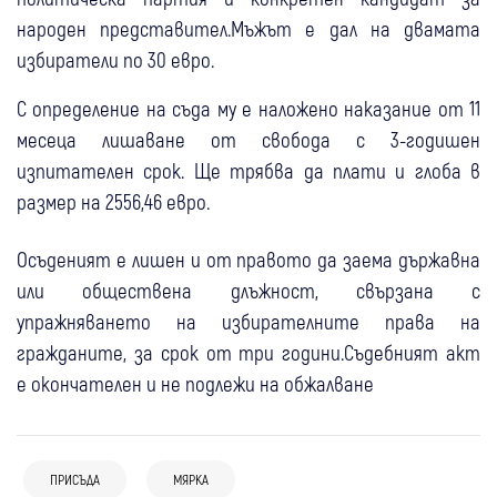
народен представител.Мъжът е дал на двамата
избиратели по 30 евро.
С определение на съда му е наложено наказание от 11
месеца лишаване от свобода с 3-годишен
изпитателен срок. Ще трябва да плати и глоба в
размер на 2556,46 евро.
Осъденият е лишен и от правото да заема държавна
или обществена длъжност, свързана с
упражняването на избирателните права на
гражданите, за срок от три години.Съдебният акт
е окончателен и не подлежи на обжалване
ПРИСЪДА
МЯРКА
16 юли
България
16 юли
Свят