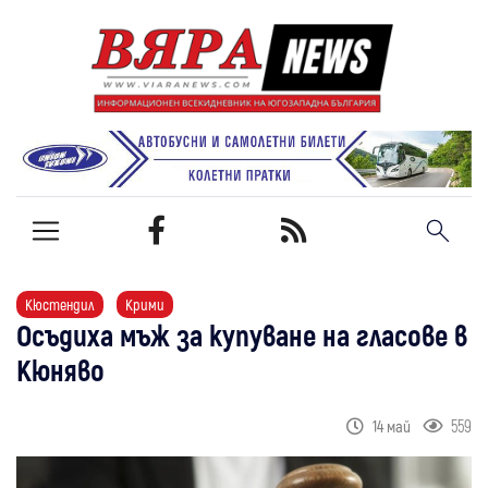
Кюстендил
Крими
Осъдиха мъж за купуване на гласове в
Кюняво
559
14 май