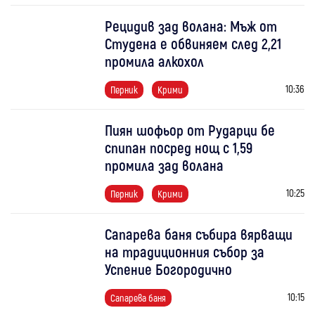
Рецидив зад волана: Мъж от
Студена е обвиняем след 2,21
промила алкохол
10:36
Перник
Крими
Пиян шофьор от Рударци бе
спипан посред нощ с 1,59
промила зад волана
10:25
Перник
Крими
Сапарева баня събира вярващи
на традиционния събор за
Успение Богородично
10:15
Сапарева баня