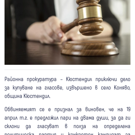
Районна прокуратура – Кюстендил приключи дело
за купуване на гласове, извършено в село Коняво,
община Кюстендил.
Обвиняемият се е признал за виновен, че на 19
април т.г. е предложил пари на двама души, за да ги
склони да гласуват в полза на определена
политическа партия и конкретен кандидат за