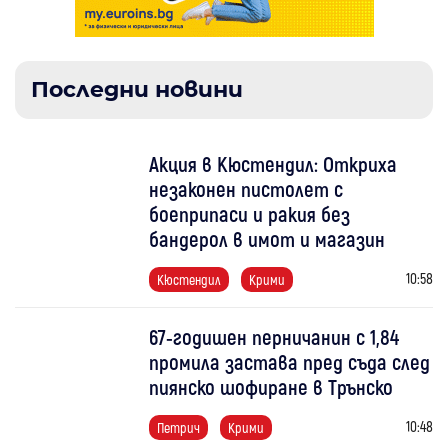
Последни новини
Акция в Кюстендил: Откриха
незаконен пистолет с
боеприпаси и ракия без
бандерол в имот и магазин
10:58
Кюстендил
Крими
67-годишен перничанин с 1,84
промила застава пред съда след
пиянско шофиране в Трънско
10:48
Петрич
Крими