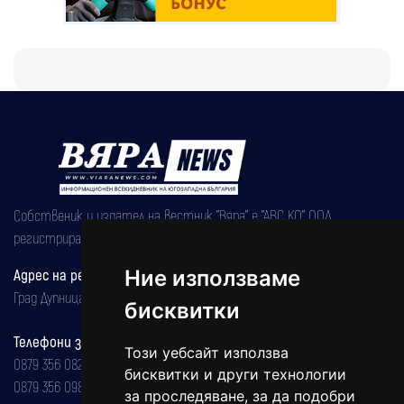
Собственик и издател на вестник "Вяра" е "АВС КО" ООД,
регистрирана на 08.05.2002 година.
Ние използваме
Адрес на редакцията
Град Дупница, ул.''Христо Ботев" 43
бисквитки
Телефони за реклама и абонаменти
Този уебсайт използва
0879 356 082
бисквитки и други технологии
0879 356 098
за проследяване, за да подобри