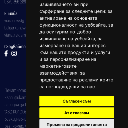
0879 356 289
изживяването ви при
сърфиране за следните цели:
за
Е-мейл
активиране на основната
viaranews@gmail.com
функционалност на уебсайта
,
за
balgarkanews@gmail.com
да осигурим по-добро
viara_reklama@mail.bg
изживяване на уебсайта
,
за
измерване на вашия интерес
Следвайте ни:
към нашите продукти и услуги
и за персонализиране на
маркетинговите
взаимодействия
,
за
предоставяне на реклами които
са по-подходящи за вас
.
Печатното издание на вестника е регистрирано в националния
класификатор на печатните издания (Българска национална
Съгласен съм
агенция за ISSN) под номер: ISSN 1312-4722.
"АВС КО" ООД е притежател на марката: Вяра информационен
Аз отказвам
всекидневник на югозападна България, със свидетелство за марка
Промяна на предпочитанията
рег. номер: 47857/11.05.2004 година.