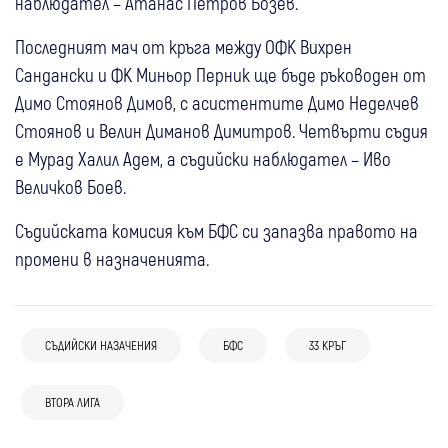
наблюдател – Атанас Петров Бозев.
Последният мач от кръга между ОФК Вихрен
Сандански и ФК Миньор Перник ще бъде ръководен от
Димо Стоянов Димов, с асистентите Димо Неделчев
Стоянов и Велин Диманов Димитров. Четвърти съдия
е Мурад Халил Адем, а съдийски наблюдател – Иво
Величков Боев.
Съдийската комисия към БФС си запазва правото на
промени в назначенията.
СЪДИЙСКИ НАЗАЧЕНИЯ
БФС
33 КРЪГ
08 авг
Дупница
Спорт
07 авг
Дупница
Спорт
Кючуков: Ние сме си виновни, но за втори
03 авг
Сандански
ВТОРА ЛИГА
Ихтиман
Спорт
04 авг
Благоевград
Спорт
Етър спря Марек и остана безгрешен във
пореден мач ни ощетяват
02 авг
Самоков
Спорт
Вихрен спечели зрелищен мач срещу
Дубълът на ЦСКА разгроми Пирин с 3:0 в
Втора лига