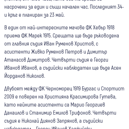
насрочени за един и същи начален час. Последният 34-
и кръг е планиран за 23 май.
В един от най-интересните мачове ФК Хебър 1918
приема ФК Марек 1915. Срещата ще бъде ръководена
от главния съдия Иван Руменов Христов, с
асистенти Живко Руменов Петров и Димитър
Атанасов Димитров. Четвърти съдия е Георги
Иванов Иванов, а съдийски наблюдател ще бъде Асен
Йорданов Николов.
Двубоят между ФК Черноморец 1919 Бургас и Спортист
2009 е поверен на Християна Красимирова Гутева,
като нейните асистенти са Марио Георгиев
Данаилов и Станимир Емилов Трифонов. Четвърти
съдия е Николай Диянов Запрянов, а съдийски
наблюдател – Георги Иванов Хаджийски.