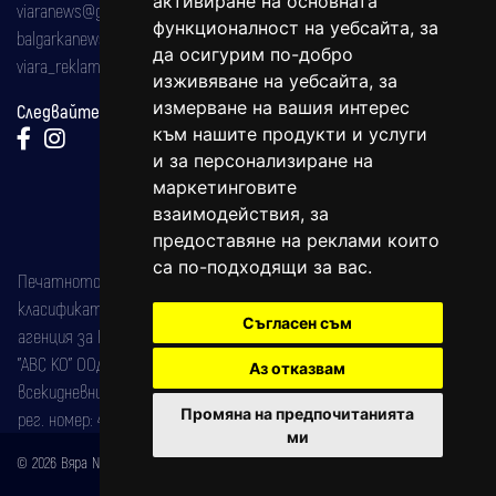
активиране на основната
viaranews@gmail.com
функционалност на уебсайта
,
за
balgarkanews@gmail.com
да осигурим по-добро
viara_reklama@mail.bg
изживяване на уебсайта
,
за
измерване на вашия интерес
Следвайте ни:
към нашите продукти и услуги
и за персонализиране на
маркетинговите
взаимодействия
,
за
предоставяне на реклами които
са по-подходящи за вас
.
Печатното издание на вестника е регистрирано в националния
класификатор на печатните издания (Българска национална
Съгласен съм
агенция за ISSN) под номер: ISSN 1312-4722.
"АВС КО" ООД е притежател на марката: Вяра информационен
Аз отказвам
всекидневник на югозападна България, със свидетелство за марка
Промяна на предпочитанията
рег. номер: 47857/11.05.2004 година.
ми
© 2026 Вяра News Всички права запазени!
Created by
DREAMmedia Creative Studio