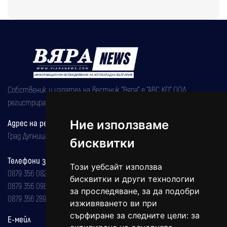
Собственик и издател на вестник "Вяра" е "АВС КО" ООД,
регистрирана на 08.05.2002 година.
Ние използваме
Адрес на редакцията
Град Дупница, ул.''Христо Ботев" 43
бисквитки
Телефони за реклама и абонаменти
Този уебсайт използва
0879 356 082
бисквитки и други технологии
0879 356 098
за проследяване, за да подобри
0879 356 289
изживяването ви при
сърфиране за следните цели:
за
Е-мейл