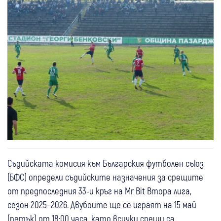
Съдийската комисия към Българския футболен съюз
(БФС) определи съдийските назначения за срещите
от предпоследния 33-и кръг на Mr Bit Втора лига,
сезон 2025–2026. Двубоите ще се играят на 15 май
(петък) от 18:00 часа, като всички срещи са