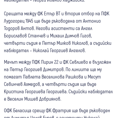
Срещата между ФК Етър ВТ и втория отбор на ПФК
Лудогорец 1945 ще бъде ръководена от Антонио
Тодоров Антов. Негови асистенти са Ангел
Бориславов Станчев и Михаил Димчов Гигов,
четвърти съдия е Петър Милков Николов, а съдийски
наблюдател – Николай Георгиев Ангелов.
Мачът между ПФК Пирин 22 и ФК Севлиево е възложен
на Петър Георгиев Димитров. По линиите ще му
помагат Павлета Веселинова Рашкова и Месут
Севинчев Ахмедов, а четвърти съдия ще бъде
Кристина Георгиева Георгиева. Съдийски наблюдател
е Веселин Мишев Добриянов.
ОФК Беласица срещу ФК Фратрия ще бъде ръководен
от Димитър Цолов Буров, с асистенти Николай