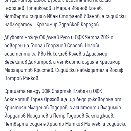
Георгиев Попниколов и Марин Иванов Бонев.
Четвърти съдия е Иван Стефанов Иванов, а съдийски
наблюдател – Красимир Здравков Керезов.
Двубоят между ФК Дунав Русе и ОФК Янтра 2019 е
поверен на Георги Георгиев Спасов. Негови
асистенти са Иво Николаев Колев и Драгомир
Веселинов Димитров, а четвърти съдия е Красимир
Маргаритов Кръстев. Съдийски наблюдател е Йосиф
Петров Ронков.
Срещата между ОФК Спартак Плевен и ОФК
Локомотив Горна Оряховица ще бъде ръководена от
Кристиян Младенов Тодоров, с асистенти Владимир
Йорданов Йорданов и Петр Тодоров Балтаджиев.
Четвърти съдия е Христо Митков Минчев, а съдийски