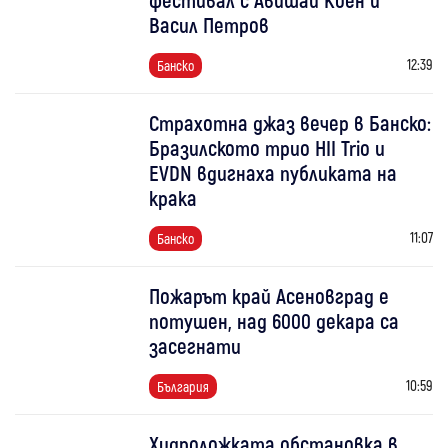
Васил Петров
12:39
Банско
Страхотна джаз вечер в Банско:
Бразилското трио HII Trio и
EVDN вдигнаха публиката на
крака
11:07
Банско
Пожарът край Асеновград е
потушен, над 6000 декара са
засегнати
10:59
България
Хидроложката обстановка в