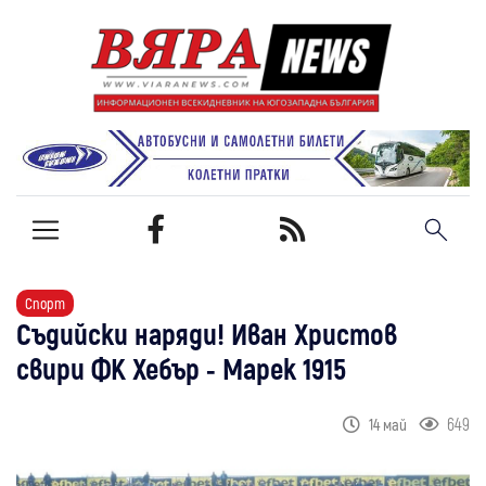
Спорт
Съдийски наряди! Иван Христов
свири ФК Хебър - Марек 1915
649
14 май