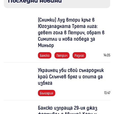
Последни новини
(Снимки) Луд втори кръг в
Югозападната Трета лига:
девет гола в Петрич, обрат в
Симитли и нова победа за
Миньор
14:05
Банско
Петрич
Разлог
Украинец уби свой сънародник
край Слънчев бряг и опита да
избяга
13:47
България
Банско изпраща 29-ия джаз
фестивал с Авишай Коен и