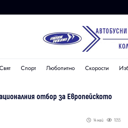
Свят
Спорт
Любопитно
Скорости
Из
националния отбор за Европейското
1055
14 май