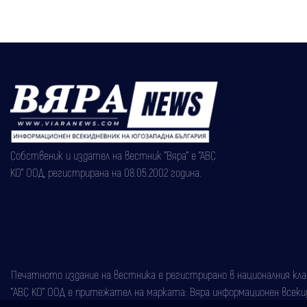
Собственик и издател на вестник "Вяра" е "АВС
КО" ООД, регистрирана на 08.05.2002 година.
Печатното издание на вестника е регистрирано в националния класи
"АВС КО" ООД е притежател на марката: Вяра информационен всекидн