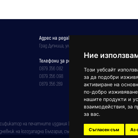
Адрес на редакцията
Град Дупница, ул.''Христо Ботев" 43
Ние използва
Телефони за реклама и абонаменти
0879 356 082
Този уебсайт използв
0879 356 098
за да подобри изживя
0879 356 289
активиране на основн
по-добро изживяване
нашите продукти и ус
взаимодействия
,
за 
за вас
.
фикатор на печатните издания (Българска национална агенция за ISSN)
Съгласен съм
Аз 
евник на югозападна България, със свидетелство за марка рег. номер: 