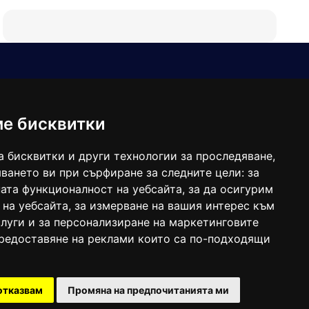
Е-мейл
Следвайте ни:
viaranews@gmail.com
balgarkanews@gmail.com
ме бисквитки
viara_reklama@mail.bg
а бисквитки и други технологии за проследяване,
ването ви при сърфиране за следните цели:
за
ата функционалност на уебсайта
,
за да осигурим
 на уебсайта
,
за измерване на вашия интерес към
луги и за персонализиране на маркетинговите
предоставяне на реклами които са по-подходящи
 под номер: ISSN 1312-4722.
отказвам
Промяна на предпочитанията ми
47857/11.05.2004 година.