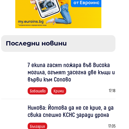
Последни новини
7 екипа гасят пожара във Висока
могила, огънят засегна две къщи и
върви към Сопово
17:18
Бобошево
Крими
Нинова: Йотова да не се крие, а да
свика спешно КСНС заради дрона
17:05
България