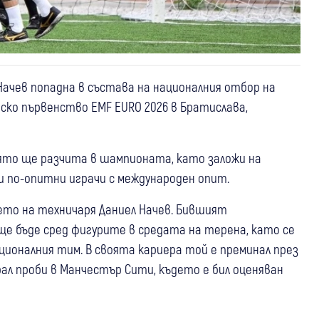
Начев попадна в състава на националния отбор на
ко първенство EMF EURO 2026 в Братислава,
оято ще разчита в шампионата, като заложи на
 по-опитни играчи с международен опит.
ето на техничаря Даниел Начев. Бившият
 ще бъде сред фигурите в средата на терена, като се
ционалния тим. В своята кариера той е преминал през
ал проби в Манчестър Сити, където е бил оценяван