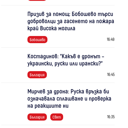
Призив за помощ: Бобошево търси
доброволци за гасенето на пожара
край Висока могила
16:49
Бобошево
Костадинов: “Какъв е дронът –
украински, руски или ирански?“
16:45
България
Мирчев за дрона: Руска връзка би
означавала сплашване и проверка
на реакциите ни
16:35
България
Свят