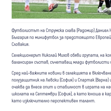
Футболистът на Струмска слава (Радомир) Даниел 
България по минифутбол за предстоящото Европейс
Словакия.
Селекционерът Николай Михов обяви групата, на к
балансиран състав, съчетаващ млади футболисти и
Сред най-важните новини в селекцията е включван
полузащитник на Левски (София) и Спартак (Варна)
очаква да внесе опит и стабилност в играта на на
школата на Септември (София), а като юноша е кар
като изключително перспективен талант.