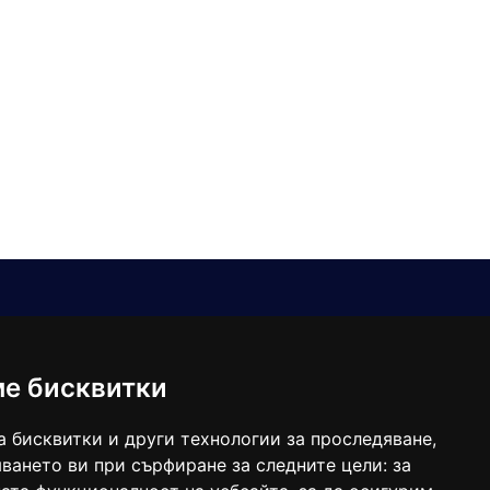
Е-мейл
Следвайте ни:
viaranews@gmail.com
balgarkanews@gmail.com
ме бисквитки
viara_reklama@mail.bg
а бисквитки и други технологии за проследяване,
ването ви при сърфиране за следните цели:
за