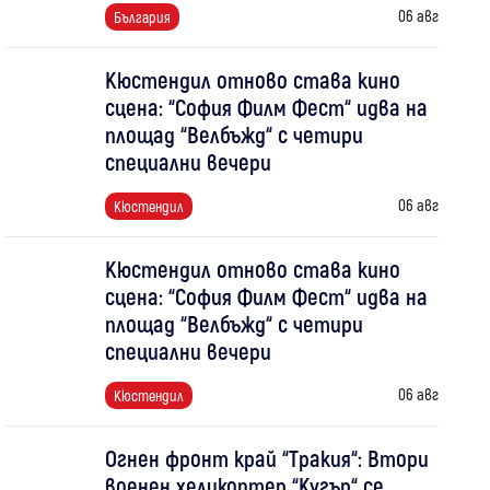
06 авг
България
Кюстендил отново става кино
сцена: “София Филм Фест“ идва на
площад “Велбъжд“ с четири
специални вечери
06 авг
Кюстендил
Кюстендил отново става кино
сцена: “София Филм Фест“ идва на
площад “Велбъжд“ с четири
специални вечери
06 авг
Кюстендил
Огнен фронт край “Тракия“: Втори
военен хеликоптер “Кугър“ се