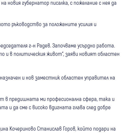
на новия губернатор писалка, с пожелание с нея да
ното ръководство за положените усилия и
едседателя г-н Радев. Започваме усърдно работа.
то и в политическия живот“, заяви новият областен
е назначен и нов заместник областен управител на
ист в предишната ми професионална сфера, така и
та и да сме с високо вдигната глава след добре
на Кочериново Станислав Горов, който подари на