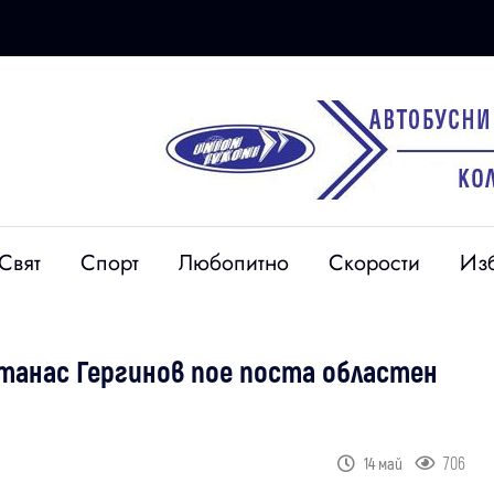
Свят
Спорт
Любопитно
Скорости
Из
Атанас Гергинов пое поста областен
706
14 май