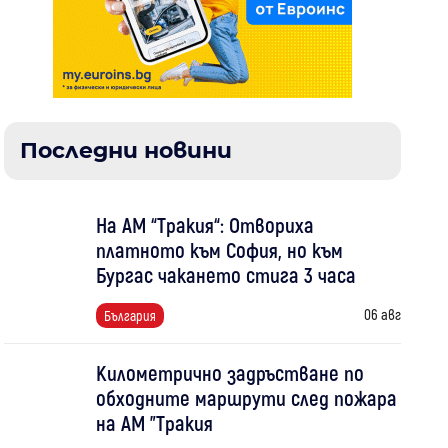
Последни новини
На АМ “Тракия“: Отвориха
платното към София, но към
Бургас чакането стига 3 часа
06 авг
България
Километрично задръстване по
обходните маршрути след пожара
на АМ "Тракия