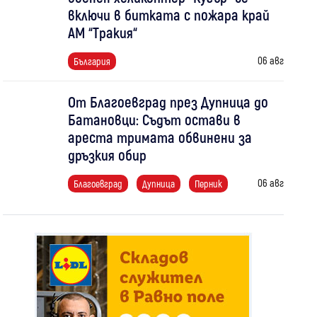
включи в битката с пожара край
АМ “Тракия“
06 авг
България
От Благоевград през Дупница до
Батановци: Съдът остави в
ареста тримата обвинени за
дръзкия обир
06 авг
Благоевград
Дупница
Перник