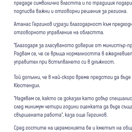
предаде символично властта и по традиция подари 
подписва важни и отговорни решения за региона.
Атанас Гергинов изрази благодарност към предход
отговорното управление на областта.
“Благодаря за гласуваното доверие от министър-пр
Радвам се, че се връща нормалността в ежедневие
управител при встъпването си в длъжност.
Той допълни, че в най-скоро време предстои да бъд
Кюстендил.
“Надявам се, както се доказах като добър специал
след минимум четири години оценката да бъде съща
свършената работа“, каза още Гергинов.
Сред гостите на церемонията бе и кметът на общи