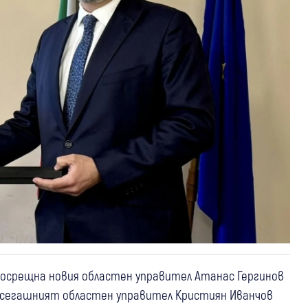
осрещна новия областен управител Атанас Гергинов
Досегашният областен управител Кристиян Иванчов