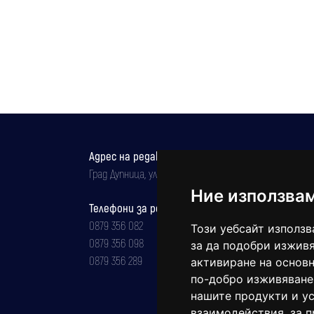
Адрес на редакцията
Град Дупница, ул.''Христо Ботев" 43
Ние използва
Телефони за реклама и абонаменти
0879 356 082
Този уебсайт използв
0879 356 098
за да подобри изживя
0879 356 289
активиране на основн
по-добро изживяване
нашите продукти и ус
взаимодействия
,
за 