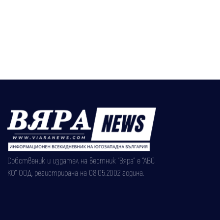
Собственик и издател на вестник "Вяра" е "АВС
КО" ООД, регистрирана на 08.05.2002 година.