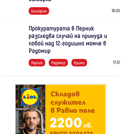
18:00
България
Прокуратурата в Перник
разследва случай на принуда и
побой над 12-годишно момче в
Радомир
17:57
Перник
Радомир
Крими