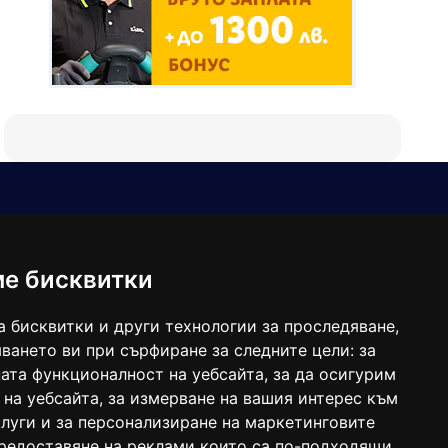
Е-мейл
Следвайте ни:
viaranews@gmail.com
balgarkanews@gmail.com
ме бисквитки
viara_reklama@mail.bg
а бисквитки и други технологии за проследяване,
ването ви при сърфиране за следните цели:
за
ата функционалност на уебсайта
,
за да осигурим
 на уебсайта
,
за измерване на вашия интерес към
луги и за персонализиране на маркетинговите
предоставяне на реклами които са по-подходящи