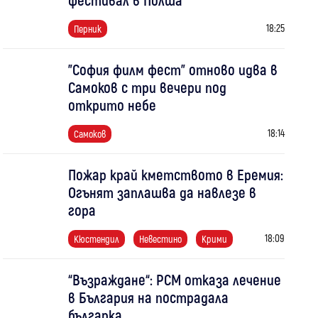
18:25
Перник
"София филм фест" отново идва в
Самоков с три вечери под
открито небе
18:14
Самоков
Пожар край кметството в Еремия:
Огънят заплашва да навлезе в
гора
18:09
Кюстендил
Невестино
Крими
“Възраждане“: РСМ отказа лечение
в България на пострадала
българка