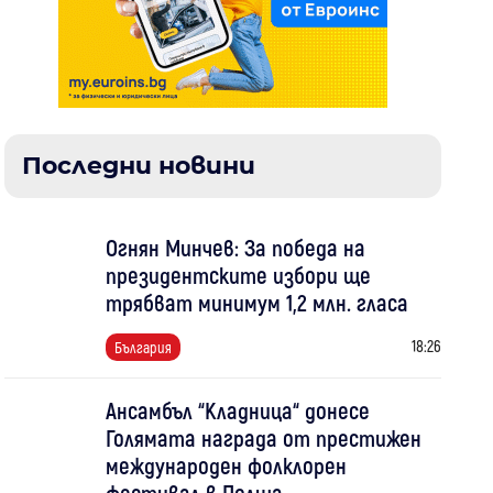
Последни новини
Огнян Минчев: За победа на
президентските избори ще
трябват минимум 1,2 млн. гласа
18:26
България
Ансамбъл “Кладница“ донесе
Голямата награда от престижен
международен фолклорен
фестивал в Полша