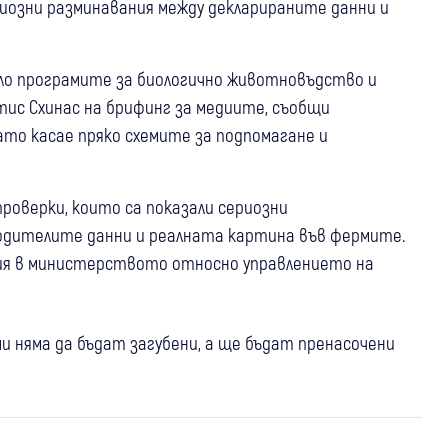
риозни разминавания между декларираните данни и
ло програмите за биологично животновъдство и
ис Схинас на брифинг за медиите, съобщи
като касае пряко схемите за подпомагане и
роверки, които са показали сериозни
дителите данни и реалната картина във фермите.
ия в министерството относно управлението на
18:25
Перник
и няма да бъдат загубени, а ще бъдат пренасочени
Ансамбъл “Кладница“ донесе Голямата
17:57
Перник
Радомир
Крими
18:09
Кюстендил
Невестино
Крими
награда от престижен международен
Прокуратурата в Перник разследва
Пожар край кметството в Еремия:
фолклорен фестивал в Полша
случай на принуда и побой над 12-
Огънят заплашва да навлезе в гора
годишно момче в Радомир