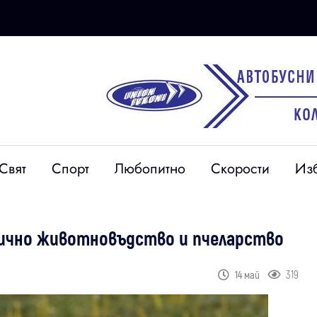
Свят
Спорт
Любопитно
Скорости
Из
гично животновъдство и пчеларство
319
14 май