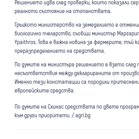
Решението идва след проверки, които показали се
реалното състояние на стопанствата.
Гръцкото министерство на земеделието е отмени
биологично пчеларство, съобщи министър Маргарит
Ypaithros. Това е важна новина за фермерите, тъй 
преразпределението на средствата.
По думите на министъра решението е взето след п
несъответствия между декларираните от произво
Именно тези констатации са породили притеснен
европейските средства.
18:26
България
18:14
Самоков
По думите на Схинас средствата по двете програм
Огнян Минчев: За победа на
"София филм фест" отново идва в
президентските избори ще трябват
към други приоритети. / agri.bg
18:00
България
Самоков с три вечери под открито
минимум 1,2 млн. гласа
“Възраждане“: РСМ отказа лечение в
небе
България на пострадала българка