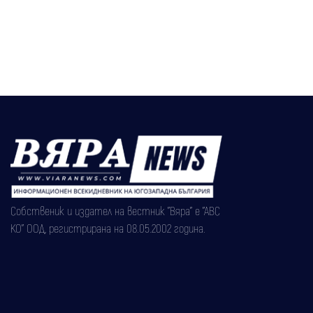
Собственик и издател на вестник "Вяра" е "АВС
КО" ООД, регистрирана на 08.05.2002 година.