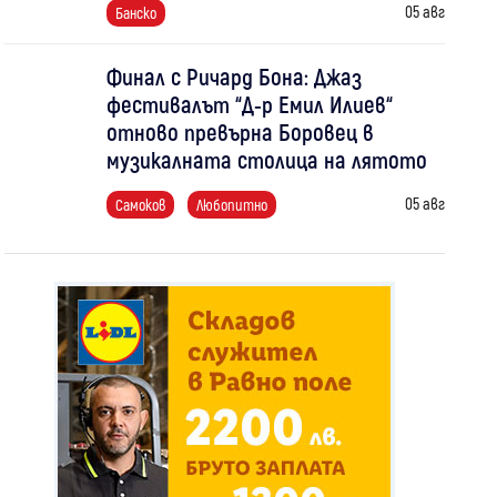
05 авг
Банско
Финал с Ричард Бона: Джаз
фестивалът “Д-р Емил Илиев“
отново превърна Боровец в
музикалната столица на лятото
05 авг
Самоков
Любопитно