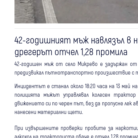
42-годишният мъж навлязъл в н
дрегерът отчел 1,28 промила
42-годишен мъж от село Микрево е задържан от 
предизвикал пътнотранспортно произшествие с тр
Инцидентът е станал около 18:20 часа на 13 май на 
полицията мъжът управлявал колесен трактор
движението си по черен път, без да пропусне лек ав
нанесени материални щети.
При извършените проверки пробите за наркотиц
алкохол на тракториста обаче е отчел 1,28 промила