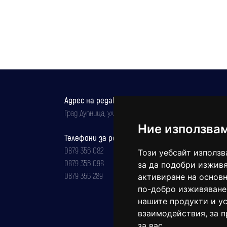
Адрес на редакцията
Град Дупница, ул.''Христо Ботев" 43
Ние използва
Телефони за реклама и абонаменти
0879 356 082
Този уебсайт използв
0879 356 098
за да подобри изживя
0879 356 289
активиране на основн
по-добро изживяване
нашите продукти и ус
взаимодействия
,
за 
за вас
.