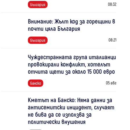
08:32
България
Внимание: Жълт код за горещини в
почти цяла България
08:21
България
Чуждестранната група италианци
провокирали конфликт, хотелът
отчита щети за около 15 000 евро
05 авг
Банско
Кметът на Банско: Няма данни за
антисемитски инцидент, случаят
не бива да се използва за
политически внушения