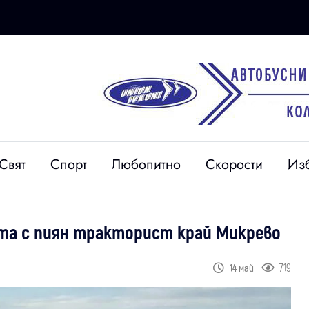
Свят
Спорт
Любопитно
Скорости
Из
та с пиян тракторист край Микрево
719
14 май