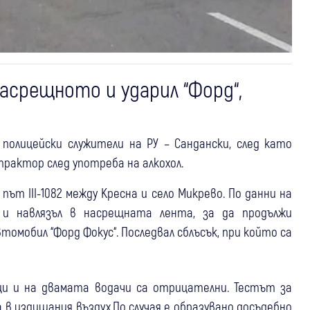
асрещното и ударил “Форд“,
полицейски служители на РУ – Сандански, след като
актор след употреба на алкохол.
път III-1082 между Кресна и село Микрево. По данни на
 и навлязъл в насрещната лента, за да продължи
томобил “Форд Фокус“. Последвал сблъсък, при който са
и и на двамата водачи са отрицателни. Тестът за
 в издишания въздух.По случая е образувано досъдебно