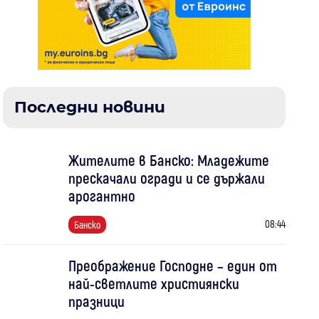
Последни новини
Жителите в Банско: Младежите
прескачали огради и се държали
арогантно
08:44
Банско
Преображение Господне – един от
най-светлите християнски
празници