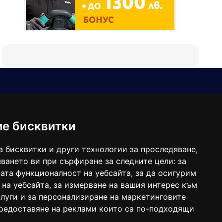
Е-мейл
Следвайте ни:
viaranews@gmail.com
balgarkanews@gmail.com
ме бисквитки
viara_reklama@mail.bg
а бисквитки и други технологии за проследяване,
ването ви при сърфиране за следните цели:
за
ата функционалност на уебсайта
,
за да осигурим
 на уебсайта
,
за измерване на вашия интерес към
луги и за персонализиране на маркетинговите
предоставяне на реклами които са по-подходящи