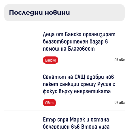
Последни новини
Деца от Банско организират
благотворителен базар в
помощ на Благовест
07 авг
Банско
Сенатът на САЩ одобри нов
пакет санкции срещу Русия с
фокус върху енергетиката
07 авг
Свят
Етър спря Марек и остана
безгрешен във Втора лига