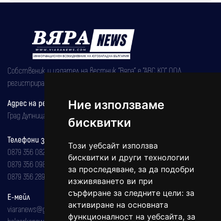
Собственик и издател на вестник "Вяра" е "АВС КО" ООД,
регистрирана на 08.05.2002 година.
Ние използваме
Адрес на редакцията
Град Дупница, ул.''Христо Ботев" 43
бисквитки
Телефони за реклама и абонаменти
Този уебсайт използва
0879 356 082
бисквитки и други технологии
0879 356 098
за проследяване, за да подобри
0879 356 289
изживяването ви при
сърфиране за следните цели:
за
Е-мейл
активиране на основната
viaranews@gmail.com
функционалност на уебсайта
,
за