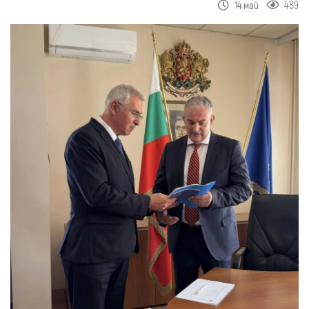
489
14 май