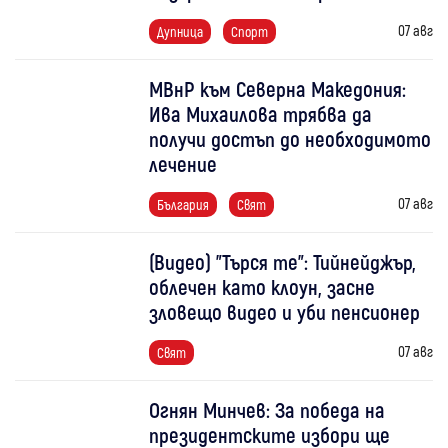
07 авг
Дупница
Спорт
МВнР към Северна Македония:
Ива Михаилова трябва да
получи достъп до необходимото
лечение
07 авг
България
Свят
(Видео) "Търся те": Тийнейджър,
облечен като клоун, засне
зловещо видео и уби пенсионер
07 авг
Свят
Огнян Минчев: За победа на
президентските избори ще