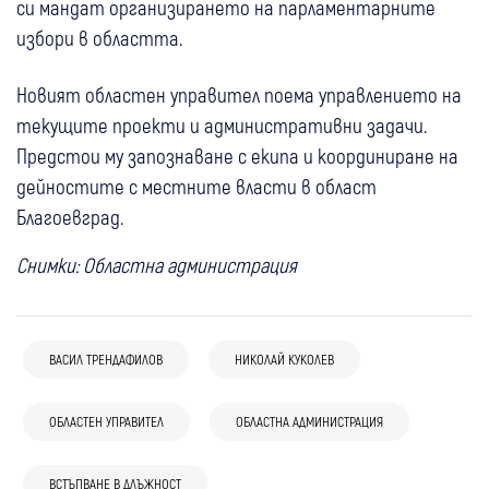
си мандат организирането на парламентарните
избори в областта.
Новият областен управител поема управлението на
текущите проекти и административни задачи.
Предстои му запознаване с екипа и координиране на
дейностите с местните власти в област
Благоевград.
Снимки: Областна администрация
ВАСИЛ ТРЕНДАФИЛОВ
НИКОЛАЙ КУКОЛЕВ
ОБЛАСТЕН УПРАВИТЕЛ
ОБЛАСТНА АДМИНИСТРАЦИЯ
31 юли
Перник
05 авг
Перник
28 юли
Перник
Радомир
Водната криза в Гълъбник на масата:
18 ученици са отпаднали от училище в
ВСТЪПВАНЕ В ДЛЪЖНОСТ