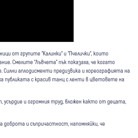
ици от групите “Калинки“ и “Пчелички“, които
ние. Смелите “Лъвчета” пък показаха, че когато
е. Силни аплодисменти предизвика и хореографията на
иха публиката с красив танц с ленти в цветовете на
, усърдие и огромния труд, вложен както от децата,
а доброта и съпричастност, напомняйки, че