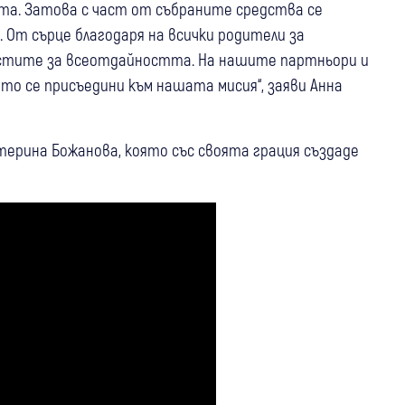
та. Затова с част от събраните средства се
. От сърце благодаря на всички родители за
истите за всеотдайността. На нашите партньори и
йто се присъедини към нашата мисия“, заяви Анна
ерина Божанова, която със своята грация създаде