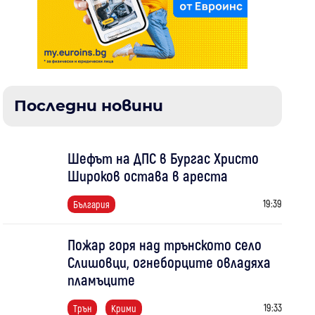
Последни новини
Шефът на ДПС в Бургас Христо
Широков остава в ареста
19:39
България
Пожар горя над трънското село
Слишовци, огнеборците овладяха
пламъците
19:33
Трън
Крими