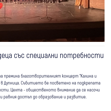
 деца със специални потребности
ота премина благотворителният концерт “Калина и
“ в Дупница. Събитието бе посветено на подкрепата
ости. Целта - общественото внимание да се насочи
 равния достъп до образование и развитие.