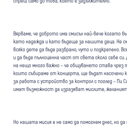
спреш само до това, което е задължително.
Вярваме, че доброто има смисъл най-вече когато б
като надежда и като бъдеще за нашите деца. Не см
всяко дете да бъде разбрано, чуто и подкрепено. В
и да бъде пълноценна част от света около себе си
на нещо много важно – че общуването става чрез т
които събираме от концерта, ще бъдат насочени 
за работа с устройство за контрол с поглед – Пи 
имат възможност да изразяват мислите, желанията
Но нашата мисия е не само да помогнем днес, но да