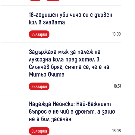
18-годишен уби чичо си с дървен
кол в главата
19:09
България
Задържаха мъж за палеж на
луксозна кола пред хотел в
Слънчев бряг, смята се, че е на
Митьо Очите
18:51
България
Надежда Нейнски: Най-важният
въпрос е не чий е дронът, а защо
не е бил засечен
18:08
България