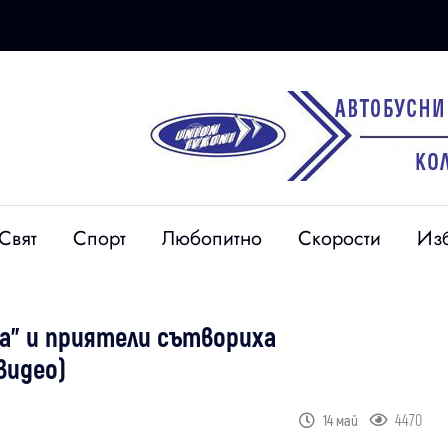
Свят
Спорт
Любопитно
Скорости
Из
на” и приятели сътвориха
видео)
4470
14 май