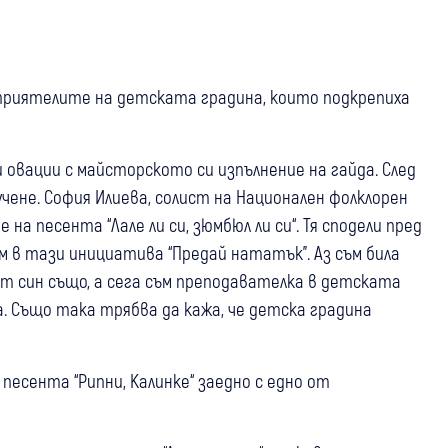
приятелите на детската градина, които подкрепиха
 овации с майсторското си изпълнение на гайда. След
учене. София Илиева, солист на Национален фолклорен
 на песента “Лале ли си, зюмбюл ли си“. Тя сподели пред
м в тази инициатива “Предай нататък”. Аз съм била
ят син също, а сега съм преподавателка в детската
а. Също така трябва да кажа, че детска градина
песента “Рипни, Калинке“ заедно с едно от