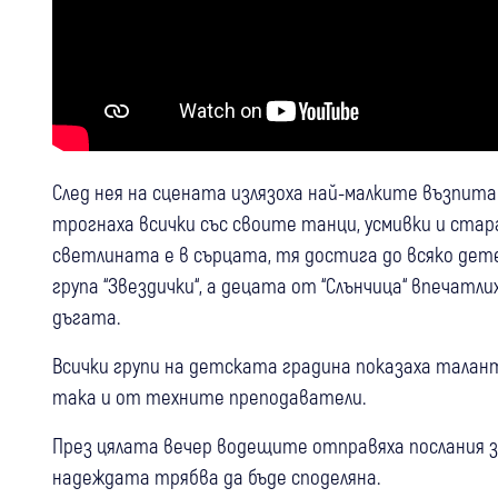
След нея на сцената излязоха най-малките възпитан
трогнаха всички със своите танци, усмивки и стара
светлината е в сърцата, тя достига до всяко дет
група “Звездички“, а децата от “Слънчица“ впечатл
дъгата.
Всички групи на детската градина показаха талант
така и от техните преподаватели.
През цялата вечер водещите отправяха послания з
надеждата трябва да бъде споделяна.