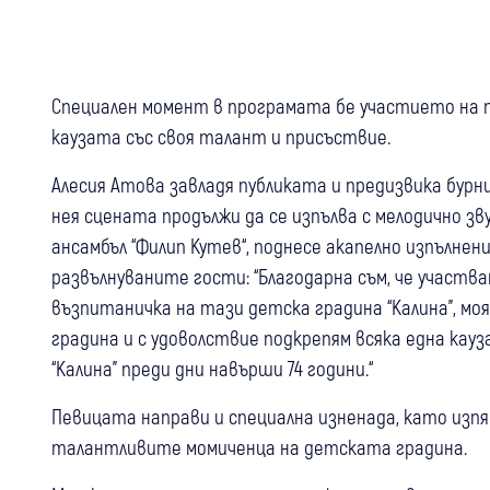
Специален момент в програмата бе участието на 
каузата със своя талант и присъствие.
Алесия Атова завладя публиката и предизвика бурни
нея сцената продължи да се изпълва с мелодично зв
ансамбъл “Филип Кутев“, поднесе акапелно изпълнение
развълнуваните гости: “Благодарна съм, че участва
възпитаничка на тази детска градина “Калина”, мо
градина и с удоволствие подкрепям всяка една кауз
“Калина” преди дни навърши 74 години.“
Певицата направи и специална изненада, като изпя 
талантливите момиченца на детската градина.