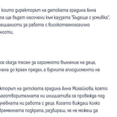
о, които директорът на детската градина Анна
а ще бъдат насочени към каузата “Бъдеще с усмивка“,
специалисти за работа с високотехнологично
ности.
е оказа тесен за огромното вълнение на деца,
нена до краен предел, а бурните аплодисменти не
кторът на детската градина Анна Михайлова, която
“Благотворителната ни инициатива се провежда под
дневната ни работа с деца. Когато виждаш колко
авременната подкрепа, разбираш, че не можеш да