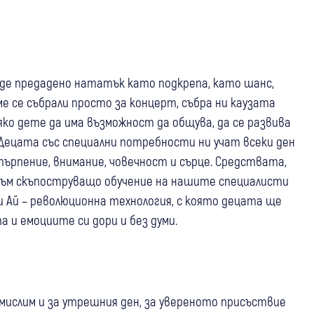
ъде предадено нататък като подкрепа, като шанс,
е се събрали просто за концерт, събра ни каузата
сяко дете да има възможност да общува, да се развива
. Децата със специални потребности ни учат всеки ден
ърпение, внимание, човечност и сърце. Средствата,
към скъпоструващо обучение на нашите специалисти
Си Ай – революционна технология, с която децата ще
 и емоциите си дори и без думи.
 мислим и за утрешния ден, за увереното присъствие