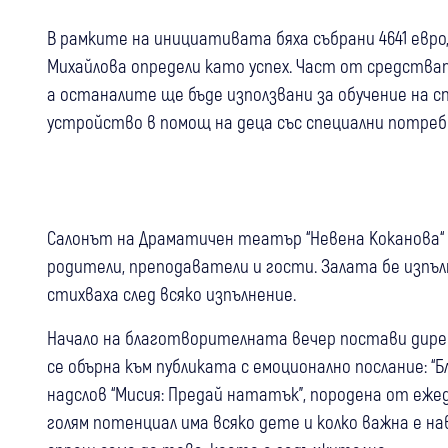
В рамките на инициативата бяха събрани 4641 евр
Михайлова определи като успех. Част от средстват
а останалите ще бъде използвани за обучение на 
устройство в помощ на деца със специални потреб
Салонът на Драматичен театър “Невена Коканова“ с
родители, преподаватели и гости. Залата бе изпъл
стихваха след всяко изпълнение.
Начало на благотворителната вечер постави дире
се обърна към публиката с емоционално послание: 
надслов “Мисия: Предай нататък”, породена от еже
голям потенциал има всяко дете и колко важна е н