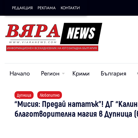
РЕДАКЦИЯ
РЕКЛАМА
КОНТАКТИ
Начало
Регион
Крими
България
Дупница
Любопитно
“Мисия: Предай нататък”! ДГ “Кали
благотворителна магия в Дупница (