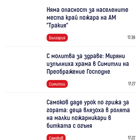
Няма опасност за населените
места край пожара на АМ
"Тракия"
17:39
България
С молитва за здраве: Миряни
изпълниха храма в Симитли на
Преображение Господне
17:27
Симитли
Самоков даде урок по грижа за
гората: деца влязоха в ролята
на малки пожарникари в
битката с огъня
17:22
Самоков