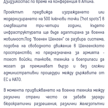
Дзидзикостас по време на конференция в Атина.
Проектът предвижда изграждането или
модернизирането на 500 ключови точки (“hot spots“) в
следващите три-четири години, където
инфраструктурата ще бъде адаптирана за военна
мобилност.Под “военен Шенген“ се разбира система,
подобна на свободното движение в Шенгенското
пространство, но предназначена за армията -
тоест войски, танкове, техника и боеприпаси да
могат да преминават бързо и без сложни
административни процедури между държавите от
ЕС и НАТО.
В момента придвижването на военна техника между
различни страни често се забавя заради
бюрократични разрешения, различни железопътни