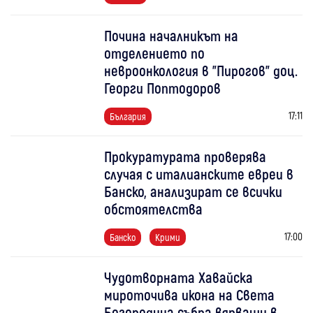
Почина началникът на
отделението по
невроонкология в "Пирогов" доц.
Георги Поптодоров
17:11
България
Прокуратурата проверява
случая с италианските евреи в
Банско, анализират се всички
обстоятелства
17:00
Банско
Крими
Чудотворната Хавайска
мироточива икона на Света
Богородица събра вярващи в