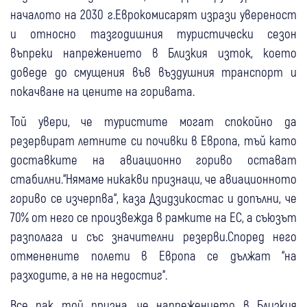
началото на 2030 г.Еврокомисарят изрази увереност
и относно тазгодишния туристически сезон
въпреки напрежението в Близкия изток, което
доведе до смущения във въздушния транспорт и
покачване на цените на горивата.
Той увери, че туристите могат спокойно да
резервират летните си почивки в Европа, тъй като
доставките на авиационно гориво остават
стабилни.“Нямаме никакви признаци, че авиационното
гориво се изчерпва“, каза Дзидзикостас и допълни, че
70% от него се произвежда в рамките на ЕС, а съюзът
разполага и със значителни резерви.Според него
отменените полети в Европа се дължат “на
разходите, а не на недостиг“.
Все пак той призна, че напрежението в Близкия