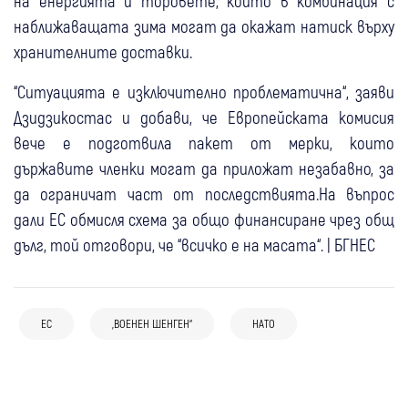
на енергията и торовете, които в комбинация с
наближаващата зима могат да окажат натиск върху
хранителните доставки.
“Ситуацията е изключително проблематична“, заяви
Дзидзикостас и добави, че Европейската комисия
вече е подготвила пакет от мерки, които
държавите членки могат да приложат незабавно, за
да ограничат част от последствията.На въпрос
дали ЕС обмисля схема за общо финансиране чрез общ
05 авг
Свят
дълг, той отговори, че “всичко е на масата“. | БГНЕС
Полски изтребители прехванаха руски
02 авг
Свят
разузнавателен самолет над Балтийско
02 авг
България
72 жертви взе щурмът в Сеута, Испания
море за трети път в рамките на броени
01 авг
България
ЕС
Свят
„ВОЕНЕН ШЕНГЕН“
НАТО
ДАНС и Военна полиция предупредиха
разположи 3000 жандармеристи и
дни
България е готова за временно
жителите на Безмер за съмнително
полицаи
31 юли
Свят
31 юли
България
Свят
възстановяване на граничния контрол в
чуждо присъствие
Испания изпраща изтребители и 200
Вече са факт! Два американски самолета
Шенген