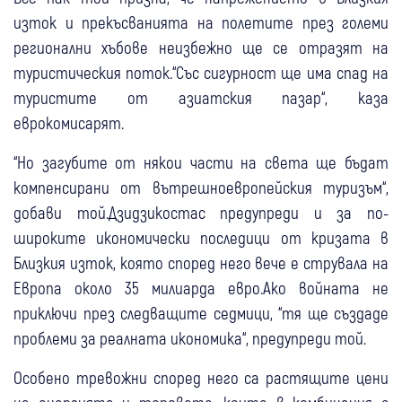
изток и прекъсванията на полетите през големи
регионални хъбове неизбежно ще се отразят на
туристическия поток.“Със сигурност ще има спад на
туристите от азиатския пазар“, каза
еврокомисарят.
“Но загубите от някои части на света ще бъдат
компенсирани от вътрешноевропейския туризъм“,
добави той.Дзидзикостас предупреди и за по-
широките икономически последици от кризата в
Близкия изток, която според него вече е струвала на
Европа около 35 милиарда евро.Ако войната не
приключи през следващите седмици, “тя ще създаде
проблеми за реалната икономика“, предупреди той.
Особено тревожни според него са растящите цени