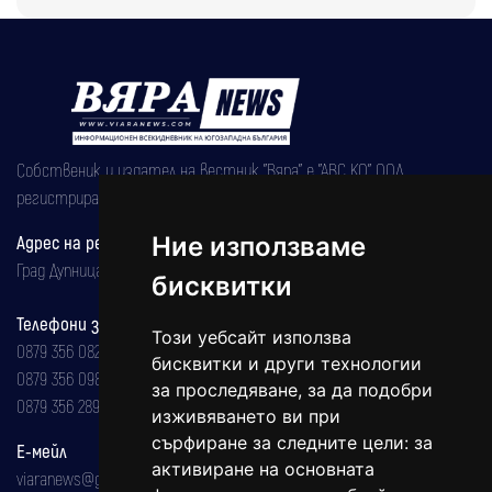
Собственик и издател на вестник "Вяра" е "АВС КО" ООД,
регистрирана на 08.05.2002 година.
Адрес на редакцията
Ние използваме
Град Дупница, ул.''Христо Ботев" 43
бисквитки
Телефони за реклама и абонаменти
Този уебсайт използва
0879 356 082
бисквитки и други технологии
0879 356 098
за проследяване, за да подобри
0879 356 289
изживяването ви при
сърфиране за следните цели:
за
Е-мейл
активиране на основната
viaranews@gmail.com