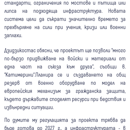
стандарти, ограничения по мостове и пътища или
липса на подходяща инфраструктура. Новата
система цели да съкрати значително времето за
прехвърляне на сили при учения, кризи или военни
заплахи.
Дзидзикостас обясни, че проектът ще позволи “много
по-бързо придвижване на войски и материали от
една част на съюза към друга“, съобщи в.
“Катимерини“.Планира се и създаването на общ
резерв от военно оборудване по модел на
европейския механизъм за гражданска защита,
където държавите споделят ресурси при бедствия и
извънредни ситуации.
По думите му регулацията за проекта трябва да
бъде готова до 2027 г., а инфраструктурата - в