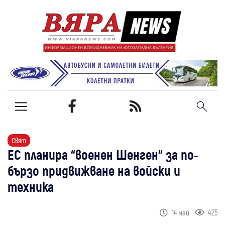
Свят
ЕС планира “военен Шенген“ за по-
бързо придвижване на войски и
техника
425
14 май