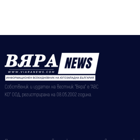
Собственик и издател на вестник "Вяра" е "АВС
КО" ООД, регистрирана на 08.05.2002 година.