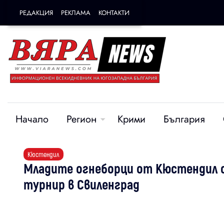
РЕДАКЦИЯ
РЕКЛАМА
КОНТАКТИ
Начало
Регион
Крими
България
Кюстендил
Младите огнеборци от Кюстендил с
турнир в Свиленград