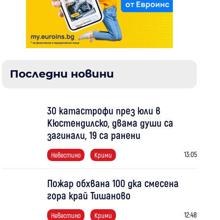
Последни новини
30 катастрофи през юли в
Кюстендилско, двама души са
загинали, 19 са ранени
13:05
Невестино
Крими
Пожар обхвана 100 дка смесена
гора край Тишаново
12:48
Невестино
Крими