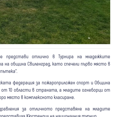
се представи отлично в Турнира на младежките
а на община Свиленград, като спечели първо място в
пътека“.
рската федерация за пожароприложен спорт и Община
 от 10 области в страната, а младите огнеборци от
ро място в комплексното класиране.
здравления за отличното представяне на младите
представиха Кюстендил на националния турнир.