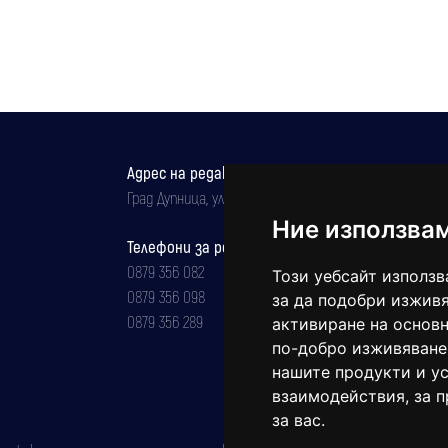
Адрес на редакцията
Град Дупница, ул.''Христо Ботев" 43
Ние използва
Телефони за реклама и абонаменти
0879 356 082
Този уебсайт използв
0879 356 098
за да подобри изживя
0879 356 289
активиране на основн
по-добро изживяване
нашите продукти и ус
взаимодействия
,
за 
за вас
.