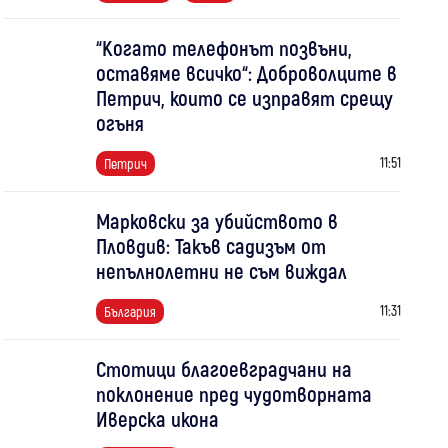
“Когато телефонът позвъни,
оставяме всичко“: Доброволците в
Петрич, които се изправят срещу
огъня
11:51
Петрич
Марковски за убийството в
Пловдив: Такъв садизъм от
непълнолетни не съм виждал
11:31
България
Стотици благоевградчани на
поклонение пред чудотворната
Иверска икона