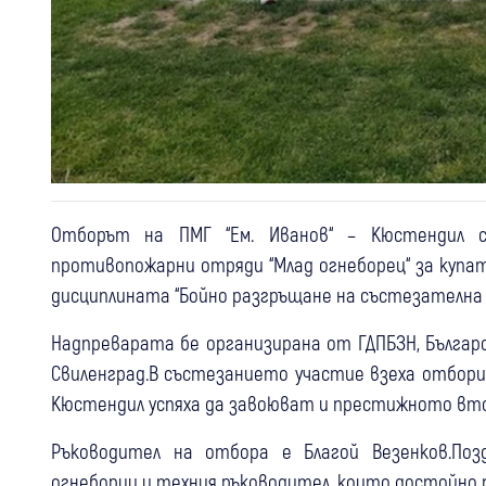
Отборът на ПМГ “Ем. Иванов“ – Кюстендил 
противопожарни отряди “Млад огнеборец“ за купат
дисциплината “Бойно разгръщане на състезателна 
Надпреварата бе организирана от ГДПБЗН, Бълга
Свиленград.В състезанието участие взеха отбори
Кюстендил успяха да завоюват и престижното вто
Ръководител на отбора е Благой Везенков.По
огнеборци и техния ръководител, които достойно 