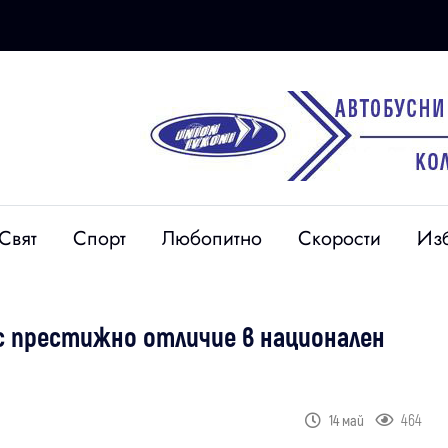
Свят
Спорт
Любопитно
Скорости
Из
 престижно отличие в национален
464
14 май