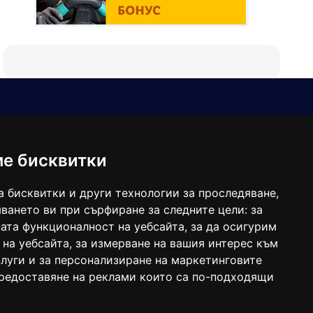
Е-мейл
Следвайте ни:
viaranews@gmail.com
balgarkanews@gmail.com
ме бисквитки
viara_reklama@mail.bg
а бисквитки и други технологии за проследяване,
ването ви при сърфиране за следните цели:
за
ата функционалност на уебсайта
,
за да осигурим
 на уебсайта
,
за измерване на вашия интерес към
луги и за персонализиране на маркетинговите
предоставяне на реклами които са по-подходящи