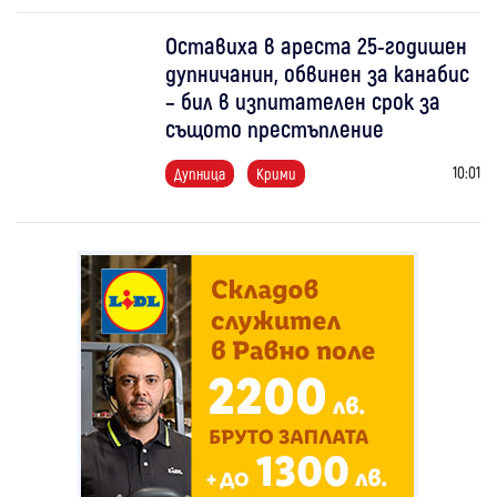
Оставиха в ареста 25-годишен
дупничанин, обвинен за канабис
– бил в изпитателен срок за
същото престъпление
10:01
Дупница
Крими