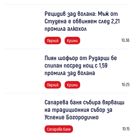
Рецидив зад волана: Мъж от
Студена е обвиняем след 2,21
промила алкохол
10:36
Перник
Крими
Пиян шофьор от Рударци бе
спипан посред нощ с 1,59
промила зад волана
10:25
Перник
Крими
Сапарева баня събира вярващи
на традиционния събор за
Успение Богородично
10:15
Сапарева баня