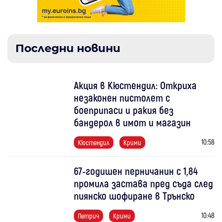
Последни новини
Акция в Кюстендил: Откриха
незаконен пистолет с
боеприпаси и ракия без
бандерол в имот и магазин
10:58
Кюстендил
Крими
67-годишен перничанин с 1,84
промила застава пред съда след
пиянско шофиране в Трънско
10:48
Петрич
Крими