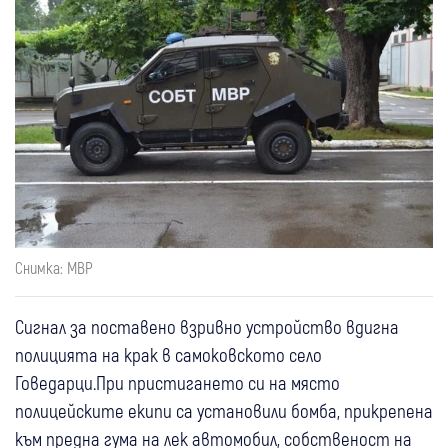
Снимка: МВР
Сигнал за поставено взривно устройство вдигна
полицията на крак в самоковското село
Говедарци.При пристигането си на място
полицейските екипи са установили бомба, прикрепена
към предна гума на лек автомобил, собственост на