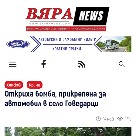
Самоков
Крими
Откриха бомба, прикрепена за
автомобил в село Говедарци
1716
14 май