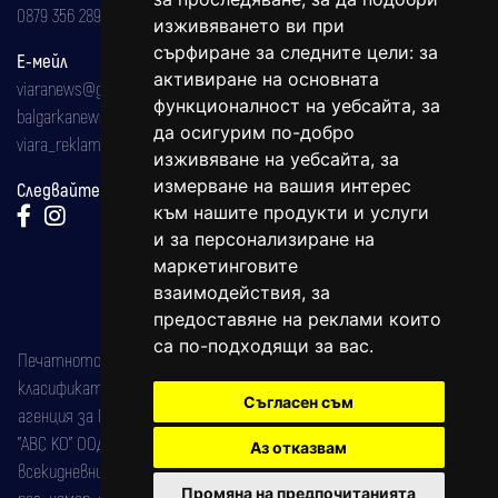
0879 356 289
изживяването ви при
сърфиране за следните цели:
за
Е-мейл
активиране на основната
viaranews@gmail.com
функционалност на уебсайта
,
за
balgarkanews@gmail.com
да осигурим по-добро
viara_reklama@mail.bg
изживяване на уебсайта
,
за
измерване на вашия интерес
Следвайте ни:
към нашите продукти и услуги
и за персонализиране на
маркетинговите
взаимодействия
,
за
предоставяне на реклами които
са по-подходящи за вас
.
Печатното издание на вестника е регистрирано в националния
класификатор на печатните издания (Българска национална
Съгласен съм
агенция за ISSN) под номер: ISSN 1312-4722.
"АВС КО" ООД е притежател на марката: Вяра информационен
Аз отказвам
всекидневник на югозападна България, със свидетелство за марка
Промяна на предпочитанията