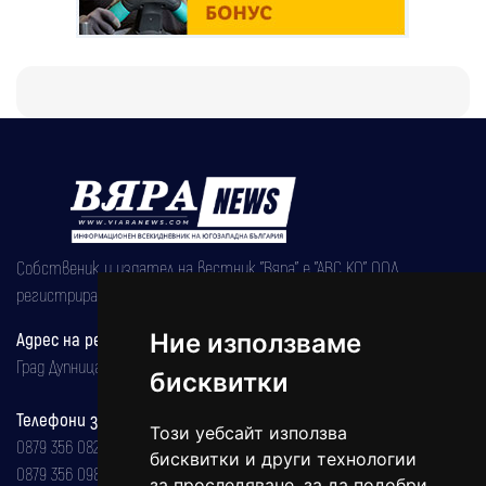
Собственик и издател на вестник "Вяра" е "АВС КО" ООД,
регистрирана на 08.05.2002 година.
Ние използваме
Адрес на редакцията
Град Дупница, ул.''Христо Ботев" 43
бисквитки
Телефони за реклама и абонаменти
Този уебсайт използва
0879 356 082
бисквитки и други технологии
0879 356 098
за проследяване, за да подобри