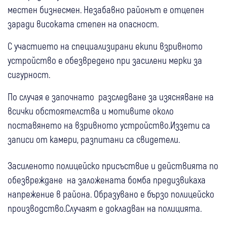
местен бизнесмен. Незабавно районът е отцепен
заради високата степен на опасност.
С участието на специализирани екипи взривното
устройство е обезвредено при засилени мерки за
сигурност.
По случая е започнато разследване за изясняване на
всички обстоятелства и мотивите около
поставянето на взривното устройство.Иззети са
записи от камери, разпитани са свидетели.
Засиленото полицейско присъствие и действията по
обезвреждане на заложената бомба предизвикаха
напрежение в района. Образувано е бързо полицейско
производство.Случаят е докладван на полицията.
09:08
Крими