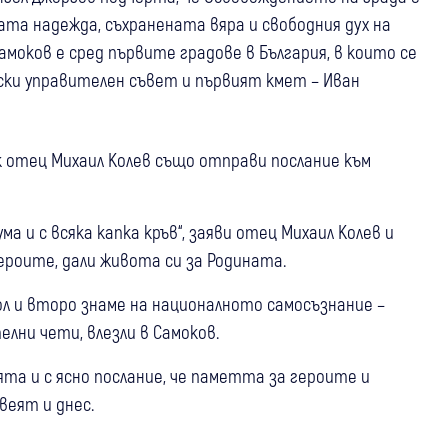
ата надежда, съхранената вяра и свободния дух на
амоков е сред първите градове в България, в които се
дски управителен съвет и първият кмет – Иван
 отец Михаил Колев също отправи послание към
ума и с всяка капка кръв“, заяви отец Михаил Колев и
ероите, дали живота си за Родината.
ол и второ знаме на националното самосъзнание –
лни чети, влезли в Самоков.
та и с ясно послание, че паметта за героите и
веят и днес.