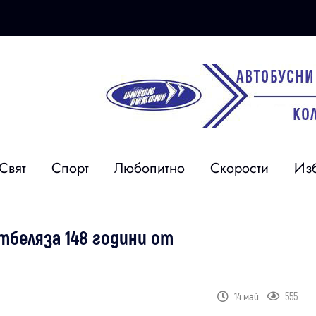
Свят
Спорт
Любопитно
Скорости
Из
тбеляза 148 години от
555
14 май