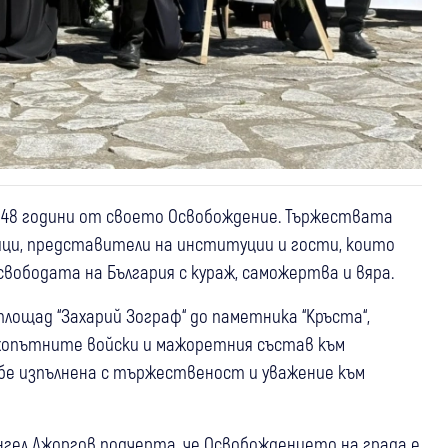
 148 години от своето Освобождение. Тържествата
ници, представители на институции и гости, които
свободата на България с кураж, саможертва и вяра.
ощад “Захарий Зограф“ до паметника “Кръста“,
хопътните войски и мажоретния състав към
е изпълнена с тържественост и уважение към
нгел Джоргов подчерта, че Освобождението на града е