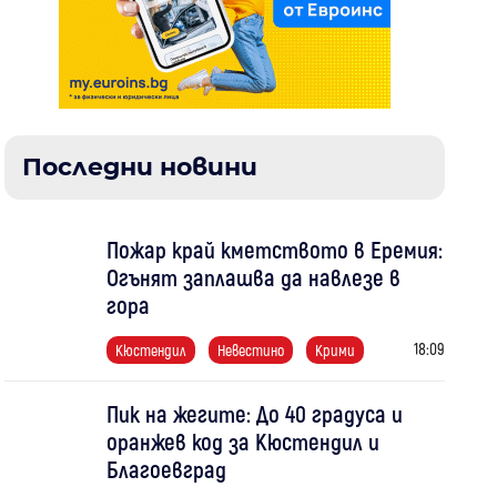
Последни новини
Пожар край кметството в Еремия:
Огънят заплашва да навлезе в
гора
18:09
Кюстендил
Невестино
Крими
Пик на жегите: До 40 градуса и
оранжев код за Кюстендил и
Благоевград