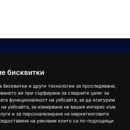
Е-мейл
Следвайте ни:
viaranews@gmail.com
balgarkanews@gmail.com
ме бисквитки
viara_reklama@mail.bg
а бисквитки и други технологии за проследяване,
ването ви при сърфиране за следните цели:
за
ата функционалност на уебсайта
,
за да осигурим
 на уебсайта
,
за измерване на вашия интерес към
луги и за персонализиране на маркетинговите
предоставяне на реклами които са по-подходящи