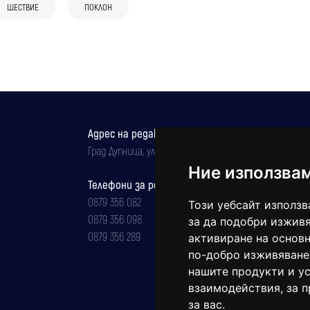
ШЕСТВИЕ
ПОКЛОН
Спряха дънещите колони в Ихтиман,
квартет“ представя нов албум, Yavi
в Самоков
Самоков и Ботевград, побеснели
смесва джаз, фънк и електроника
купонджии нападнаха полицаи
Адрес на редакцията
Град Дупница, ул.''Христо Ботев" 43
Ние използва
Телефони за реклама и абонаменти
0879 356 082
Този уебсайт използв
0879 356 098
за да подобри изживя
0879 356 289
активиране на основн
по-добро изживяване
нашите продукти и ус
взаимодействия
,
за 
за вас
.