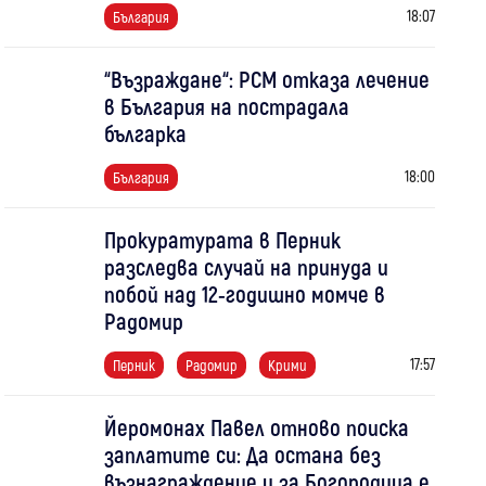
18:07
България
“Възраждане“: РСМ отказа лечение
в България на пострадала
българка
18:00
България
Прокуратурата в Перник
разследва случай на принуда и
побой над 12-годишно момче в
Радомир
17:57
Перник
Радомир
Крими
Йеромонах Павел отново поиска
заплатите си: Да остана без
възнаграждение и за Богородица е