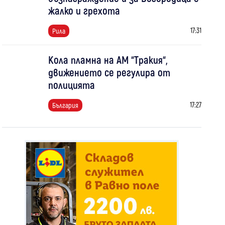
жалко и грехота
17:31
Рила
Кола пламна на АМ “Тракия“,
движението се регулира от
полицията
17:27
България