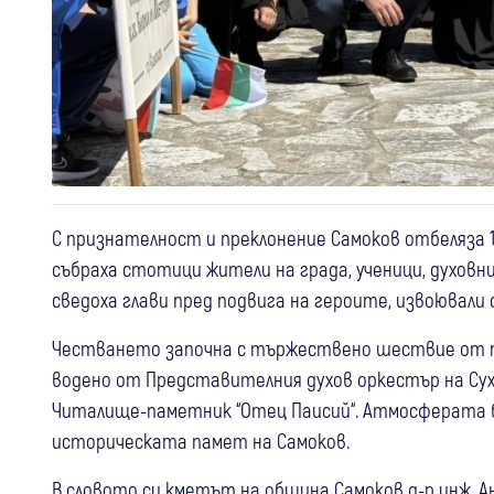
С признателност и преклонение Самоков отбеляза
събраха стотици жители на града, ученици, духов
сведоха глави пред подвига на героите, извоювали 
Честването започна с тържествено шествие от пл
водено от Представителния духов оркестър на Су
Читалище-паметник “Отец Паисий“. Атмосферата б
историческата памет на Самоков.
В словото си кметът на община Самоков д-р инж. А