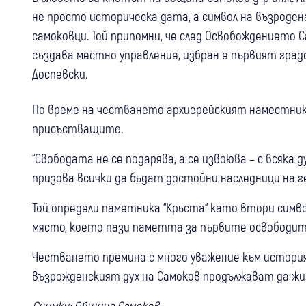
не просто историческа дата, а символ на възроден
самоковци. Той припомни, че след Освобождението С
създава местно управление, избран е първият гра
Доспевски.
По време на честването архиерейският наместник
присъстващите.
“Свободата не се подарява, а се извоюва – с всяка д
призова всички да бъдат достойни наследници на г
Той определи паметника “Кръста“ като втори симв
място, което пази паметта за първите освободите
Честването премина с много уважение към история
възрожденският дух на Самоков продължават да жи
Снимки: Община Самоков