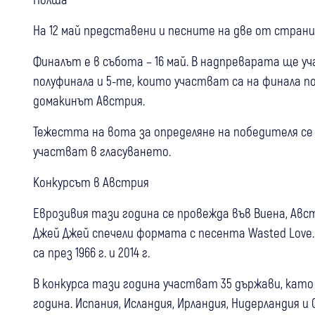
На 12 май представени и песните на две от страни
Финалът е в събота – 16 май. В надпреварата ще у
полуфинала и 5-те, които участват са на финала по
домакинът Австрия.
Тежестта на вота за определяне на победителя се 
участват в гласуването.
Конкурсът в Австрия
Еврозивия тази година се провежда във Виена, Авс
Джей Джей спечели формата с песента Wasted Love
са през 1966 г. и 2014 г.
В конкурса тази година участват 35 държави, кат
година. Испания, Исландия, Ирландия, Нидерландия 