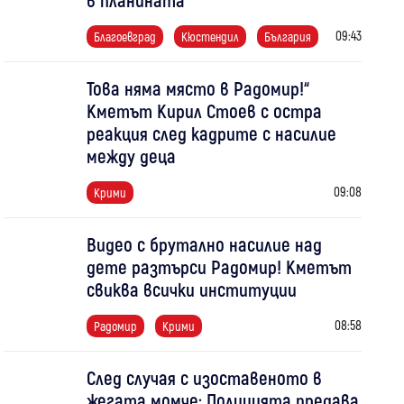
09:43
Благоевград
Кюстендил
България
Това няма място в Радомир!“
Кметът Кирил Стоев с остра
реакция след кадрите с насилие
между деца
09:08
Крими
Видео с брутално насилие над
дете разтърси Радомир! Кметът
свиква всички институции
08:58
Радомир
Крими
След случая с изоставеното в
жегата момче: Полицията предава