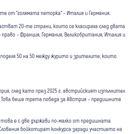
те от “голямата петорка“ – Италия и Германия.
частват 20-те страни, които се класираха след двата
 право – Франция, Германия, Великобритания, Италия и
поделя 50 на 50 между журито и зрителите, които
трия, след като през 2025 г. австрийският изпълнител
. Това беше трета победа за Австрия – предишните
о това е с две държави по-малко от предишната
и Словения бойкотират конкурса заради участието на