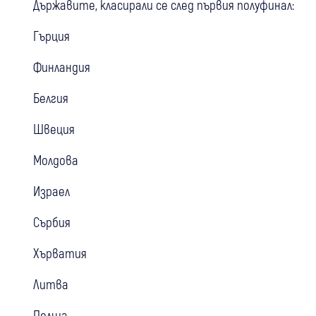
Държавите, класирали се след първия полуфинал:
Гърция
Финландия
Белгия
Швеция
Молдова
Израел
Сърбия
Хърватия
Литва
Полша