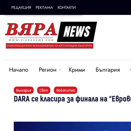
РЕДАКЦИЯ
РЕКЛАМА
КОНТАКТИ
Начало
Регион
Крими
България
България
Свят
Любопитно
DARA се класира за финала на “Евров