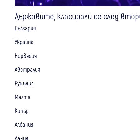
Държавите, класирали се след втор
България
Украйна
Норвегия
Австралия
Румъния
Малта
Кипър
Албания
Дания