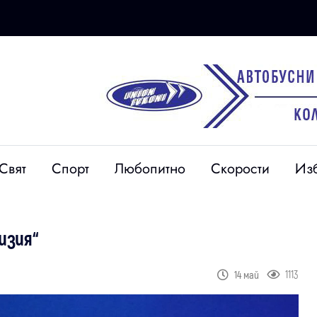
Свят
Спорт
Любопитно
Скорости
Из
изия“
1113
14 май