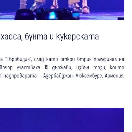
 хаоса, бунта и кукерската
а “Евровизия“, след като откри втрия полуфинал на
вечер участваха 15 държави, извън тези, които
надпреварата – Азербайджан, Люксембург, Армения,