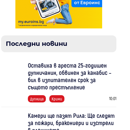
Последни новини
Оставиха в ареста 25-годишен
дупничанин, обвинен за канабис –
бил в изпитателен срок за
същото престъпление
10:01
Дупница
Крими
Камери ще пазят Рила: Ще следят
за пожари, бракониери и изстрели
в планината