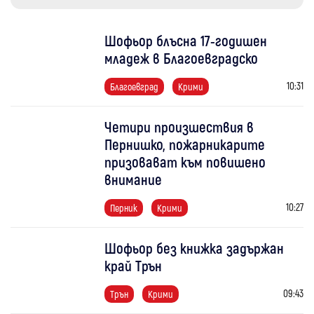
Шофьор блъсна 17-годишен
младеж в Благоевградско
10:31
Благоевград
Крими
Четири произшествия в
Пернишко, пожарникарите
призовават към повишено
внимание
10:27
Перник
Крими
Шофьор без книжка задържан
край Трън
09:43
Трън
Крими