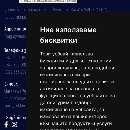
Собственик и издател на вестник "Вяра" е "АВС КО" ООД,
регистрирана на 08.05.2002 година.
Ние използваме
Адрес на редакцията
Град Дупница, ул.''Христо Ботев" 43
бисквитки
Телефони за реклама и абонаменти
Този уебсайт използва
0879 356 082
бисквитки и други технологии
0879 356 098
за проследяване, за да подобри
0879 356 289
изживяването ви при
сърфиране за следните цели:
за
Е-мейл
активиране на основната
viaranews@gmail.com
функционалност на уебсайта
,
за
balgarkanews@gmail.com
да осигурим по-добро
viara_reklama@mail.bg
изживяване на уебсайта
,
за
измерване на вашия интерес
Следвайте ни:
към нашите продукти и услуги