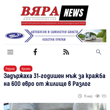
Разлог
Крими
Задържаха 31-годишен мъж за кражба
на 600 евро от жилище в Разлог
955
15 май