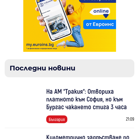
Последни новини
На АМ “Тракия“: Отвориха
платното към София, но към
Бургас чакането стига 3 часа
21:09
България
Километрично задръстване по