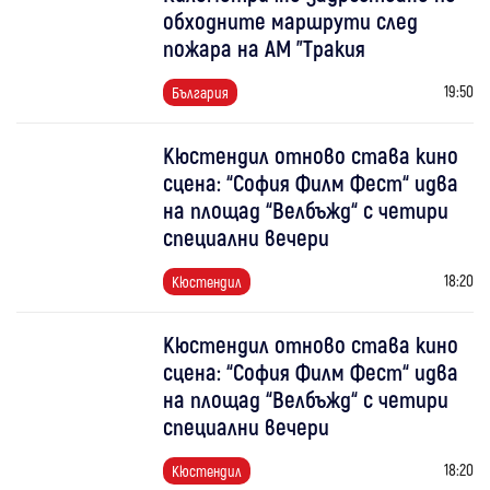
обходните маршрути след
пожара на АМ "Тракия
19:50
България
Кюстендил отново става кино
сцена: “София Филм Фест“ идва
на площад “Велбъжд“ с четири
специални вечери
18:20
Кюстендил
Кюстендил отново става кино
сцена: “София Филм Фест“ идва
на площад “Велбъжд“ с четири
специални вечери
18:20
Кюстендил