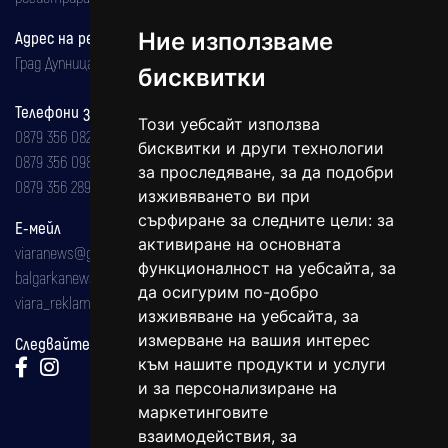
Адрес на редакцията
Ние използваме
Град Дупница, ул.''Христо Ботев" 43
бисквитки
Телефони за реклама и абонаменти
Този уебсайт използва
0879 356 082
бисквитки и други технологии
0879 356 098
за проследяване, за да подобри
0879 356 289
изживяването ви при
сърфиране за следните цели:
за
Е-мейл
активиране на основната
viaranews@gmail.com
функционалност на уебсайта
,
за
balgarkanews@gmail.com
да осигурим по-добро
viara_reklama@mail.bg
изживяване на уебсайта
,
за
измерване на вашия интерес
Следвайте ни:
към нашите продукти и услуги
и за персонализиране на
маркетинговите
взаимодействия
,
за