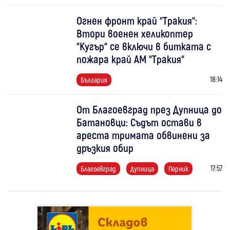
Огнен фронт край “Тракия“:
Втори военен хеликоптер
“Кугър“ се включи в битката с
пожара край АМ “Тракия“
18:14
България
От Благоевград през Дупница до
Батановци: Съдът остави в
ареста тримата обвинени за
дръзкия обир
17:57
Благоевград
Дупница
Перник