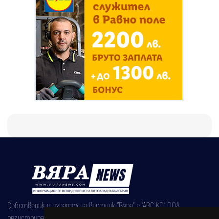
Собственик и издател на вестник "Вяра" е "АВС КО" ООД,
регистрирана на 08.05.2002 година.