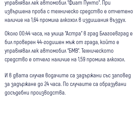
управлявал лек автомобил “Фиат Пунто“. При
извършена проба с техническо средство е отчетено
наличие на 1,64 промила алкохол в издишания въздух.
Около 00:44 часа, на улица “Астра“ в град Благоевград е
бил проверен 44-годишен мъж от града, който е
управлявал лек автомобил “БМВ“. Техническото
средство е отчело наличие на 1,59 промила алкохол.
И в двата случая водачите са задържани със заповед
за задържане до 24 часа. По случаите са образувани
досъдебни производства.