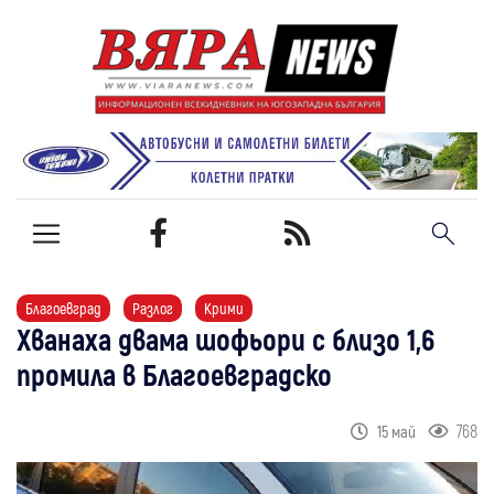
Благоевград
Разлог
Крими
Хванаха двама шофьори с близо 1,6
промила в Благоевградско
768
15 май