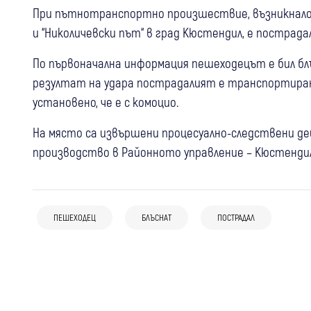
При пътнотранспортно произшествие, възникнало 
и “Николичевски път“ в град Кюстендил, е пострада
По първоначална информация пешеходецът е бил блъ
резултат на удара пострадалият е транспортиран
установено, че е с комоцио.
На място са извършени процесуално-следствени дей
производство в Районното управление – Кюстендил.
07 авг
Кюстендил
Крими
03 авг
Гоце Делчев
Крими
Удар пред кръгово в Кюстендил: 76-
03 авг
България
Мотоциклетист с открита фрактура
годишен шофьор е в болница след
ПЕШЕХОДЕЦ
БЛЪСНАТ
ПОСТРАДАЛ
Тежка катастрофа между влекач и
на глезена след катастрофа край Гоце
катастрофа
микробус затруднява движението към
Делчев
Пловдив