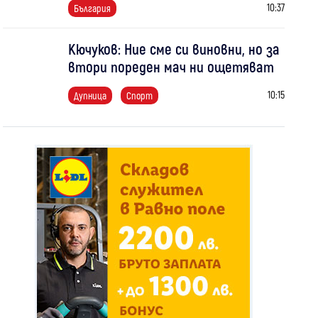
10:37
България
Кючуков: Ние сме си виновни, но за
втори пореден мач ни ощетяват
10:15
Дупница
Спорт