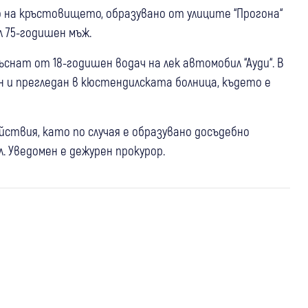
на кръстовището, образувано от улиците “Прогона“
л 75-годишен мъж.
снат от 18-годишен водач на лек автомобил “Ауди“. В
 и прегледан в кюстендилската болница, където е
ствия, като по случая е образувано досъдебно
 Уведомен е дежурен прокурор.
04 авг
Хаджидимово
Крими
Неправоспособен младеж падна с
03 авг
Разлог
Крими
мотор в Абланица, пострада и
28 юли
Крими
България
18-годишен пострада при катастрофа
малолетно момче
Мъж е с опасност за живота след
край Разлог
падане от покрив в Гара Лакатник