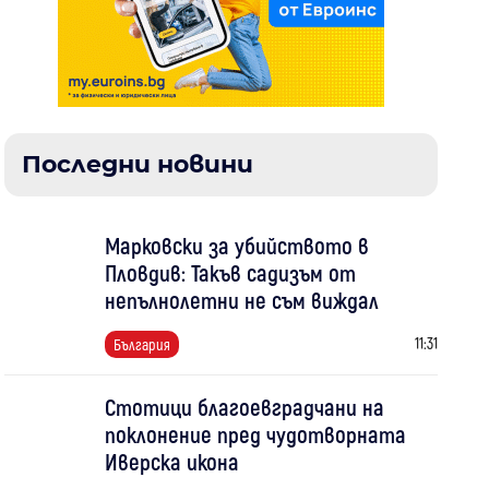
Последни новини
Марковски за убийството в
Пловдив: Такъв садизъм от
непълнолетни не съм виждал
11:31
България
Стотици благоевградчани на
поклонение пред чудотворната
Иверска икона