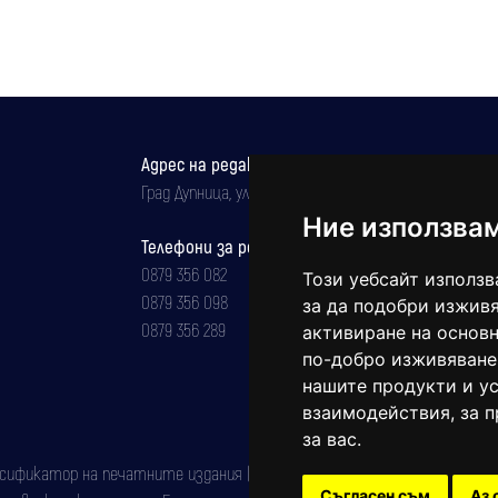
Адрес на редакцията
Град Дупница, ул.''Христо Ботев" 43
Ние използва
Телефони за реклама и абонаменти
0879 356 082
Този уебсайт използв
0879 356 098
за да подобри изживя
0879 356 289
активиране на основн
по-добро изживяване
нашите продукти и ус
взаимодействия
,
за 
за вас
.
фикатор на печатните издания (Българска национална агенция за ISSN)
Съгласен съм
Аз 