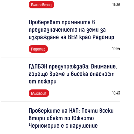
11:09
Благоевград
Проверяват промените в
предназначението на земи за
изграждане на ВЕИ край Радомир
10:54
Радомир
ГДПБЗН предупреждава: Внимание,
горещо време и висока опасност
от пожари
10:43
България
Проверките на НАП: Почти всеки
втори обект по Южното
Черноморие е с нарушение