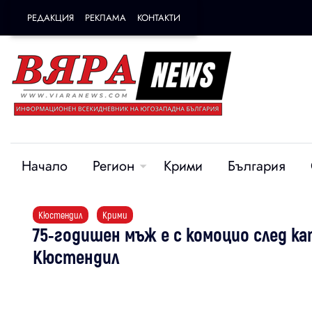
РЕДАКЦИЯ
РЕКЛАМА
КОНТАКТИ
Начало
Регион
Крими
България
Кюстендил
Крими
75-годишен мъж е с комоцио след к
Кюстендил