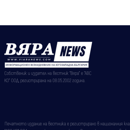
Собственик и издател на вестник "Вяра" е "АВС
КО" ООД, регистрирана на 08.05.2002 година.
Печатното издание на вестника е регистрирано в националния класи