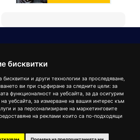
Е-мейл
Следвайте ни:
viaranews@gmail.com
balgarkanews@gmail.com
ме бисквитки
viara_reklama@mail.bg
а бисквитки и други технологии за проследяване,
ването ви при сърфиране за следните цели:
за
ата функционалност на уебсайта
,
за да осигурим
 на уебсайта
,
за измерване на вашия интерес към
луги и за персонализиране на маркетинговите
предоставяне на реклами които са по-подходящи
 под номер: ISSN 1312-4722.
отказвам
Промяна на предпочитанията ми