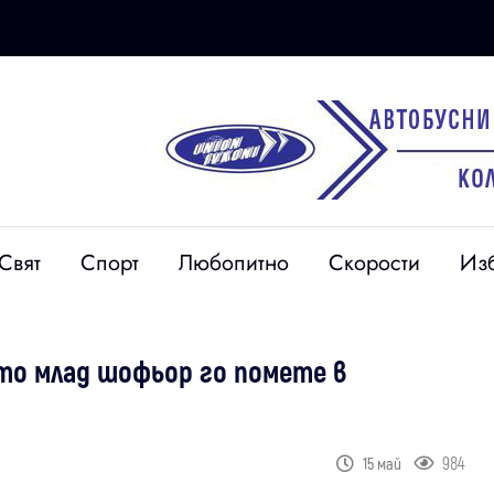
Свят
Спорт
Любопитно
Скорости
Из
ато млад шофьор го помете в
984
15 май