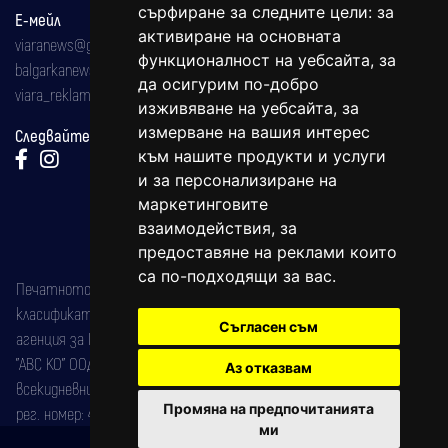
сърфиране за следните цели:
за
Е-мейл
активиране на основната
viaranews@gmail.com
функционалност на уебсайта
,
за
balgarkanews@gmail.com
да осигурим по-добро
viara_reklama@mail.bg
изживяване на уебсайта
,
за
измерване на вашия интерес
Следвайте ни:
към нашите продукти и услуги
и за персонализиране на
маркетинговите
взаимодействия
,
за
предоставяне на реклами които
са по-подходящи за вас
.
Печатното издание на вестника е регистрирано в националния
класификатор на печатните издания (Българска национална
Съгласен съм
агенция за ISSN) под номер: ISSN 1312-4722.
"АВС КО" ООД е притежател на марката: Вяра информационен
Аз отказвам
всекидневник на югозападна България, със свидетелство за марка
Промяна на предпочитанията
рег. номер: 47857/11.05.2004 година.
ми