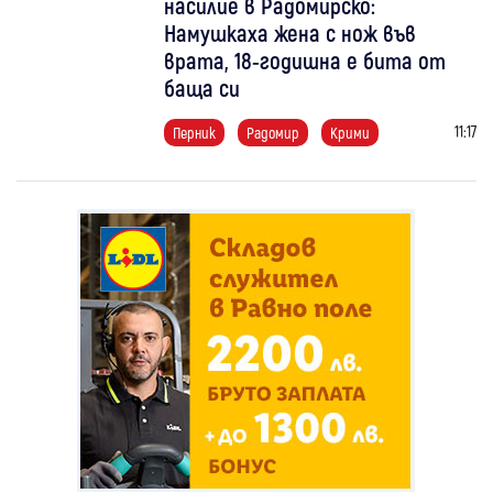
насилие в Радомирско:
Намушкаха жена с нож във
врата, 18-годишна е бита от
баща си
11:17
Перник
Радомир
Крими