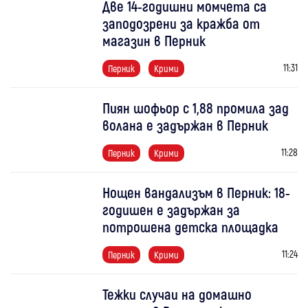
Две 14-годишни момчета са
заподозрени за кражба от
магазин в Перник
11:31
Перник
Крими
Пиян шофьор с 1,88 промила зад
волана е задържан в Перник
11:28
Перник
Крими
Нощен вандализъм в Перник: 18-
годишен е задържан за
потрошена детска площадка
11:24
Перник
Крими
Тежки случаи на домашно