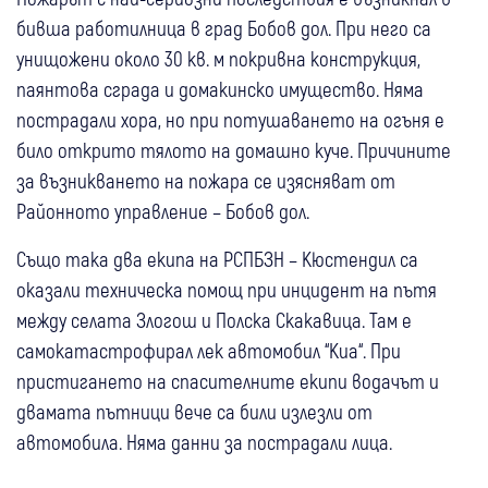
бивша работилница в град Бобов дол. При него са
унищожени около 30 кв. м покривна конструкция,
паянтова сграда и домакинско имущество. Няма
пострадали хора, но при потушаването на огъня е
било открито тялото на домашно куче. Причините
за възникването на пожара се изясняват от
Районното управление – Бобов дол.
Също така два екипа на РСПБЗН – Кюстендил са
оказали техническа помощ при инцидент на пътя
между селата Злогош и Полска Скакавица. Там е
самокатастрофирал лек автомобил “Киа“. При
пристигането на спасителните екипи водачът и
двамата пътници вече са били излезли от
автомобила. Няма данни за пострадали лица.