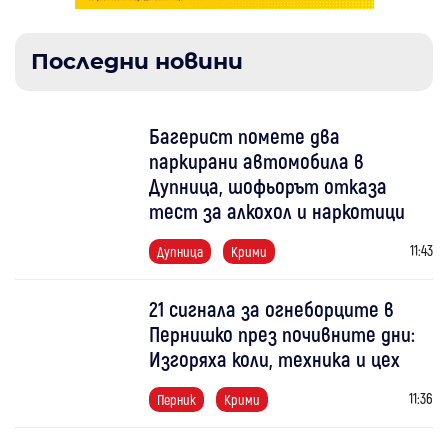
Последни новини
Багерист помете два
паркирани автомобила в
Дупница, шофьорът отказа
тест за алкохол и наркотици
11:43
Дупница
Крими
21 сигнала за огнеборците в
Пернишко през почивните дни:
Изгоряха коли, техника и цех
11:36
Перник
Крими