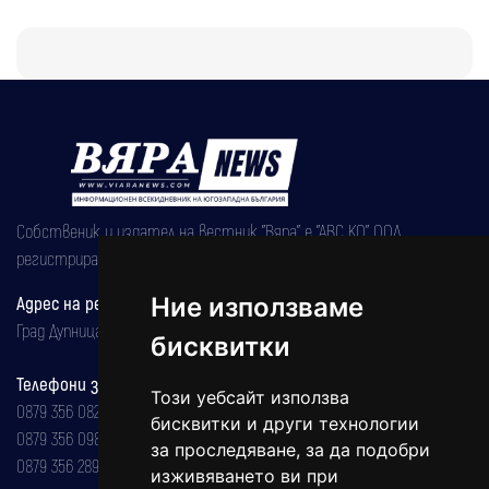
Собственик и издател на вестник "Вяра" е "АВС КО" ООД,
регистрирана на 08.05.2002 година.
Адрес на редакцията
Ние използваме
Град Дупница, ул.''Христо Ботев" 43
бисквитки
Телефони за реклама и абонаменти
Този уебсайт използва
0879 356 082
бисквитки и други технологии
0879 356 098
за проследяване, за да подобри
0879 356 289
изживяването ви при