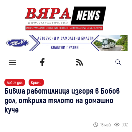
Бобов дол
Крими
Бивша работилница изгоря в Бобов
дол, откриха тялото на домашно
куче
902
15 май