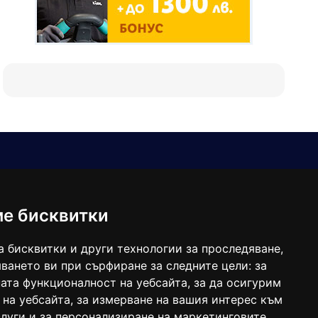
Е-мейл
Следвайте ни:
viaranews@gmail.com
balgarkanews@gmail.com
ме бисквитки
viara_reklama@mail.bg
а бисквитки и други технологии за проследяване,
ването ви при сърфиране за следните цели:
за
ата функционалност на уебсайта
,
за да осигурим
 на уебсайта
,
за измерване на вашия интерес към
луги и за персонализиране на маркетинговите