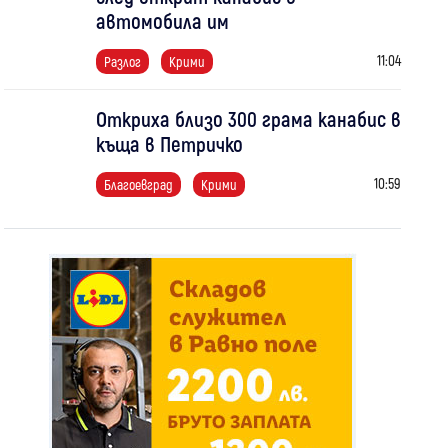
автомобила им
11:04
Разлог
Крими
Откриха близо 300 грама канабис в
къща в Петричко
10:59
Благоевград
Крими