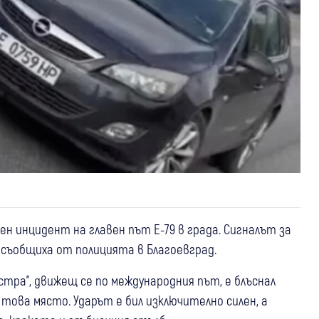
н инцидент на главен път Е-79 в града. Сигналът за
 съобщиха от полицията в Благоевград.
стра", движещ се по международния път, е блъснал
това място. Ударът е бил изключително силен, а