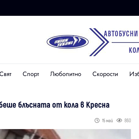
Свят
Спорт
Любопитно
Скорости
Из
беше блъсната от кола в Кресна
860
15 май