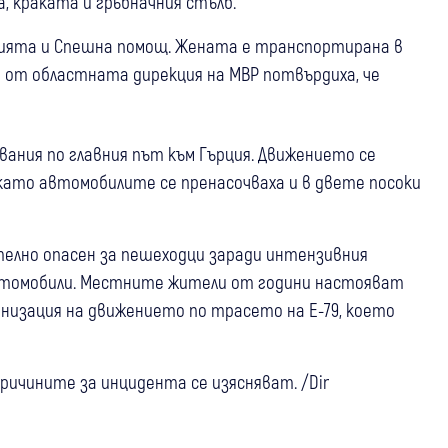
, краката и гръбначния стълб.
ицията и Спешна помощ. Жената е транспортирана в
о от областната дирекция на МВР потвърдиха, че
ния по главния път към Гърция. Движението се
като автомобилите се пренасочваха и в двете посоки
телно опасен за пешеходци заради интензивния
втомобили. Местните жители от години настояват
анизация на движението по трасето на Е-79, което
причините за инцидента се изясняват. /Dir
05 авг
България
05 авг
България
10 нарушения за три години зад волана: