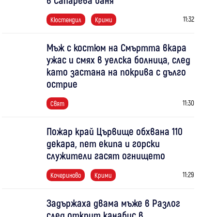
11:32
Кюстендил
Крими
Мъж с костюм на Смъртта вкара
ужас и смях в уелска болница, след
като застана на покрива с дълго
острие
11:30
Свят
Пожар край Цървище обхвана 110
декара, пет екипа и горски
служители гасят огнището
11:29
Кочериново
Крими
Задържаха двама мъже в Разлог
след открит канабис в