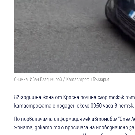
Снимка: Иван Владимиров / Катастрофи България
82-годишна жена от Кресна почина след тежък пъте
катастрофата е подаден около 09:50 часа в петък,
По първоначална информация лек автомобил "Опел А
жената, докато тя е пресичала на необозначено за 