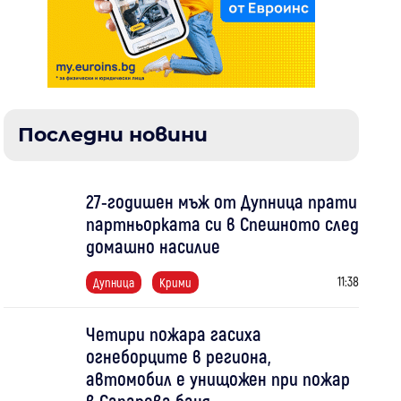
Последни новини
27-годишен мъж от Дупница прати
партньорката си в Спешното след
домашно насилие
11:38
Дупница
Крими
Четири пожара гасиха
огнеборците в региона,
автомобил е унищожен при пожар
в Сапарева баня