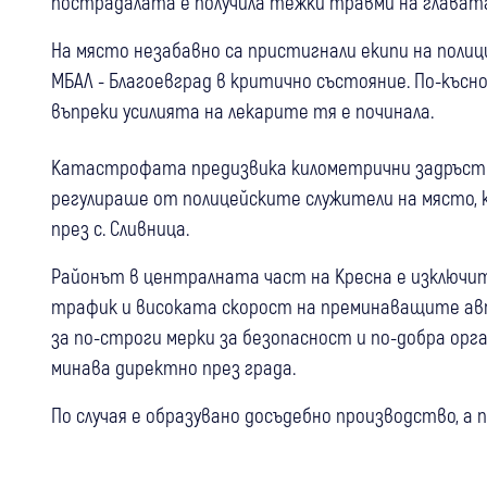
пострадалата е получила тежки травми на главата
На място незабавно са пристигнали екипи на пол
МБАЛ - Благоевград в критично състояние. По-късн
въпреки усилията на лекарите тя е починала.
Катастрофата предизвика километрични задръства
регулираше от полицейските служители на място, 
през с. Сливница.
Районът в централната част на Кресна е изключи
трафик и високата скорост на преминаващите а
за по-строги мерки за безопасност и по-добра орг
минава директно през града.
По случая е образувано досъдебно производство, а 
05 авг
България