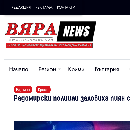
РЕДАКЦИЯ
РЕКЛАМА
КОНТАКТИ
Начало
Регион
Крими
България
Радомир
Крими
Радомирски полицаи заловиха пиян 