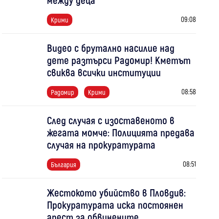
09:08
Крими
Видео с брутално насилие над
дете разтърси Радомир! Кметът
свиква всички институции
08:58
Радомир
Крими
След случая с изоставеното в
жегата момче: Полицията предава
случая на прокуратурата
08:51
България
Жестокото убийство в Пловдив:
Прокуратурата иска постоянен
арест за обвинените