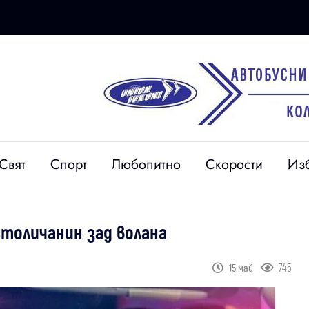
Свят
Спорт
Любопитно
Скорости
Из
столичанин зад волана
745
15 май