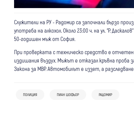
Служители на РУ - Радомир са започнали бързо про
употреба на алкохол. Около 23:00 ч. на ул. “Р. Даска
50-годишен мъж от София.
При проверката с техническо средство е отчетен п
издишания въздух. Мъжът е отказал кръвна проба за 
Закона за МВР. Автомобилът е иззет, а разследван
09:08
Крими
08:51
България
Това няма място в Радомир!“ Кметът
След случая с изоставеното в жегата
Кирил Стоев с остра реакция след
ПОЛИЦИЯ
ПИАН ШОФЬОР
РАДОМИР
06 авг
Ботевград
Крими
момче: Полицията предава случая на
кадрите с насилие между деца
Задържаха мъж за побой над жената, с
прокуратурата
която живее в Новачене