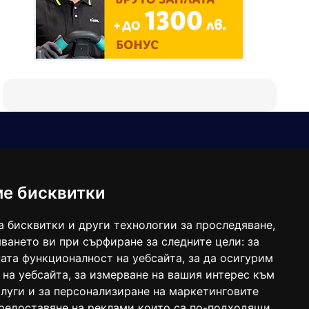
Е-мейл
Следвайте ни:
viaranews@gmail.com
balgarkanews@gmail.com
ме бисквитки
viara_reklama@mail.bg
а бисквитки и други технологии за проследяване,
ването ви при сърфиране за следните цели:
за
ата функционалност на уебсайта
,
за да осигурим
 на уебсайта
,
за измерване на вашия интерес към
луги и за персонализиране на маркетинговите
предоставяне на реклами които са по-подходящи