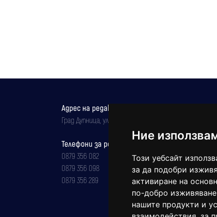
Адрес на редакцията
Град Дупница, ул.''Христо Ботев" 43
Ние използва
Телефони за реклама и абонаменти
0879 356 082
Този уебсайт използв
0879 356 098
за да подобри изживя
0879 356 289
активиране на основн
по-добро изживяване
нашите продукти и ус
взаимодействия
,
за 