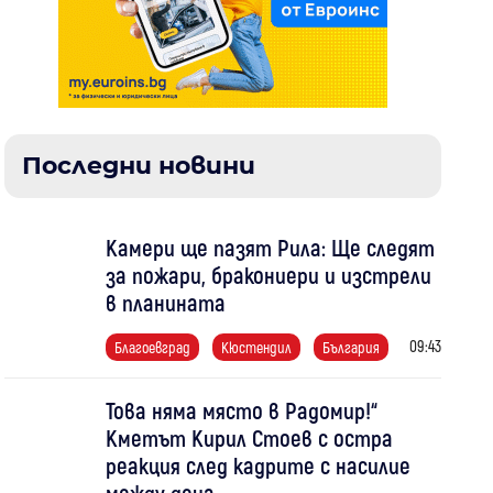
Последни новини
Камери ще пазят Рила: Ще следят
за пожари, бракониери и изстрели
в планината
09:43
Благоевград
Кюстендил
България
Това няма място в Радомир!“
Кметът Кирил Стоев с остра
реакция след кадрите с насилие
между деца