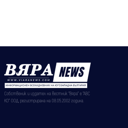
Собственик и издател на вестник "Вяра" е "АВС
КО" ООД, регистрирана на 08.05.2002 година.