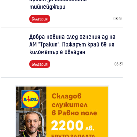
тийнейджъри
08:36
България
Добра новина след огнения ад на
АМ “Тракия“: Пожарът край 69-ия
километър е овладян
08:31
България