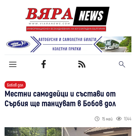
Бобов дол
Местни самодейци и състави от
Сърбия ще танцуват в Бобов дол
1044
15 май