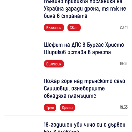
Външно привиква посланика на
Украйна заради дрона, тя пък не
била в страната
20:41
България
Свят
Шефът на ДПС в Бургас Христо
Широков остава в ареста
19:39
България
Пожар горя над трънското село
Слишовци, огнеборците
овладяха пламъците
19:33
Трън
Крими
18-годишен уби чичо си с дървен
кол в главата