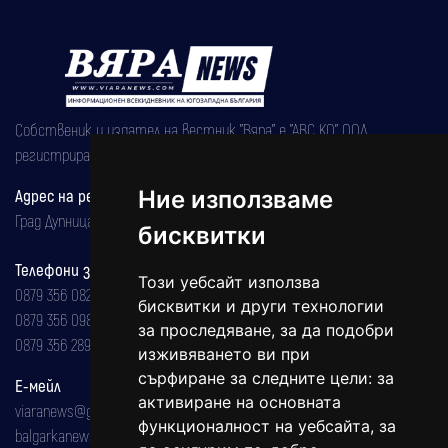
Собственик и издател на вестник "Вяра" е "АВС КО" ООД,
регистрирана на 08.05.2002 година.
Ние използваме
Адрес на редакцията
Град Дупница, ул.''Христо Ботев" 43
бисквитки
Телефони за реклама и абонаменти
Този уебсайт използва
0879 356 082
бисквитки и други технологии
0879 356 098
за проследяване, за да подобри
0879 356 289
изживяването ви при
сърфиране за следните цели:
за
Е-мейл
активиране на основната
viaranews@gmail.com
функционалност на уебсайта
,
за
balgarkanews@gmail.com