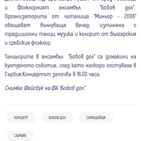
и Фолклорният ансамбъл “Бобов дол“.
Организаторите от читалище “Миньор - 2006“
обещават вълнуваща вечер, изпълнена с
традиционни танци, музика и колорит от българския
и сръбския фолклор.
Танцьорите в ансамбъл “Бобов дол“ са домакини на
културното събитие, след като наскоро гостуваха в
Сърбия.Концертът започва в 16.00 часа.
Снимка: Фейсбук на ФА “Бобов дол”
05 авг
Самоков
КОНЦЕРТ
БОБОВ ДОЛ
САМОДЕЙЦИ
Ричард Бона закри джаз фестивала в
03 авг
Самоков
България
Спорт
04 авг
Свят
Боровец, следва юбилейно издание през
СЪРБИЯ
“Лъвовете“ тръгват към Евроволей 2026
Жегата и сушата разкриха потопени
2027 година