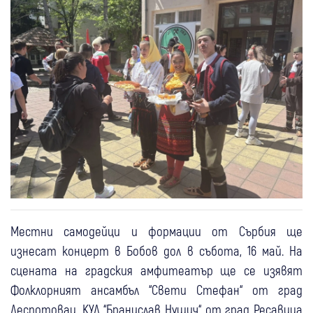
Местни самодейци и формации от Сърбия ще
изнесат концерт в Бобов дол в събота, 16 май. На
сцената на градския амфитеатър ще се изявят
Фолклорният ансамбъл “Свети Стефан“ от град
Деспотовац, КУД “Бранислав Нушич“ от град Ресавица