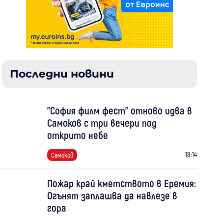
Последни новини
"София филм фест" отново идва в
Самоков с три вечери под
открито небе
18:14
Самоков
Пожар край кметството в Еремия:
Огънят заплашва да навлезе в
гора