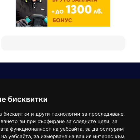
Е-мейл
Следвайте ни:
viaranews@gmail.com
balgarkanews@gmail.com
ме бисквитки
viara_reklama@mail.bg
а бисквитки и други технологии за проследяване,
ването ви при сърфиране за следните цели:
за
ата функционалност на уебсайта
,
за да осигурим
 на уебсайта
,
за измерване на вашия интерес към