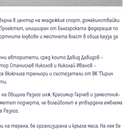
ревърна в център на младежкия спорт, домакинствайки
. Проектът, иницииран от Българската федерация по
спортните клубове и местната власт в обща кауза за
тни авторитети, сред които Давид Давидов –
ор Станислав Николов и Николай Иванов –
се включиха треньори и състезатели от ВК “Пирин
ти.
на Община Разлог инж. Красимир Герчев и заместник-
метът подчерта, че волейболът е утвърдена емблема
 Разлог.
а терена, бе организирана и кръгла маса. На нея бе