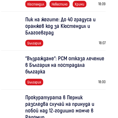
18:09
Кюстендил
Невестино
Крими
Пик на жегите: До 40 градуса и
оранжев код за Кюстендил и
Благоевград
18:07
България
“Възраждане“: РСМ отказа лечение
в България на пострадала
българка
18:00
България
Прокуратурата в Перник
разследва случай на принуда и
побой над 12-годишно момче в
Радомир