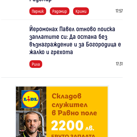
17:57
Перник
Радомир
Крими
Йеромонах Павел отново поиска
заплатите си: Да остана без
възнаграждение и за Богородица е
жалко и грехота
17:31
Рила