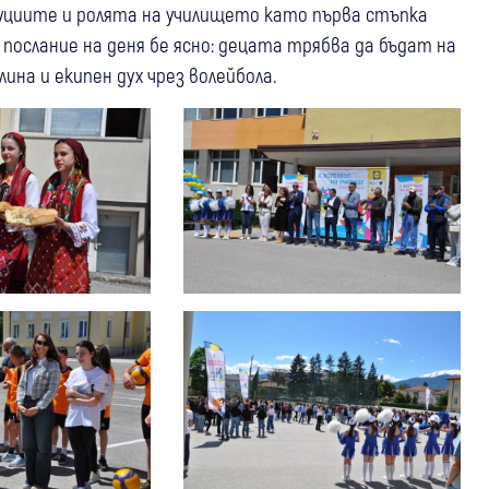
циите и ролята на училището като първа стъпка
ослание на деня бе ясно: децата трябва да бъдат на
ина и екипен дух чрез волейбола.