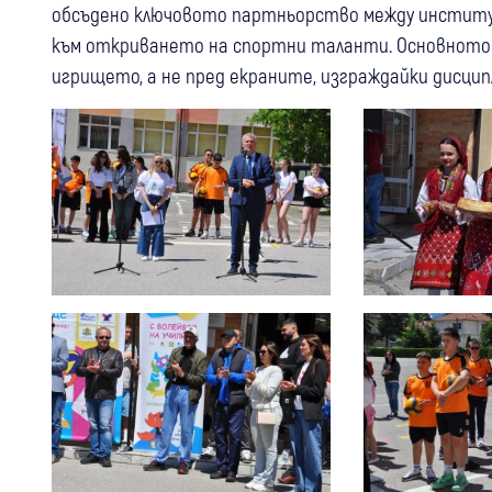
обсъдено ключовото партньорство между институ
към откриването на спортни таланти. Основното п
игрището, а не пред екраните, изграждайки дисципл