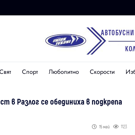
Свят
Спорт
Любопитно
Скорости
Из
ст в Разлог се обединиха в подкрепа
1123
15 май