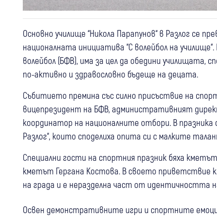
Основно училище “Никола Парапунов“ в Разлог се п
националната инициатива “С волейбол на училище“
волейбол (БФВ), има за цел да обедини училищата, 
по-активно и здравословно бъдеще на децата.
Събитието премина със силно присъствие на спор
вицепрезидент на БФВ, административният директ
координатор на националните отбори. В празника 
Разлог“, които споделиха опита си с малките талан
Специални гости на спортния празник бяха кметът 
кметът Гергана Костова. В своето приветствие к
на града и е неразделна част от идентичността на
Освен демонстративните игри и спортните емоции н