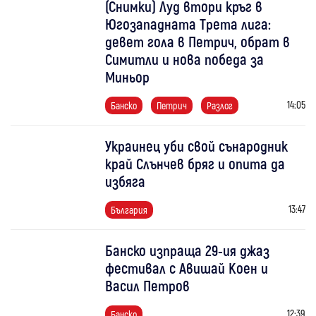
(Снимки) Луд втори кръг в
Югозападната Трета лига:
девет гола в Петрич, обрат в
Симитли и нова победа за
Миньор
14:05
Банско
Петрич
Разлог
Украинец уби свой сънародник
край Слънчев бряг и опита да
избяга
13:47
България
Банско изпраща 29-ия джаз
фестивал с Авишай Коен и
Васил Петров
12:39
Банско