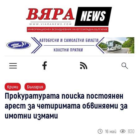
Крими
България
Прокуратурата поиска постоянен
арест за четиримата обвиняеми за
имотни измами
830
16 май