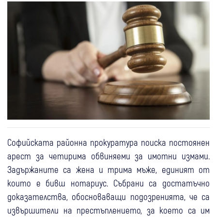
Софийската районна прокуратура поиска постоянен
арест за четирима обвиняеми за имотни измами.
Задържаните са жена и трима мъже, единият от
които е бивш нотариус. Събрани са достатъчно
доказателства, обосноваващи подозренията, че са
извършители на престъплението, за което са им