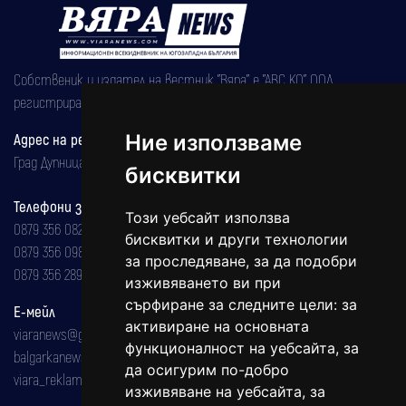
Собственик и издател на вестник "Вяра" е "АВС КО" ООД,
регистрирана на 08.05.2002 година.
Ние използваме
Адрес на редакцията
Град Дупница, ул.''Христо Ботев" 43
бисквитки
Телефони за реклама и абонаменти
Този уебсайт използва
0879 356 082
бисквитки и други технологии
0879 356 098
за проследяване, за да подобри
0879 356 289
изживяването ви при
сърфиране за следните цели:
за
Е-мейл
активиране на основната
viaranews@gmail.com
функционалност на уебсайта
,
за
balgarkanews@gmail.com
да осигурим по-добро
viara_reklama@mail.bg
изживяване на уебсайта
,
за