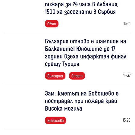
пожара за 24 часа в Албания,
1500 ха засегнати в Сърбия
15:41
Свят
България отново е шампион на
Балканите! Юношите до 17
години взеха инфарктен финал
срещу Турция
15:37
България
Спорт
Зам.-кметът на Бобошево е
пострадал при пожара край
Висока могила
15:28
Бобошево